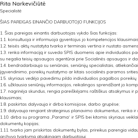
Rita Narkevičiūtė
Specialistė
ŠIAS PAREIGAS EINANČIO DARBUOTOJO FUNKCIJOS
1. Šias pareigas einantis darbuotojas vykdo šias funkcijas:
1.1. konsultuoja ir informuoja gyventojus jo kompetencijos klausimais
1.2. teisės aktų nustatyta tvarka ir terminais vertina ir nustato asmen
1.3. renka informaciją ir suveda SPIS duomenis apie individualios pa
su negalia teisių apsaugos agentūrai prie Socialinės apsaugos ir dar
1.4. bendradarbiauja su seniūnais, seniūnijų specialistais, atliekančia
įgyvendinimo, poreikių nustatymo ar kitais socialinės paramos srities 
1.5. skyriaus vedėjo pavedimu pildo individualios pagalbos poreikių
1.6. užklausia seniūnijų informacijos, reikalingos sprendžiant jo kom
1.7. nagrinėja skundus, rengia pareiškėjams raštiškus atsakymus ir
klausimais;
1.8. paskirtas dalyvauja ir dirba komisijose, darbo grupėse;
1.9. dalyvauja rengiant strateginius planavimo dokumentus, renka ir 
1.10. dirba su programa „Parama“ ir SPIS bei kitomis skyriaus veikla
dokumentų kopijas;
1.11. tvarko jam priskirtas dokumentų bylas, prireikus parengia vid
archyvo tvarkymą atsakingam darbuotojui;