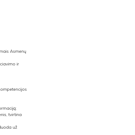
usimais Asmenų
iciavimo ir
 kompetencijos
ormaciją;
is, tvirtina
rduoda už