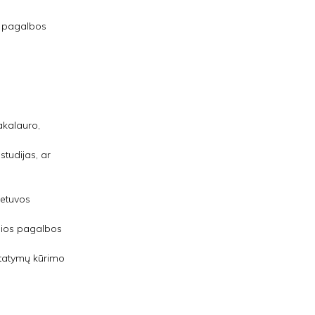
os pagalbos
bakalauro,
studijas, ar
ietuvos
alios pagalbos
istatymų kūrimo