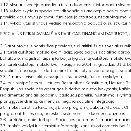
1.12. skyriaus vedėjo pavedimu teikia duomenis ir informaciją skyria
1.13. vykdo skyriaus specialisto, dirbančio su atokvėpio paslaugomis
poreikio klausimynų pildymu, funkcijas jo atostogų, nedarbingumo,
1.14. vykdo kitus skyriaus vedėjo nenuolatinio pobūdžio, su struktūrin
SPECIALŪS REIKALAVIMAI ŠIAS PAREIGAS EINANČIAM DARBUOTOJU
2. Darbuotojas, einantis šias pareigas, turi atitikti šiuos specialius re
2.1. turėti aukštojo mokslo kvalifikaciją, įgytą baigus socialinio darbo 
bakalauro, magistro) laipsnį (arba jai lygiavertę aukštojo mokslo kval
2.2. turėti aukštojo mokslo kvalifikaciją ir iki 2014 m. gruodžio 31 d. b
socialinės apsaugos ir darbo ministro nustatyta tvarka baigus social
2.3. išmanyti teisės aktus, susijusius su pavestų funkcijų vykdymu;
2.4. būti susipažinęs su Lietuvos Respublikos Konstitucija, Lietuvos 
Respublikos socialinės apsaugos ir darbo ministro įsakymais, Kaišiad
reglamentuojančiais socialinių paslaugų poreikių nustatymą, skyrimą
planų įgyvendinimą, asmenų su negalia socialinę integraciją;
2.5. mokėti dirbti su taikomųjų biuro programų paketu „Microsoft Offic
programa), teisės aktų paieškos sistemomis ir duomenų bazėmis;
2.6. turėti žinių apie darbą su Socialinės paramos šeimai informacine s
2.7. mokėti valdyti ir sisteminti informaciją, konsultuoti asmenis bei š