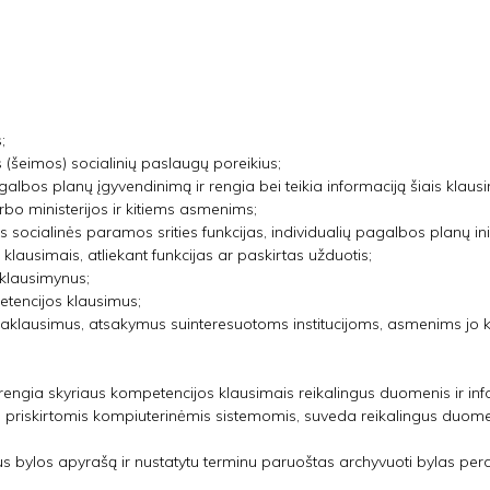
;
s (šeimos) socialinių paslaugų poreikius;
galbos planų įgyvendinimą ir rengia bei teikia informaciją šiais kla
bo ministerijos ir kitiems asmenims;
is socialinės paramos srities funkcijas, individualių pagalbos planų in
klausimais, atliekant funkcijas ar paskirtas užduotis;
 klausimynus;
petencijos klausimus;
 paklausimus, atsakymus suinteresuotoms institucijoms, asmenims jo
rengia skyriaus kompetencijos klausimais reikalingus duomenis ir inf
i priskirtomis kompiuterinėmis sistemomis, suveda reikalingus duomen
aus bylos apyrašą ir nustatytu terminu paruoštas archyvuoti bylas pe