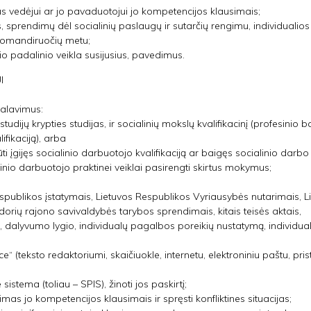
us vedėjui ar jo pavaduotojui jo kompetencijos klausimais;
, sprendimų dėl socialinių paslaugų ir sutarčių rengimu, individuali
 komandiruočių metu;
io padalinio veikla susijusius, pavedimus.
I
ikalavimus:
studijų krypties studijas, ir socialinių mokslų kvalifikacinį (profesinio 
ifikaciją), arba
ūti įgijęs socialinio darbuotojo kvalifikaciją ar baigęs socialinio darbo 
inio darbuotojo praktinei veiklai pasirengti skirtus mokymus;
Respublikos įstatymais, Lietuvos Respublikos Vyriausybės nutarimais, L
orių rajono savivaldybės tarybos sprendimais, kitais teisės aktais,
, dalyvumo lygio, individualų pagalbos poreikių nustatymą, individu
e“ (teksto redaktoriumi, skaičiuokle, internetu, elektroniniu paštu, pr
istema (toliau – SPIS), žinoti jos paskirtį;
eimas jo kompetencijos klausimais ir spręsti konfliktines situacijas;