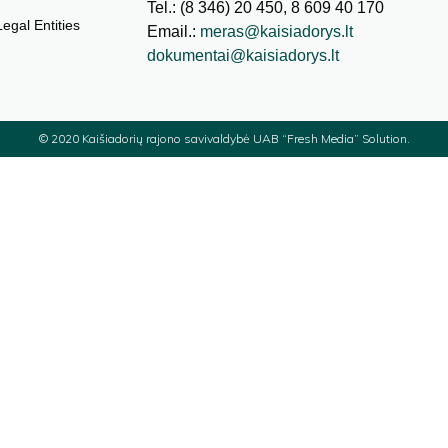
Tel.: (8 346) 20 450, 8 609 40 170
Legal Entities
Email.:
meras@kaisiadorys.lt
dokumentai@kaisiadorys.lt
© 2020 Kaišiadorių rajono savivaldybė
UAB “Fresh Media”
Solution.