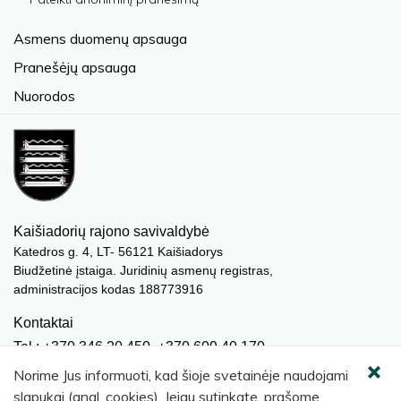
Asmens duomenų apsauga
Pranešėjų apsauga
Nuorodos
Kaišiadorių rajono savivaldybė
Katedros g. 4, LT- 56121 Kaišiadorys
Biudžetinė įstaiga. Juridinių asmenų registras,
administracijos kodas 188773916
Kontaktai
Tel.: +370 346 20 450, +370 609 40 170
El. paštas.:
meras@kaisiadorys.lt
Norime Jus informuoti, kad šioje svetainėje naudojami
dokumentai@kaisiadorys.lt
slapukai (angl. cookies). Jeigu sutinkate, prašome,