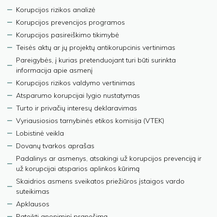
Korupcijos rizikos analizė
Korupcijos prevencijos programos
Korupcijos pasireiškimo tikimybė
Teisės aktų ar jų projektų antikorupcinis vertinimas
Pareigybės, į kurias pretenduojant turi būti surinkta
informacija apie asmenį
Korupcijos rizikos valdymo vertinimas
Atsparumo korupcijai lygio nustatymas
Turto ir privačių interesų deklaravimas
Vyriausiosios tarnybinės etikos komisija (VTEK)
Lobistinė veikla
Dovanų tvarkos aprašas
Padalinys ar asmenys, atsakingi už korupcijos prevenciją ir
už korupcijai atsparios aplinkos kūrimą
Skaidrios asmens sveikatos priežiūros įstaigos vardo
suteikimas
Apklausos
Pateikti anoniminį pranešimą