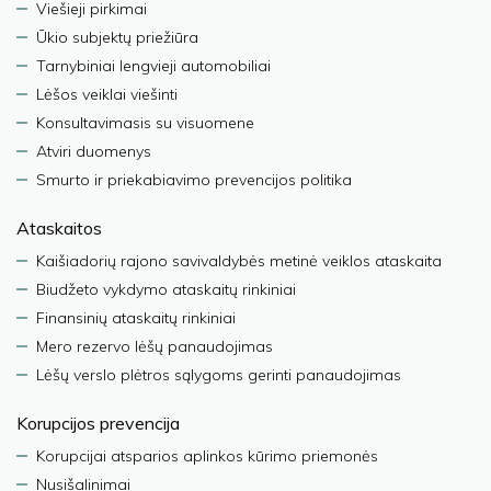
Viešieji pirkimai
Ūkio subjektų priežiūra
Tarnybiniai lengvieji automobiliai
Lėšos veiklai viešinti
Konsultavimasis su visuomene
Atviri duomenys
Smurto ir priekabiavimo prevencijos politika
Ataskaitos
Kaišiadorių rajono savivaldybės metinė veiklos ataskaita
Biudžeto vykdymo ataskaitų rinkiniai
Finansinių ataskaitų rinkiniai
Mero rezervo lėšų panaudojimas
Lėšų verslo plėtros sąlygoms gerinti panaudojimas
Korupcijos prevencija
Korupcijai atsparios aplinkos kūrimo priemonės
Nusišalinimai