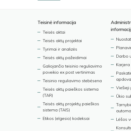
Teisinė informacija
Administr
informaci
Teisės aktai
Nuostat
Teisės aktų projektai
Planav
Tyrimai ir analizės
Darbo 
Teisės aktų pažeidimai
Karjera
Galiojančio teisinio reguliavimo
poveikio ex post vertinimas
Paskati
apdova
Teisinio reguliavimo stebėsena
Viešieji
Teisės aktų paieškos sistema
(TAR)
Ūkio su
Teisės aktų projektų paieškos
Tarnybin
sistema (TAIS)
automob
Etikos (elgesio) kodeksai
Lėšos ve
Konsult