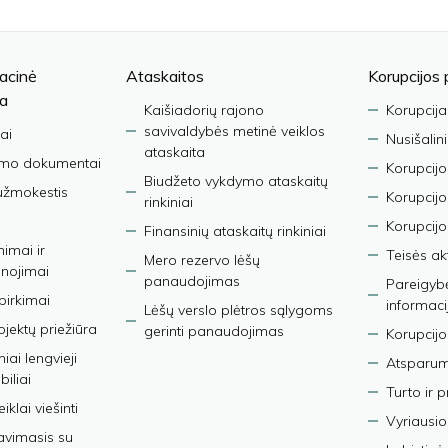
acinė
Ataskaitos
Korupcijos 
ja
Kaišiadorių rajono
Korupcija
savivaldybės metinė veiklos
ai
Nusišalin
ataskaita
imo dokumentai
Korupcijo
Biudžeto vykdymo ataskaitų
užmokestis
Korupcij
rinkiniai
Korupcijo
Finansinių ataskaitų rinkiniai
nimai ir
Teisės ak
Mero rezervo lėšų
nojimai
panaudojimas
Pareigybės
 pirkimai
informaci
Lėšų verslo plėtros sąlygoms
bjektų priežiūra
gerinti panaudojimas
Korupcijo
iai lengvieji
Atsparumo
iliai
Turto ir 
iklai viešinti
Vyriausio
avimasis su