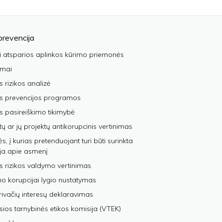
prevencija
i atsparios aplinkos kūrimo priemonės
imai
s rizikos analizė
os prevencijos programos
s pasireiškimo tikimybė
tų ar jų projektų antikorupcinis vertinimas
, į kurias pretenduojant turi būti surinkta
ja apie asmenį
s rizikos valdymo vertinimas
 korupcijai lygio nustatymas
privačių interesų deklaravimas
sios tarnybinės etikos komisija (VTEK)