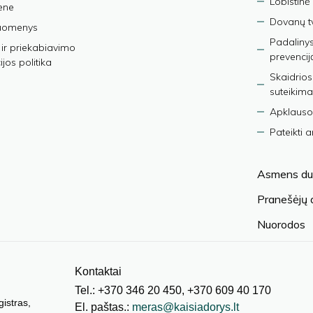
Lobistinė 
ene
Dovanų t
duomenys
Padalinys
ir priekabiavimo
prevencij
jos politika
Skaidrios
suteikima
Apklauso
Pateikti 
Asmens du
Pranešėjų
Nuorodos
Kontaktai
Tel.: +370 346 20 450, +370 609 40 170
gistras,
El. paštas.:
meras@kaisiadorys.lt