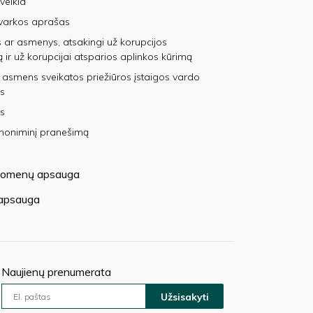
veikla
varkos aprašas
 ar asmenys, atsakingi už korupcijos
ą ir už korupcijai atsparios aplinkos kūrimą
 asmens sveikatos priežiūros įstaigos vardo
s
s
anoniminį pranešimą
omenų apsauga
 apsauga
Naujienų prenumerata
Užsisakyti