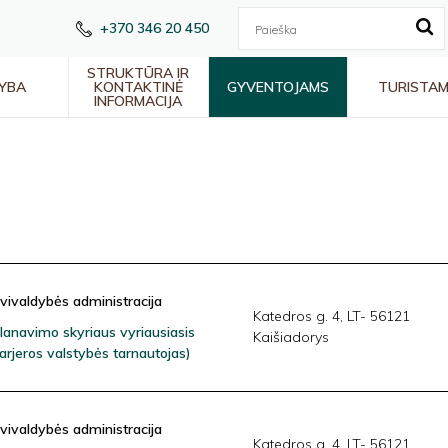
+370 346 20 450
STRUKTŪRA IR
YBA
KONTAKTINĖ
GYVENTOJAMS
TURISTA
INFORMACIJA
avivaldybės administracija
Katedros g. 4, LT- 56121
 planavimo skyriaus vyriausiasis
Kaišiadorys
karjeros valstybės tarnautojas)
avivaldybės administracija
Katedros g. 4, LT- 56121