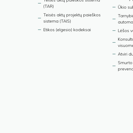
Teisės aktų paieškos sistema
(TAR)
Ūkio su
Teisės aktų projektų paieškos
Tarnybin
sistema (TAIS)
automob
Etikos (elgesio) kodeksai
Lėšos ve
Konsult
visuom
Atviri 
Smurto 
prevenci