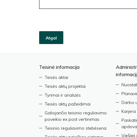
Atgal
Teisinė informacija
Administr
informaci
Teisės aktai
Nuostat
Teisės aktų projektai
Planav
Tyrimai ir analizės
Darbo 
Teisės aktų pažeidimai
Karjera
Galiojančio teisinio reguliavimo
poveikio ex post vertinimas
Paskati
apdova
Teisinio reguliavimo stebėsena
Viešieji