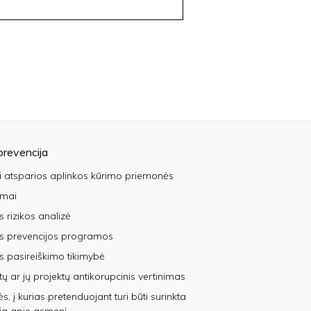
prevencija
i atsparios aplinkos kūrimo priemonės
imai
s rizikos analizė
os prevencijos programos
s pasireiškimo tikimybė
tų ar jų projektų antikorupcinis vertinimas
, į kurias pretenduojant turi būti surinkta