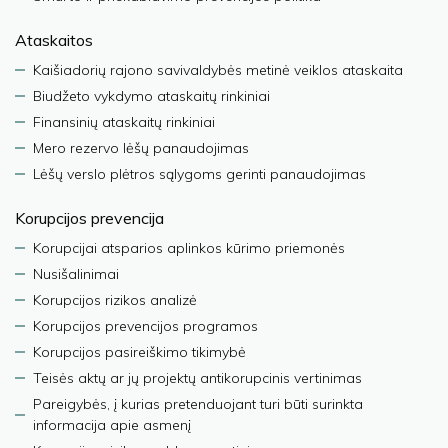
Ataskaitos
Kaišiadorių rajono savivaldybės metinė veiklos ataskaita
Biudžeto vykdymo ataskaitų rinkiniai
Finansinių ataskaitų rinkiniai
Mero rezervo lėšų panaudojimas
Lėšų verslo plėtros sąlygoms gerinti panaudojimas
Korupcijos prevencija
Korupcijai atsparios aplinkos kūrimo priemonės
Nusišalinimai
Korupcijos rizikos analizė
Korupcijos prevencijos programos
Korupcijos pasireiškimo tikimybė
Teisės aktų ar jų projektų antikorupcinis vertinimas
Pareigybės, į kurias pretenduojant turi būti surinkta
informacija apie asmenį