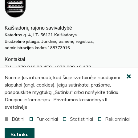
Kaišiadorių rajono savivaldybė
Katedros g. 4, LT- 56121 Kaišiadorys
Biudžetinė įstaiga. Juridinių asmenų registras,
administracijos kodas 188773916
Kontaktai
Tel.: +370 346 20 450, +370 609 40 170
El. paštas.:
meras@kaisiadorys.lt
Norime Jus informuoti, kad šioje svetainėje naudojami
dokumentai@kaisiadorys.lt
slapukai (angl. cookies). Jeigu sutinkate, prašome,
paspauskite mygtuką „Sutinku“ arba naršykite toliau.
Naujienų prenumerata
Daugiau informacijos: Privatumas kaisiadorys.lt
Užsisakyti
svetainėje
Būtini
Funkciniai
Statistiniai
Reklaminiai
© 2026 Kaišiadorių rajono savivaldybė
.
Sutinku