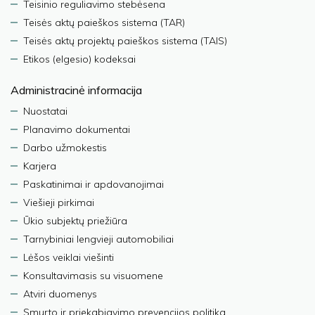
Teisinio reguliavimo stebėsena
Teisės aktų paieškos sistema (TAR)
Teisės aktų projektų paieškos sistema (TAIS)
Etikos (elgesio) kodeksai
Administracinė informacija
Nuostatai
Planavimo dokumentai
Darbo užmokestis
Karjera
Paskatinimai ir apdovanojimai
Viešieji pirkimai
Ūkio subjektų priežiūra
Tarnybiniai lengvieji automobiliai
Lėšos veiklai viešinti
Konsultavimasis su visuomene
Atviri duomenys
Smurto ir priekabiavimo prevencijos politika