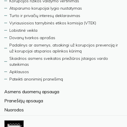
Korupcijos rizikos valdymo vertinimas
Atsparumo korupcijai lygio nustatymas
Turto ir privačių interesų deklaravimas
Vyriausiosios tarnybinės etikos komisija (VTEK)
Lobistinė veikla
Dovanų tvarkos aprašas
Padalinys ar asmenys, atsakingi už korupcijos prevenciją ir
už korupcijai atsparios aplinkos kūrimą
Skaidrios asmens sveikatos priežiūros įstaigos vardo
suteikimas
Apklausos
Pateikti anoniminį pranešimą
Asmens duomenų apsauga
Pranešėjų apsauga
Nuorodos