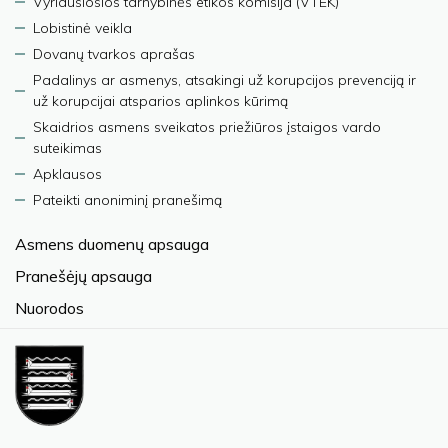
Vyriausiosios tarnybinės etikos komisija (VTEK)
Lobistinė veikla
Dovanų tvarkos aprašas
Padalinys ar asmenys, atsakingi už korupcijos prevenciją ir
už korupcijai atsparios aplinkos kūrimą
Skaidrios asmens sveikatos priežiūros įstaigos vardo
suteikimas
Apklausos
Pateikti anoniminį pranešimą
Asmens duomenų apsauga
Pranešėjų apsauga
Nuorodos