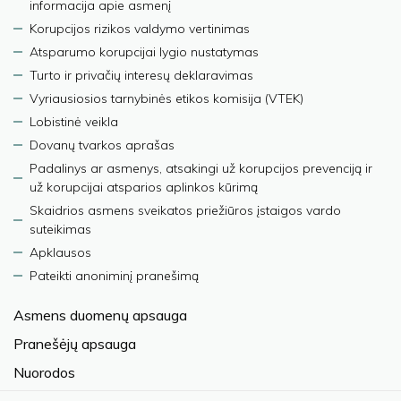
informacija apie asmenį
Korupcijos rizikos valdymo vertinimas
Atsparumo korupcijai lygio nustatymas
Turto ir privačių interesų deklaravimas
Vyriausiosios tarnybinės etikos komisija (VTEK)
Lobistinė veikla
Dovanų tvarkos aprašas
Padalinys ar asmenys, atsakingi už korupcijos prevenciją ir
už korupcijai atsparios aplinkos kūrimą
Skaidrios asmens sveikatos priežiūros įstaigos vardo
suteikimas
Apklausos
Pateikti anoniminį pranešimą
Asmens duomenų apsauga
Pranešėjų apsauga
Nuorodos