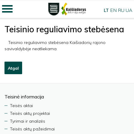
LT
EN
RU
UA
Teisinio reguliavimo stebėsena
Teisinio reguliavimo stebėsena Kaišiadorių rajono
savivaldybėje neatliekama.
Atgal
Teisinė informacija
Teisės aktai
Teisės aktų projektai
Tyrimai ir analizės
Teisės aktų pažeidimai