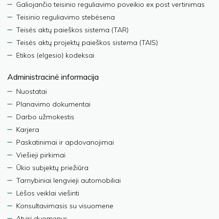
Galiojančio teisinio reguliavimo poveikio ex post vertinimas
Teisinio reguliavimo stebėsena
Teisės aktų paieškos sistema (TAR)
Teisės aktų projektų paieškos sistema (TAIS)
Etikos (elgesio) kodeksai
Administracinė informacija
Nuostatai
Planavimo dokumentai
Darbo užmokestis
Karjera
Paskatinimai ir apdovanojimai
Viešieji pirkimai
Ūkio subjektų priežiūra
Tarnybiniai lengvieji automobiliai
Lėšos veiklai viešinti
Konsultavimasis su visuomene
Atviri duomenys