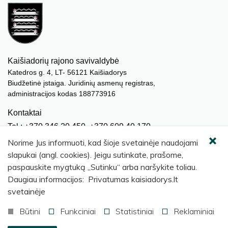
Kaišiadorių rajono savivaldybė
Katedros g. 4, LT- 56121 Kaišiadorys
Biudžetinė įstaiga. Juridinių asmenų registras,
administracijos kodas 188773916
Kontaktai
Tel.: +370 346 20 450, +370 609 40 170
El. paštas.:
meras@kaisiadorys.lt
Norime Jus informuoti, kad šioje svetainėje naudojami
dokumentai@kaisiadorys.lt
slapukai (angl. cookies). Jeigu sutinkate, prašome,
paspauskite mygtuką „Sutinku“ arba naršykite toliau.
Naujienų prenumerata
Daugiau informacijos: Privatumas kaisiadorys.lt
Užsisakyti
svetainėje
Būtini
Funkciniai
Statistiniai
Reklaminiai
© 2026 Kaišiadorių rajono savivaldybė
.