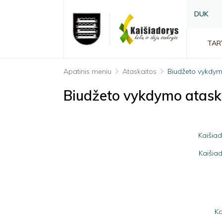
DUK
TAR
Apatinis meniu
Ataskaitos
Biudžeto vykdymo
Biudžeto vykdymo ataska
Kaišiad
Kaišiad
Ka