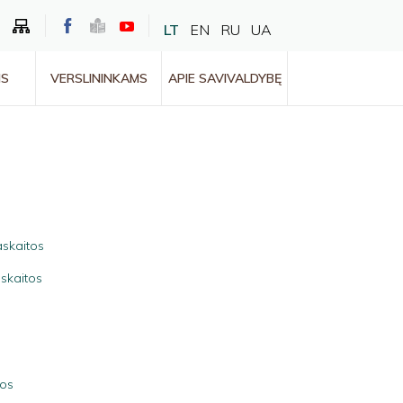
LT
EN
RU
UA
MS
VERSLININKAMS
APIE SAVIVALDYBĘ
askaitos
askaitos
tos