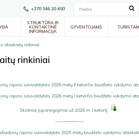
+370 346 20 450
STRUKTŪRA IR
YBA
KONTAKTINĖ
GYVENTOJAMS
TURISTA
INFORMACIJA
 ataskaitų rinkiniai
itų rinkiniai
orių rajono savivaldybės 2026 metų II ketvirčio biudžeto vykdymo at
orių rajono savivaldybės 2026 metų I ketvirčio biudžeto vykdymo at
Skoliniai įsipareigojimai už 2026 m. I ketvirtį
---~~~~~~~---
išiadorių rajono savivaldybės 2025 metų biudžeto vykdymo ataskai