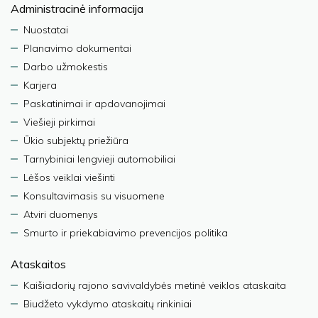
Administracinė informacija
Nuostatai
Planavimo dokumentai
Darbo užmokestis
Karjera
Paskatinimai ir apdovanojimai
Viešieji pirkimai
Ūkio subjektų priežiūra
Tarnybiniai lengvieji automobiliai
Lėšos veiklai viešinti
Konsultavimasis su visuomene
Atviri duomenys
Smurto ir priekabiavimo prevencijos politika
Ataskaitos
Kaišiadorių rajono savivaldybės metinė veiklos ataskaita
Biudžeto vykdymo ataskaitų rinkiniai