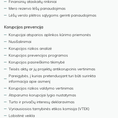
Finansinių ataskaitų rinkiniai
Mero rezervo lėšų panaudojimas
Lėšų verslo plėtros sąlygoms gerinti panaudojimas
Korupcijos prevencija
Korupcijai atsparios aplinkos kūrimo priemonės
Nusišalinimai
Korupcijos rizikos analizė
Korupcijos prevencijos programos
Korupcijos pasireiškimo tikimybė
Teisės aktų ar jų projektų antikorupcinis vertinimas
Pareigybės, į kurias pretenduojant turi būti surinkta
informacija apie asmenį
Korupcijos rizikos valdymo vertinimas
Atsparumo korupcijai lygio nustatymas
Turto ir privačių interesų deklaravimas
Vyriausiosios tarnybinės etikos komisija (VTEK)
Lobistinė veikla