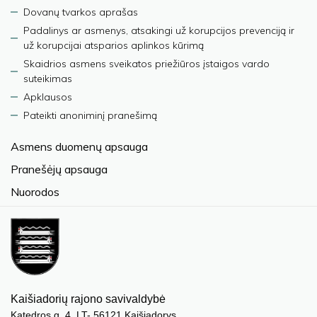
Dovanų tvarkos aprašas
Padalinys ar asmenys, atsakingi už korupcijos prevenciją ir
už korupcijai atsparios aplinkos kūrimą
Skaidrios asmens sveikatos priežiūros įstaigos vardo
suteikimas
Apklausos
Pateikti anoniminį pranešimą
Asmens duomenų apsauga
Pranešėjų apsauga
Nuorodos
Kaišiadorių rajono savivaldybė
Katedros g. 4, LT- 56121 Kaišiadorys