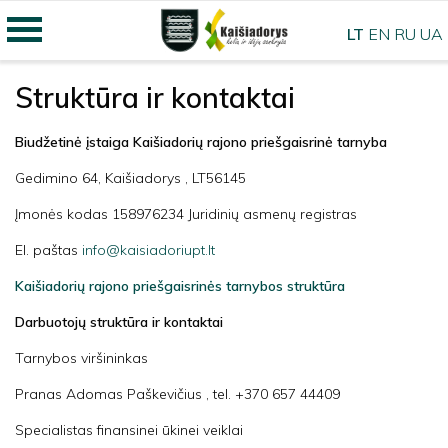
LT
EN
RU
UA
Struktūra ir kontaktai
Biudžetinė įstaiga Kaišiadorių rajono priešgaisrinė tarnyba
Gedimino 64, Kaišiadorys , LT56145
Įmonės kodas 158976234 Juridinių asmenų registras
El. paštas
info@kaisiadoriupt.lt
Kaišiadorių rajono priešgaisrinės tarnybos struktūra
Darbuotojų struktūra ir kontaktai
Tarnybos viršininkas
Pranas Adomas Paškevičius , tel. +370 657 44409
Specialistas finansinei ūkinei veiklai