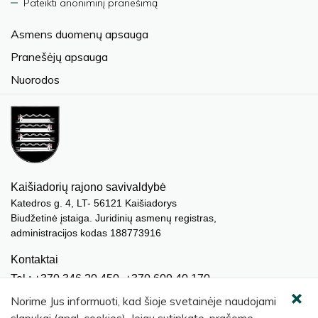
Pateikti anoniminį pranešimą
Asmens duomenų apsauga
Pranešėjų apsauga
Nuorodos
Kaišiadorių rajono savivaldybė
Katedros g. 4, LT- 56121 Kaišiadorys
Biudžetinė įstaiga. Juridinių asmenų registras,
administracijos kodas 188773916
Kontaktai
Tel.: +370 346 20 450, +370 609 40 170
El. paštas.:
meras@kaisiadorys.lt
Norime Jus informuoti, kad šioje svetainėje naudojami
dokumentai@kaisiadorys.lt