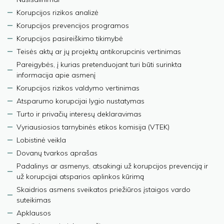
Korupcijos rizikos analizė
Korupcijos prevencijos programos
Korupcijos pasireiškimo tikimybė
Teisės aktų ar jų projektų antikorupcinis vertinimas
Pareigybės, į kurias pretenduojant turi būti surinkta
informacija apie asmenį
Korupcijos rizikos valdymo vertinimas
Atsparumo korupcijai lygio nustatymas
Turto ir privačių interesų deklaravimas
Vyriausiosios tarnybinės etikos komisija (VTEK)
Lobistinė veikla
Dovanų tvarkos aprašas
Padalinys ar asmenys, atsakingi už korupcijos prevenciją ir
už korupcijai atsparios aplinkos kūrimą
Skaidrios asmens sveikatos priežiūros įstaigos vardo
suteikimas
Apklausos