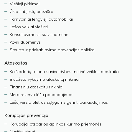
Viešieji pirkimai
Ūkio subjektų priežiūra
Tarnybiniai lengvieji automobiliai
Lėšos veiklai viešinti
Konsultavimasis su visuomene
Atviri duomenys
Smurto ir priekabiavimo prevencijos politika
Ataskaitos
Kaišiadorių rajono savivaldybės metinė veiklos ataskaita
Biudžeto vykdymo ataskaitų rinkiniai
Finansinių ataskaitų rinkiniai
Mero rezervo lėšų panaudojimas
Lėšų verslo plėtros sąlygoms gerinti panaudojimas
Korupcijos prevencija
Korupcijai atsparios aplinkos kūrimo priemonės
Nusišalinimai