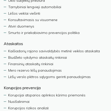
Ūkio subjektų priežiūra
Tarnybiniai lengvieji automobiliai
Lėšos veiklai viešinti
Konsultavimasis su visuomene
Atviri duomenys
Smurto ir priekabiavimo prevencijos politika
Ataskaitos
Kaišiadorių rajono savivaldybės metinė veiklos ataskaita
Biudžeto vykdymo ataskaitų rinkiniai
Finansinių ataskaitų rinkiniai
Mero rezervo lėšų panaudojimas
Lėšų verslo plėtros sąlygoms gerinti panaudojimas
Korupcijos prevencija
Korupcijai atsparios aplinkos kūrimo priemonės
Nusišalinimai
Korupcijos rizikos analizė