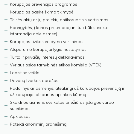
Korupcijos prevencijos programos
Korupcijos pasireiškimo tikimybė
Teisės aktų ar jų projektų antikorupcinis vertinimas
Pareigybės, į kurias pretenduojant turi būti surinkta
informacija apie asmenį
Korupcijos rizikos valdymo vertinimas
Atsparumo korupcijai lygio nustatymas
Turto ir privačių interesų deklaravimas
Vyriausiosios tarnybinės etikos komisija (VTEK)
Lobistinė veikla
Dovanų tvarkos aprašas
Padalinys ar asmenys, atsakingi už korupcijos prevenciją ir
už korupcijai atsparios aplinkos kūrimą
Skaidrios asmens sveikatos priežiūros įstaigos vardo
suteikimas
Apklausos
Pateikti anoniminį pranešimą