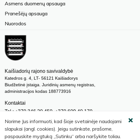
Asmens duomenų apsauga
Pranešėjų apsauga
Nuorodos
Kaišiadorių rajono savivaldybė
Katedros g. 4, LT- 56121 Kaišiadorys
Biudžetinė įstaiga. Juridinių asmenų registras,
administracijos kodas 188773916
Kontaktai
Tel.: +370 346 20 450, +370 609 40 170
El. paštas.:
meras@kaisiadorys.lt
Norime Jus informuoti, kad šioje svetainėje naudojami
dokumentai@kaisiadorys.lt
slapukai (angl. cookies). Jeigu sutinkate, prašome,
paspauskite mygtuką „Sutinku“ arba naršykite toliau.
Naujienų prenumerata