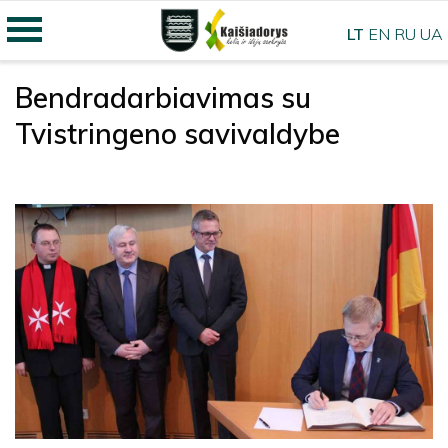
LT
EN
RU
UA
Bendradarbiavimas su
Tvistringeno savivaldybe