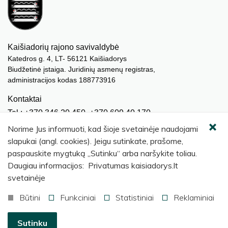
Kaišiadorių rajono savivaldybė
Katedros g. 4, LT- 56121 Kaišiadorys
Biudžetinė įstaiga. Juridinių asmenų registras,
administracijos kodas 188773916
Kontaktai
Tel.: +370 346 20 450, +370 609 40 170
El. paštas.:
meras@kaisiadorys.lt
Norime Jus informuoti, kad šioje svetainėje naudojami
dokumentai@kaisiadorys.lt
slapukai (angl. cookies). Jeigu sutinkate, prašome,
paspauskite mygtuką „Sutinku“ arba naršykite toliau.
Naujienų prenumerata
Daugiau informacijos: Privatumas kaisiadorys.lt
Užsisakyti
svetainėje
Būtini
Funkciniai
Statistiniai
Reklaminiai
© 2026 Kaišiadorių rajono savivaldybė
.
Sutinku