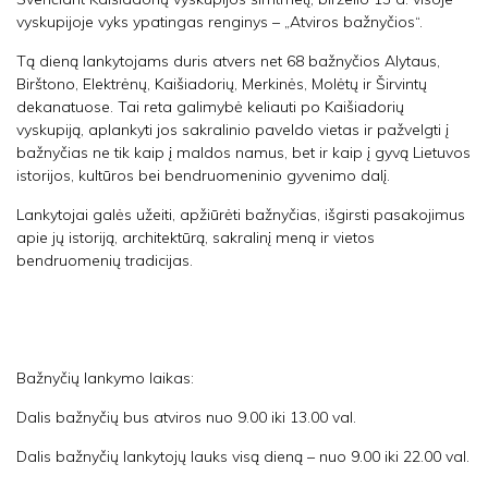
vyskupijoje vyks ypatingas renginys – „Atviros bažnyčios“.
Tą dieną lankytojams duris atvers net 68 bažnyčios Alytaus,
Birštono, Elektrėnų, Kaišiadorių, Merkinės, Molėtų ir Širvintų
dekanatuose. Tai reta galimybė keliauti po Kaišiadorių
vyskupiją, aplankyti jos sakralinio paveldo vietas ir pažvelgti į
bažnyčias ne tik kaip į maldos namus, bet ir kaip į gyvą Lietuvos
istorijos, kultūros bei bendruomeninio gyvenimo dalį.
Lankytojai galės užeiti, apžiūrėti bažnyčias, išgirsti pasakojimus
apie jų istoriją, architektūrą, sakralinį meną ir vietos
bendruomenių tradicijas.
Bažnyčių lankymo laikas:
Dalis bažnyčių bus atviros nuo 9.00 iki 13.00 val.
Dalis bažnyčių lankytojų lauks visą dieną – nuo 9.00 iki 22.00 val.