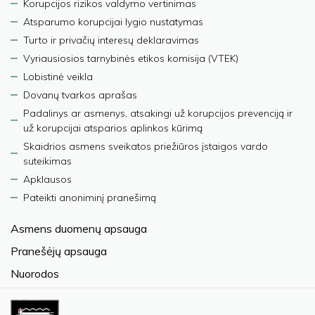
Korupcijos rizikos valdymo vertinimas
Atsparumo korupcijai lygio nustatymas
Turto ir privačių interesų deklaravimas
Vyriausiosios tarnybinės etikos komisija (VTEK)
Lobistinė veikla
Dovanų tvarkos aprašas
Padalinys ar asmenys, atsakingi už korupcijos prevenciją ir
už korupcijai atsparios aplinkos kūrimą
Skaidrios asmens sveikatos priežiūros įstaigos vardo
suteikimas
Apklausos
Pateikti anoniminį pranešimą
Asmens duomenų apsauga
Pranešėjų apsauga
Nuorodos