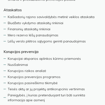
Ataskaitos
Kaišiadorių rajono savivaldybės metinė veiklos ataskaita
Biudžeto vykdymo ataskaitų rinkiniai
Finansinių ataskaitų rinkiniai
Mero rezervo lėšų panaudojimas
Lėšų verslo plėtros sąlygoms gerinti panaudojimas
Korupcijos prevencija
Korupcijai atsparios aplinkos kūrimo priemonės
Nusišalinimai
Korupcijos rizikos analizė
Korupcijos prevencijos programos
Korupcijos pasireiškimo tikimybė
Teisės aktų ar jų projektų antikorupcinis vertinimas
Pareigybės, į kurias pretenduojant turi būti surinkta
informacija apie asmenį