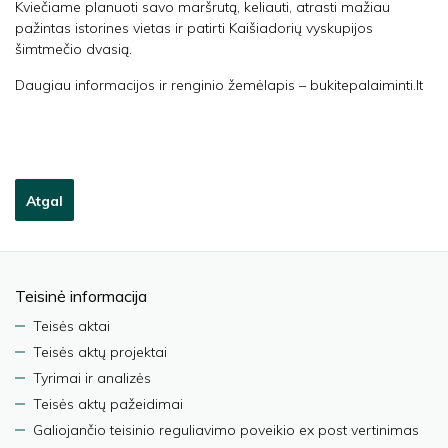
Kviečiame planuoti savo maršrutą, keliauti, atrasti mažiau
pažintas istorines vietas ir patirti Kaišiadorių vyskupijos
šimtmečio dvasią.
Daugiau informacijos ir renginio žemėlapis – bukitepalaiminti.lt
Atgal
Teisinė informacija
Teisės aktai
Teisės aktų projektai
Tyrimai ir analizės
Teisės aktų pažeidimai
Galiojančio teisinio reguliavimo poveikio ex post vertinimas