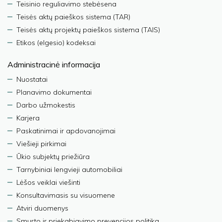
Teisinio reguliavimo stebėsena
Teisės aktų paieškos sistema (TAR)
Teisės aktų projektų paieškos sistema (TAIS)
Etikos (elgesio) kodeksai
Administracinė informacija
Nuostatai
Planavimo dokumentai
Darbo užmokestis
Karjera
Paskatinimai ir apdovanojimai
Viešieji pirkimai
Ūkio subjektų priežiūra
Tarnybiniai lengvieji automobiliai
Lėšos veiklai viešinti
Konsultavimasis su visuomene
Atviri duomenys
Smurto ir priekabiavimo prevencijos politika