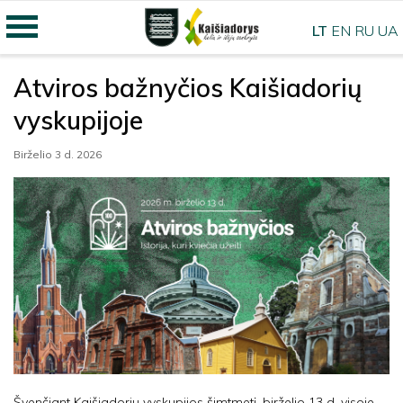
LT
EN
RU
UA
Atviros bažnyčios Kaišiadorių
vyskupijoje
Birželio 3 d. 2026
Švenčiant Kaišiadorių vyskupijos šimtmetį, birželio 13 d. visoje