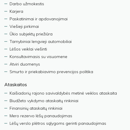
Darbo užmokestis
Karjera
Paskatinimai ir apdovanojimai
Viešieji pirkimai
Ūkio subjektų priežiūra
Tarnybiniai lengvieji automobiliai
Lėšos veiklai viešinti
Konsultavimasis su visuomene
Atviri duomenys
Smurto ir priekabiavimo prevencijos politika
Ataskaitos
Kaišiadorių rajono savivaldybės metinė veiklos ataskaita
Biudžeto vykdymo ataskaitų rinkiniai
Finansinių ataskaitų rinkiniai
Mero rezervo lėšų panaudojimas
Lėšų verslo plėtros sąlygoms gerinti panaudojimas