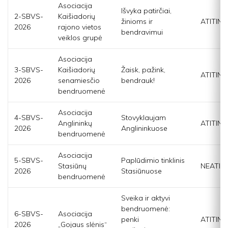
Asociacija
Išvyka patirčiai,
2-SBVS-
Kaišiadorių
žinioms ir
ATITINK
2026
rajono vietos
bendravimui
veiklos grupė
Asociacija
3-SBVS-
Kaišiadorių
Žaisk, pažink,
ATITINK
2026
senamiesčio
bendrauk!
bendruomenė
Asociacija
4-SBVS-
Stovyklaujam
Anglininkų
ATITINK
2026
Anglininkuose
bendruomenė
Asociacija
5-SBVS-
Paplūdimio tinklinis
Stasiūnų
NEATIT
2026
Stasiūnuose
bendruomenė
Sveika ir aktyvi
bendruomenė:
6-SBVS-
Asociacija
penki
ATITINK
2026
„Gojaus slėnis“