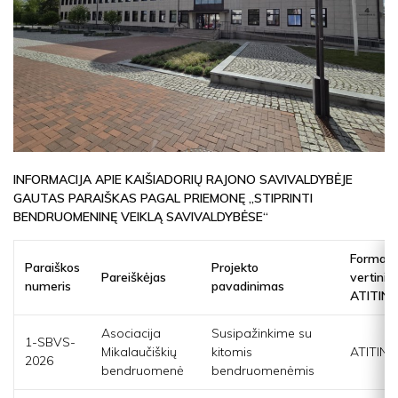
INFORMACIJA APIE KAIŠIADORIŲ RAJONO SAVIVALDYBĖJE
GAUTAS PARAIŠKAS PAGAL PRIEMONĘ „STIPRINTI
BENDRUOMENINĘ VEIKLĄ SAVIVALDYBĖSE“
Formaliųj
Paraiškos
Projekto
Pareiškėjas
vertinim
numeris
pavadinimas
ATITIN
Asociacija
Susipažinkime su
1-SBVS-
Mikalaučiškių
kitomis
ATITINK
2026
bendruomenė
bendruomenėmis