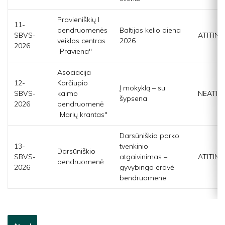
Pravieniškių I
11-
bendruomenės
Baltijos kelio diena
SBVS-
ATITINK
veiklos centras
2026
2026
„Praviena"
Asociacija
12-
Karčiupio
Į mokyklą – su
SBVS-
kaimo
NEATIT
šypsena
2026
bendruomenė
„Marių krantas"
Darsūniškio parko
13-
tvenkinio
Darsūniškio
SBVS-
atgaivinimas –
ATITINK
bendruomenė
2026
gyvybinga erdvė
bendruomenei