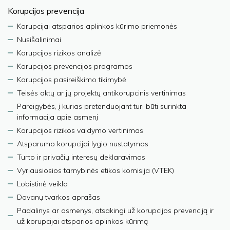
Korupcijos prevencija
Korupcijai atsparios aplinkos kūrimo priemonės
Nusišalinimai
Korupcijos rizikos analizė
Korupcijos prevencijos programos
Korupcijos pasireiškimo tikimybė
Teisės aktų ar jų projektų antikorupcinis vertinimas
Pareigybės, į kurias pretenduojant turi būti surinkta
informacija apie asmenį
Korupcijos rizikos valdymo vertinimas
Atsparumo korupcijai lygio nustatymas
Turto ir privačių interesų deklaravimas
Vyriausiosios tarnybinės etikos komisija (VTEK)
Lobistinė veikla
Dovanų tvarkos aprašas
Padalinys ar asmenys, atsakingi už korupcijos prevenciją ir
už korupcijai atsparios aplinkos kūrimą