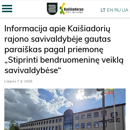
LT
EN
RU
UA
Informacija apie Kaišiadorių
rajono savivaldybėje gautas
paraiškas pagal priemonę
„Stiprinti bendruomeninę veiklą
savivaldybėse“
Liepos 7 d. 2026