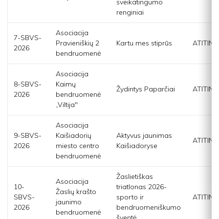
sveikatingumo
renginiai
Asociacija
7-SBVS-
Pravieniškių 2
Kartu mes stiprūs
ATITINK
2026
bendruomenė
Asociacija
8-SBVS-
Kaimų
Žydintys Paparčiai
ATITINK
2026
bendruomenė
„Viltija"
Asociacija
9-SBVS-
Kaišiadorių
Aktyvus jaunimas
ATITINK
2026
miesto centro
Kaišiadoryse
bendruomenė
Žaslietiškas
Asociacija
10-
triatlonas 2026-
Žaslių krašto
SBVS-
sporto ir
ATITINK
jaunimo
2026
bendruomeniškumo
bendruomenė
šventė