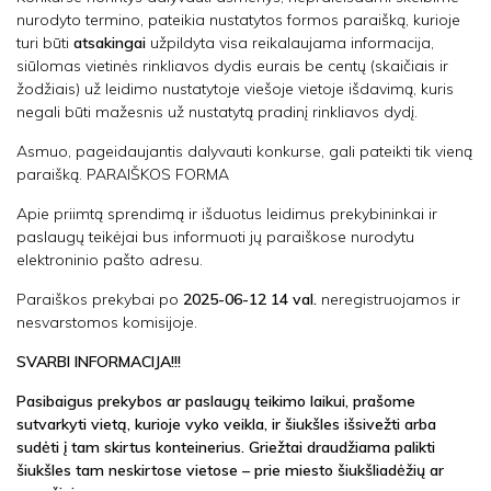
nurodyto termino, pateikia nustatytos formos paraišką, kurioje
turi būti
atsakingai
užpildyta visa reikalaujama informacija,
siūlomas vietinės rinkliavos dydis eurais be centų (skaičiais ir
žodžiais) už leidimo nustatytoje viešoje vietoje išdavimą, kuris
negali būti mažesnis už nustatytą pradinį rinkliavos dydį.
Asmuo, pageidaujantis dalyvauti konkurse, gali pateikti tik vieną
paraišką. PARAIŠKOS FORMA
Apie priimtą sprendimą ir išduotus leidimus prekybininkai ir
paslaugų teikėjai bus informuoti jų paraiškose nurodytu
elektroninio pašto adresu.
Paraiškos prekybai po
2025-06-12 14 val.
neregistruojamos ir
nesvarstomos komisijoje.
SVARBI INFORMACIJA!!!
Pasibaigus prekybos ar paslaugų teikimo laikui, prašome
sutvarkyti vietą, kurioje vyko veikla, ir šiukšles išsivežti arba
sudėti į tam skirtus konteinerius. Griežtai draudžiama palikti
šiukšles tam neskirtose vietose – prie miesto šiukšliadėžių ar