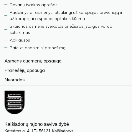
Dovanų tvarkos aprašas
Padalinys ar asmenys, atsakingi už korupcijos prevenciją ir
už korupcijai atsparios aplinkos kūrimą
Skaidrios asmens sveikatos priežiūros įstaigos vardo
suteikimas
Apklausos
Pateikti anoniminį pranešimą
Asmens duomenų apsauga
Pranešėjų apsauga
Nuorodos
Kaišiadorių rajono savivaldybė
Katedros g. 4, LT- 56121 Kaišiadorys