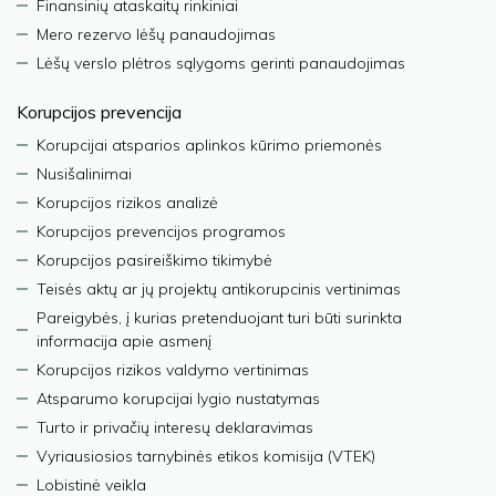
Finansinių ataskaitų rinkiniai
Mero rezervo lėšų panaudojimas
Lėšų verslo plėtros sąlygoms gerinti panaudojimas
Korupcijos prevencija
Korupcijai atsparios aplinkos kūrimo priemonės
Nusišalinimai
Korupcijos rizikos analizė
Korupcijos prevencijos programos
Korupcijos pasireiškimo tikimybė
Teisės aktų ar jų projektų antikorupcinis vertinimas
Pareigybės, į kurias pretenduojant turi būti surinkta
informacija apie asmenį
Korupcijos rizikos valdymo vertinimas
Atsparumo korupcijai lygio nustatymas
Turto ir privačių interesų deklaravimas
Vyriausiosios tarnybinės etikos komisija (VTEK)
Lobistinė veikla