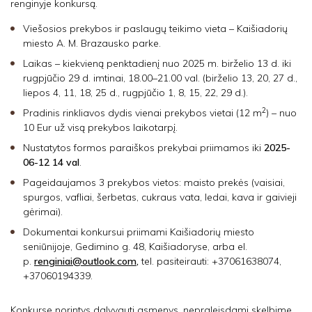
renginyje konkursą.
Viešosios prekybos ir paslaugų teikimo vieta – Kaišiadorių
miesto A. M. Brazausko parke.
Laikas – kiekvieną penktadienį nuo 2025 m. birželio 13 d. iki
rugpjūčio 29 d. imtinai, 18.00–21.00 val. (birželio 13, 20, 27 d.,
liepos 4, 11, 18, 25 d., rugpjūčio 1, 8, 15, 22, 29 d.).
2
Pradinis rinkliavos dydis vienai prekybos vietai (12 m
) – nuo
10 Eur už visą prekybos laikotarpį.
Nustatytos formos paraiškos prekybai priimamos iki
2025-
06-12 14 val
.
Pageidaujamos 3 prekybos vietos: maisto prekės (vaisiai,
spurgos, vafliai, šerbetas, cukraus vata, ledai, kava ir gaivieji
gėrimai).
Dokumentai konkursui priimami Kaišiadorių miesto
seniūnijoje, Gedimino g. 48, Kaišiadoryse, arba el.
p.
renginiai@outlook.com,
tel. pasiteirauti: +37061638074,
+37060194339.
Konkurse norintys dalyvauti asmenys, nepraleisdami skelbime