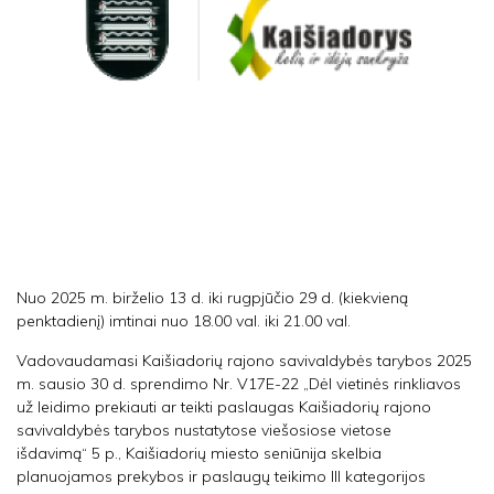
Nuo 2025 m. birželio 13 d. iki rugpjūčio 29 d. (kiekvieną
penktadienį) imtinai nuo 18.00 val. iki 21.00 val.
Vadovaudamasi Kaišiadorių rajono savivaldybės tarybos 2025
m. sausio 30 d. sprendimo Nr. V17E-22 „Dėl vietinės rinkliavos
už leidimo prekiauti ar teikti paslaugas Kaišiadorių rajono
savivaldybės tarybos nustatytose viešosiose vietose
išdavimą“ 5 p., Kaišiadorių miesto seniūnija skelbia
planuojamos prekybos ir paslaugų teikimo III kategorijos