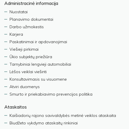
Administracinė informacija
Nuostatai
Planavimo dokumentai
Darbo užmokestis
Karjera
Paskatinimai ir apdovanojimai
Viešieji pirkimai
Ūkio subjektų priežiūra
Tarnybiniai lengvieji automobiliai
Lėšos veiklai viešinti
Konsultavimasis su visuomene
Atviri duomenys
Smurto ir priekabiavimo prevencijos politika
Ataskaitos
Kaišiadorių rajono savivaldybės metinė veiklos ataskaita
Biudžeto vykdymo ataskaitų rinkiniai