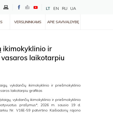
LT
EN
RU
UA
MS
VERSLININKAMS
APIE SAVIVALDYBĘ
 ikimokyklinio ir
vasaros laikotarpiu
aigų, vykdančių ikimokyklinio ir priešmokyklinio
ros laikotarpiu grafikas
staigų, vykdančių ikimokyklinio ir priešmokyklinio
motyvuotus prašymus*, 2026 m. sausio 19 d.
rkiu Nr. V16E-59 patvirtino Kaišiadorių rajono