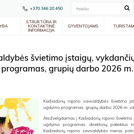
+370 346 20 450
STRUKTŪRA IR
YBA
KONTAKTINĖ
GYVENTOJAMS
TURISTA
INFORMACIJA
aldybės švietimo įstaigų, vykdančių
programas, grupių darbo 2026 m. 
Kaišiadorių rajono savivaldybės švietimo įst
ugdymo programas, grupių darbo 2026 m. vasa
Atsižvelgdamas į Kaišiadorių rajono švietimo į
ugdymo programas, direktorių pateiktus 
Kaišiadorių rajono savivaldybės meras potva