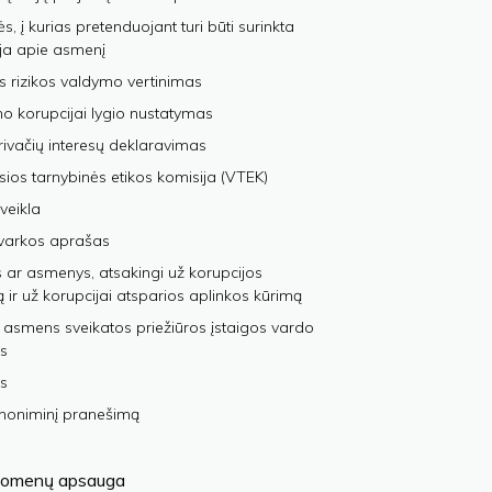
, į kurias pretenduojant turi būti surinkta
ja apie asmenį
s rizikos valdymo vertinimas
 korupcijai lygio nustatymas
privačių interesų deklaravimas
sios tarnybinės etikos komisija (VTEK)
veikla
varkos aprašas
 ar asmenys, atsakingi už korupcijos
ą ir už korupcijai atsparios aplinkos kūrimą
 asmens sveikatos priežiūros įstaigos vardo
s
s
anoniminį pranešimą
omenų apsauga