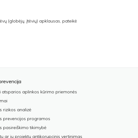
ėvų (globėjų, įtėvių) apklausas, pateikė
prevencija
i atsparios aplinkos kūrimo priemonės
imai
s rizikos analizė
os prevencijos programos
s pasireiškimo tikimybė
tų ar jų projektų antikorupcinis vertinimas