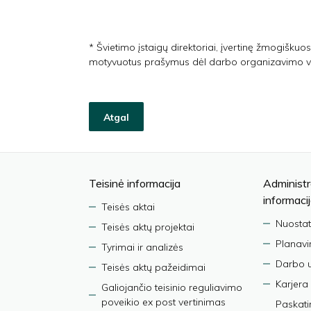
* Švietimo įstaigų direktoriai, įvertinę žmogiškuo
motyvuotus prašymus dėl darbo organizavimo va
Atgal
Teisinė informacija
Administr
informaci
Teisės aktai
Nuostat
Teisės aktų projektai
Planav
Tyrimai ir analizės
Darbo 
Teisės aktų pažeidimai
Karjera
Galiojančio teisinio reguliavimo
poveikio ex post vertinimas
Paskati