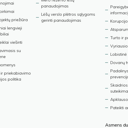
Mero rezervo lėšų
nojimai
panaudojimas
Pareigybės
 pirkimai
informaci
Lėšų verslo plėtros sąlygoms
bjektų priežiūra
gerinti panaudojimas
Korupcijo
iai lengvieji
Atsparumo
iliai
Turto ir 
iklai viešinti
Vyriausio
avimasis su
Lobistinė 
ene
Dovanų t
duomenys
Padalinys
ir priekabiavimo
prevencij
jos politika
Skaidrios
suteikima
Apklauso
Pateikti 
Asmens du