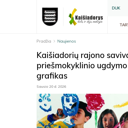
DUK
TAR
Pradžia
Naujienos
Kaišiadorių rajono saviv
priešmokyklinio ugdymo 
grafikas
Sausio 20 d. 2026