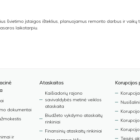
sius švietimo įstaigos išteklius, planuojamus remonto darbus ir vaikų t
saros laikotarpiu.
acinė
Ataskaitos
Korupcijos 
ja
Kaišiadorių rajono
Korupcija
savivaldybės metinė veiklos
ai
Nusišalin
ataskaita
imo dokumentai
Korupcijo
Biudžeto vykdymo ataskaitų
užmokestis
Korupcij
rinkiniai
Korupcijo
Finansinių ataskaitų rinkiniai
nimai ir
Teisės ak