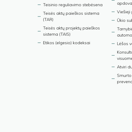
apdova
Teisinio reguliavimo stebėsena
Viešieji
Teisės aktų paieškos sistema
(TAR)
Ūkio su
Teisės aktų projektų paieškos
Tarnybin
sistema (TAIS)
automob
Etikos (elgesio) kodeksai
Lėšos ve
Konsult
visuom
Atviri 
Smurto 
prevenci