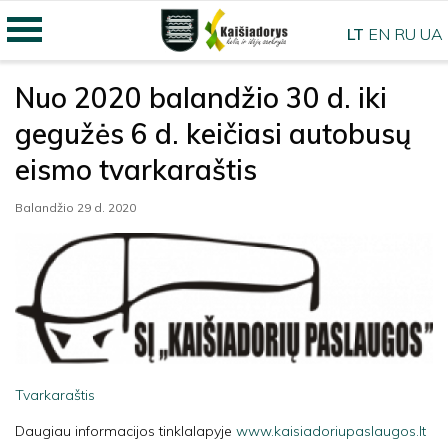
LT
EN
RU
UA
Nuo 2020 balandžio 30 d. iki
gegužės 6 d. keičiasi autobusų
eismo tvarkaraštis
Balandžio 29 d. 2020
Tvarkaraštis
Daugiau informacijos tinklalapyje
www.kaisiadoriupaslaugos.lt