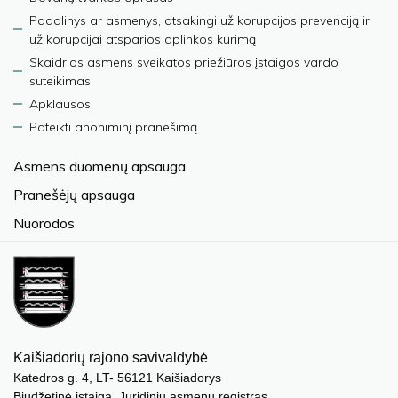
Padalinys ar asmenys, atsakingi už korupcijos prevenciją ir
už korupcijai atsparios aplinkos kūrimą
Skaidrios asmens sveikatos priežiūros įstaigos vardo
suteikimas
Apklausos
Pateikti anoniminį pranešimą
Asmens duomenų apsauga
Pranešėjų apsauga
Nuorodos
Kaišiadorių rajono savivaldybė
Katedros g. 4, LT- 56121 Kaišiadorys
Biudžetinė įstaiga. Juridinių asmenų registras,