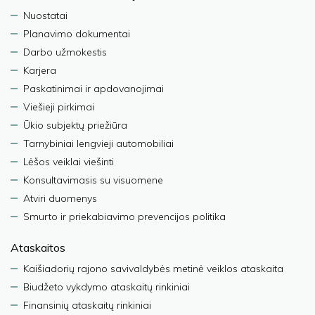
Nuostatai
Planavimo dokumentai
Darbo užmokestis
Karjera
Paskatinimai ir apdovanojimai
Viešieji pirkimai
Ūkio subjektų priežiūra
Tarnybiniai lengvieji automobiliai
Lėšos veiklai viešinti
Konsultavimasis su visuomene
Atviri duomenys
Smurto ir priekabiavimo prevencijos politika
Ataskaitos
Kaišiadorių rajono savivaldybės metinė veiklos ataskaita
Biudžeto vykdymo ataskaitų rinkiniai
Finansinių ataskaitų rinkiniai