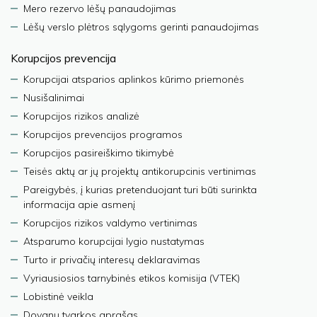
Mero rezervo lėšų panaudojimas
Lėšų verslo plėtros sąlygoms gerinti panaudojimas
Korupcijos prevencija
Korupcijai atsparios aplinkos kūrimo priemonės
Nusišalinimai
Korupcijos rizikos analizė
Korupcijos prevencijos programos
Korupcijos pasireiškimo tikimybė
Teisės aktų ar jų projektų antikorupcinis vertinimas
Pareigybės, į kurias pretenduojant turi būti surinkta
informacija apie asmenį
Korupcijos rizikos valdymo vertinimas
Atsparumo korupcijai lygio nustatymas
Turto ir privačių interesų deklaravimas
Vyriausiosios tarnybinės etikos komisija (VTEK)
Lobistinė veikla
Dovanų tvarkos aprašas