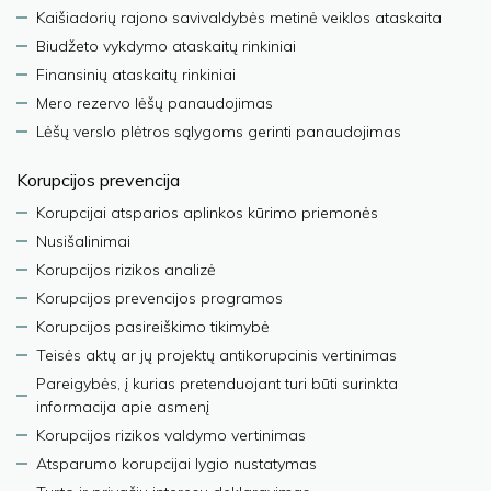
Kaišiadorių rajono savivaldybės metinė veiklos ataskaita
Biudžeto vykdymo ataskaitų rinkiniai
Finansinių ataskaitų rinkiniai
Mero rezervo lėšų panaudojimas
Lėšų verslo plėtros sąlygoms gerinti panaudojimas
Korupcijos prevencija
Korupcijai atsparios aplinkos kūrimo priemonės
Nusišalinimai
Korupcijos rizikos analizė
Korupcijos prevencijos programos
Korupcijos pasireiškimo tikimybė
Teisės aktų ar jų projektų antikorupcinis vertinimas
Pareigybės, į kurias pretenduojant turi būti surinkta
informacija apie asmenį
Korupcijos rizikos valdymo vertinimas
Atsparumo korupcijai lygio nustatymas