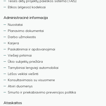
Teisės aktų projektų paieškos sistema (TAIS)
Etikos (elgesio) kodeksai
Administracinė informacija
Nuostatai
Planavimo dokumentai
Darbo užmokestis
Karjera
Paskatinimai ir apdovanojimai
Viešieji pirkimai
Ūkio subjektų priežiūra
Tarnybiniai lengvieji automobiliai
Lėšos veiklai viešinti
Konsultavimasis su visuomene
Atviri duomenys
Smurto ir priekabiavimo prevencijos politika
Ataskaitos