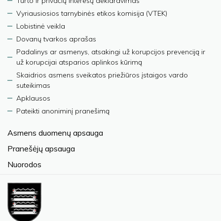
Turto ir privačių interesų deklaravimas
Vyriausiosios tarnybinės etikos komisija (VTEK)
Lobistinė veikla
Dovanų tvarkos aprašas
Padalinys ar asmenys, atsakingi už korupcijos prevenciją ir
už korupcijai atsparios aplinkos kūrimą
Skaidrios asmens sveikatos priežiūros įstaigos vardo
suteikimas
Apklausos
Pateikti anoniminį pranešimą
Asmens duomenų apsauga
Pranešėjų apsauga
Nuorodos