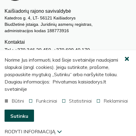
Kaišiadorių rajono savivaldybė
Katedros g. 4, LT- 56121 Kaišiadorys
Biudžetinė įstaiga. Juridinių asmenų registras,
administracijos kodas 188773916
Kontaktai
Tel.: +370 346 20 450, +370 609 40 170
El. paštas.:
meras@kaisiadorys.lt
Norime Jus informuoti, kad šioje svetainėje naudojami
dokumentai@kaisiadorys.lt
slapukai (angl. cookies). Jeigu sutinkate, prašome,
paspauskite mygtuką „Sutinku“ arba naršykite toliau.
Naujienų prenumerata
Daugiau informacijos: Privatumas kaisiadorys.lt
Užsisakyti
svetainėje
Būtini
Funkciniai
Statistiniai
Reklaminiai
© 2026 Kaišiadorių rajono savivaldybė
.
Sutinku
RODYTI INFORMACIJĄ