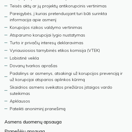
Teisės aktų ar jų projektų antikorupcinis vertinimas
Pareigybės, į kurias pretenduojant turi būti surinkta
informacija apie asmenį
Korupcijos rizikos valdymo vertinimas
Atsparumo korupcijai lygio nustatymas
Turto ir privačių interesų deklaravimas
Vyriausiosios tarnybinės etikos komisija (VTEK)
Lobistinė veikla
Dovanų tvarkos aprašas
Padalinys ar asmenys, atsakingi už korupcijos prevenciją ir
už korupcijai atsparios aplinkos kūrimą
Skaidrios asmens sveikatos priežiūros įstaigos vardo
suteikimas
Apklausos
Pateikti anoniminį pranešimą
Asmens duomenų apsauga
Pranešėjų apsauga