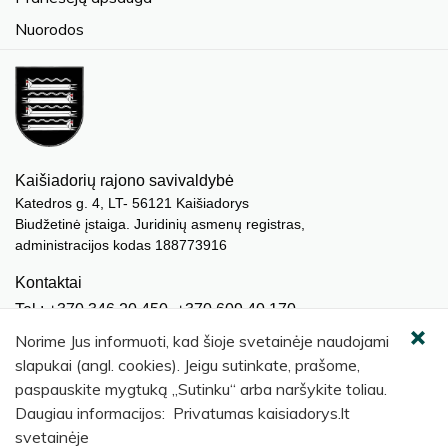
Nuorodos
Kaišiadorių rajono savivaldybė
Katedros g. 4, LT- 56121 Kaišiadorys
Biudžetinė įstaiga. Juridinių asmenų registras,
administracijos kodas 188773916
Kontaktai
Tel.: +370 346 20 450, +370 609 40 170
El. paštas.:
meras@kaisiadorys.lt
Norime Jus informuoti, kad šioje svetainėje naudojami
dokumentai@kaisiadorys.lt
slapukai (angl. cookies). Jeigu sutinkate, prašome,
paspauskite mygtuką „Sutinku“ arba naršykite toliau.
Naujienų prenumerata
Daugiau informacijos: Privatumas kaisiadorys.lt
Užsisakyti
svetainėje