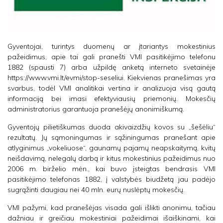
Gyventojai, turintys duomenų ar įtariantys mokestinius
pažeidimus, apie tai gali pranešti VMI pasitikėjimo telefonu
1882 (spausti 7) arba užpildę anketą interneto svetainėje
https://www.vmi.lt/evmi/stop-seseliui. Kiekvienas pranešimas yra
svarbus, todėl VMI analitikai vertina ir analizuoja visą gautą
informaciją bei imasi efektyviausių priemonių. Mokesčių
administratorius garantuoja pranešėjų anonimiškumą.
Gyventojų pilietiškumas duoda akivaizdžių kovos su „šešėliu“
rezultatų. Jų sąmoningumas ir sąžiningumas pranešant apie
atlyginimus „vokeliuose“, gaunamų pajamų neapskaitymą, kvitų
neišdavimą, nelegalų darbą ir kitus mokestinius pažeidimus nuo
2006 m. birželio mėn., kai buvo įsteigtas bendrasis VMI
pasitikėjimo telefonas 1882, į valstybės biudžetą jau padėjo
sugrąžinti daugiau nei 40 mln. eurų nuslėptų mokesčių.
VMI pažymi, kad pranešėjas visada gali išlikti anonimu, tačiau
dažniau ir greičiau mokestiniai pažeidimai išaiškinami, kai