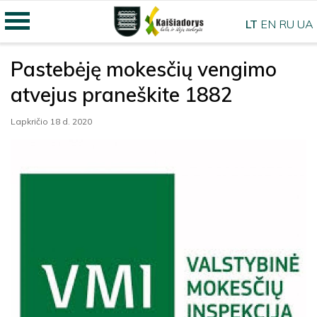
LT
EN
RU
UA
Pastebėję mokesčių vengimo
atvejus praneškite 1882
Lapkričio 18 d. 2020