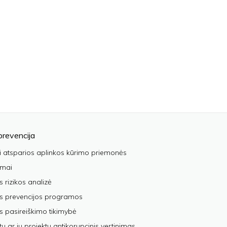
prevencija
i atsparios aplinkos kūrimo priemonės
imai
s rizikos analizė
os prevencijos programos
s pasireiškimo tikimybė
tų ar jų projektų antikorupcinis vertinimas