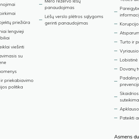
Mero rezervo lėšų
nojimai
panaudojimas
Pareigybės
 pirkimai
informaci
Lėšų verslo plėtros sąlygoms
bjektų priežiūra
gerinti panaudojimas
Korupcijo
iai lengvieji
Atsparumo
iliai
Turto ir 
iklai viešinti
Vyriausio
avimasis su
Lobistinė 
ene
Dovanų t
duomenys
Padalinys
ir priekabiavimo
prevencij
jos politika
Skaidrios
suteikima
Apklauso
Pateikti 
Asmens du