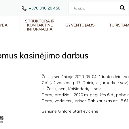
+370 346 20 450
STRUKTŪRA IR
YBA
KONTAKTINĖ
GYVENTOJAMS
TURISTA
INFORMACIJA
omus kasinėjimo darbus
Žaslių seniūnijoje 2020-05-04 išduotas leidima
Co“ (Užtvankos g. 17, Dainių k., Jurbarko r.sav
k., Žaslių sen., Kaišiadorių r. sav.
Darbų pradžia – 2020 m. gegužės 6 d., pabai
Darbų vadovas Justinas Rabikauskas (tel. 8 61
Seniūnė Gintarė Stankevičienė