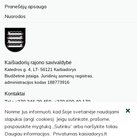
Pranešėjų apsauga
Nuorodos
Kaišiadorių rajono savivaldybė
Katedros g. 4, LT- 56121 Kaišiadorys
Biudžetinė įstaiga. Juridinių asmenų registras,
administracijos kodas 188773916
Kontaktai
Tel.: +370 346 20 450, +370 609 40 170
El. paštas.:
meras@kaisiadorys.lt
Norime Jus informuoti, kad šioje svetainėje naudojami
dokumentai@kaisiadorys.lt
slapukai (angl. cookies). Jeigu sutinkate, prašome,
paspauskite mygtuką „Sutinku“ arba naršykite toliau.
Naujienų prenumerata
Daugiau informacijos: Privatumas kaisiadorys.lt