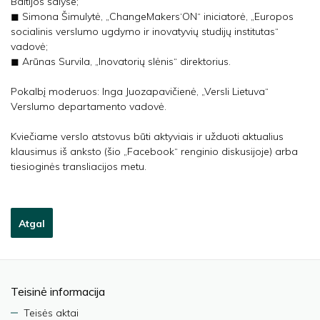
Baltijos šalyse;
◼ Simona Šimulytė, „ChangeMakers‘ON“ iniciatorė, „Europos
socialinis verslumo ugdymo ir inovatyvių studijų institutas“
vadovė;
◼ Arūnas Survila, „Inovatorių slėnis“ direktorius.
Pokalbį moderuos: Inga Juozapavičienė, „Versli Lietuva“
Verslumo departamento vadovė.
Kviečiame verslo atstovus būti aktyviais ir užduoti aktualius
klausimus iš anksto (šio „Facebook“ renginio diskusijoje) arba
tiesioginės transliacijos metu.
Atgal
Teisinė informacija
Teisės aktai