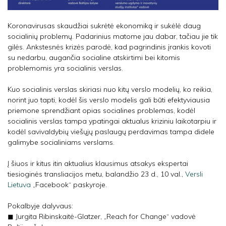
Koronavirusas skaudžiai sukrėtė ekonomiką ir sukėlė daug
socialinių problemų. Padarinius matome jau dabar, tačiau jie tik
gilės. Ankstesnės krizės parodė, kad pagrindinis įrankis kovoti
su nedarbu, augančia socialine atskirtimi bei kitomis
problemomis yra socialinis verslas.
Kuo socialinis verslas skiriasi nuo kitų verslo modelių, ko reikia,
norint juo tapti, kodėl šis verslo modelis gali būti efektyviausia
priemone sprendžiant opias socialines problemas, kodėl
socialinis verslas tampa ypatingai aktualus kriziniu laikotarpiu ir
kodėl savivaldybių viešųjų paslaugų perdavimas tampa didele
galimybe socialiniams verslams.
Į šiuos ir kitus itin aktualius klausimus atsakys ekspertai
tiesioginės transliacijos metu, balandžio 23 d., 10 val.,
Versli
Lietuva
„Facebook“ paskyroje.
Pokalbyje dalyvaus:
◼ Jurgita Ribinskaitė-Glatzer, „Reach for Change“ vadovė