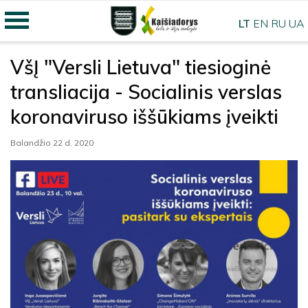
LT
EN
RU
UA
VšĮ "Versli Lietuva" tiesioginė
transliacija - Socialinis verslas
koronaviruso iššūkiams įveikti
Balandžio 22 d. 2020