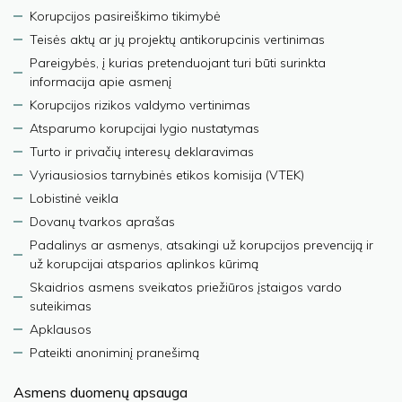
Korupcijos pasireiškimo tikimybė
Teisės aktų ar jų projektų antikorupcinis vertinimas
Pareigybės, į kurias pretenduojant turi būti surinkta
informacija apie asmenį
Korupcijos rizikos valdymo vertinimas
Atsparumo korupcijai lygio nustatymas
Turto ir privačių interesų deklaravimas
Vyriausiosios tarnybinės etikos komisija (VTEK)
Lobistinė veikla
Dovanų tvarkos aprašas
Padalinys ar asmenys, atsakingi už korupcijos prevenciją ir
už korupcijai atsparios aplinkos kūrimą
Skaidrios asmens sveikatos priežiūros įstaigos vardo
suteikimas
Apklausos
Pateikti anoniminį pranešimą
Asmens duomenų apsauga