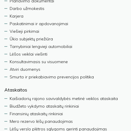
Planavimo dokumentai
Darbo užmokestis
Karjera
Paskatinimai ir apdovanojimai
Viešieji pirkimai
Ūkio subjektų priežiūra
Tarnybiniai lengvieji automobiliai
Lėšos veiklai viešinti
Konsultavimasis su visuomene
Atviri duomenys
Smurto ir priekabiavimo prevencijos politika
Ataskaitos
Kaišiadorių rajono savivaldybės metinė veiklos ataskaita
Biudžeto vykdymo ataskaitų rinkiniai
Finansinių ataskaitų rinkiniai
Mero rezervo lėšų panaudojimas
Lėšų verslo plėtros sąlygoms gerinti panaudojimas