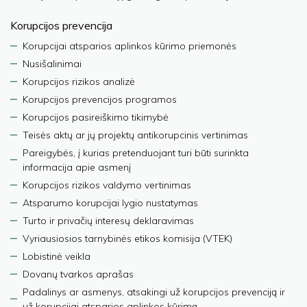
Korupcijos prevencija
Korupcijai atsparios aplinkos kūrimo priemonės
Nusišalinimai
Korupcijos rizikos analizė
Korupcijos prevencijos programos
Korupcijos pasireiškimo tikimybė
Teisės aktų ar jų projektų antikorupcinis vertinimas
Pareigybės, į kurias pretenduojant turi būti surinkta
informacija apie asmenį
Korupcijos rizikos valdymo vertinimas
Atsparumo korupcijai lygio nustatymas
Turto ir privačių interesų deklaravimas
Vyriausiosios tarnybinės etikos komisija (VTEK)
Lobistinė veikla
Dovanų tvarkos aprašas
Padalinys ar asmenys, atsakingi už korupcijos prevenciją ir
už korupcijai atsparios aplinkos kūrimą