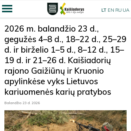
LT
EN
RU
UA
2026 m. balandžio 23 d.,
gegužės 4–8 d., 18–22 d., 25–29
d. ir birželio 1–5 d., 8–12 d., 15–
19 d. ir 21–26 d. Kaišiadorių
rajono Gaižiūnų ir Kruonio
apylinkėse vyks Lietuvos
kariuomenės karių pratybos
Balandžio 23 d. 2026