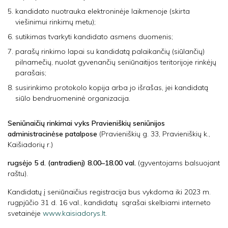
kandidato nuotrauka elektroninėje laikmenoje (skirta
viešinimui rinkimų metu);
sutikimas tvarkyti kandidato asmens duomenis;
parašų rinkimo lapai su kandidatą palaikančių (siūlančių)
pilnamečių, nuolat gyvenančių seniūnaitijos teritorijoje rinkėjų
parašais;
susirinkimo protokolo kopija arba jo išrašas, jei kandidatą
siūlo bendruomeninė organizacija.
Seniūnaičių rinkimai vyks Pravieniškių seniūnijos
administracinėse patalpose
(Pravieniškių g. 33, Pravieniškių k.,
Kaišiadorių r.)
rugsėjo 5 d. (antradienį) 8.00–18.00 val.
(gyventojams balsuojant
raštu).
Kandidatų į seniūnaičius registracija bus vykdoma iki 2023 m.
rugpjūčio 31 d. 16 val., kandidatų sąrašai skelbiami interneto
svetainėje
www.kaisiadorys.lt
.