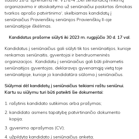
sausio 28 d. sprendimu Nr. V17E-4 „Dėl seniūnaičių rinkimų
organizavimo ir atsiskaitymo už seniūnaičiui paskirtas išmokas
tvarkos aprašo patvirtinimo“, skelbiamas kandidatų į
seniūnaičius Pravieniškių seniūnijos Pravieniškių II-oje
seniūnaitijoje iškėlimas.
Kandidatus prašome siūlyti iki 2023 m. rugpjūčio 30 d. 17 val.
Kandidatus į seniūnaičius gali siūlyti tik tos seniūnaitijos, kurioje
renkamas seniūnaitis, gyventojai ir bendruomeninės
organizacijos. Kandidatu į seniūnaičius gali būti pilnametis
seniūnaitijos gyventojas, deklaravęs gyvenamąją vietą toje
seniūnaitijoje, kurioje jo kandidatūra siūloma į seniūnaičius.
Siūlymai dėl kandidatų į seniūnaičius teikiami raštu seniūnui.
Kartu su siūlymu turi būti pateikti šie dokumentai:
rašytinis kandidato sutikimas arba prašymas;
kandidato asmens tapatybę patvirtinančio dokumento
kopija;
gyvenimo aprašymas (CV);
užpildyta kandidato į seniūnaičius anketa;