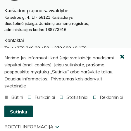
Kaišiadorių rajono savivaldybė
Katedros g. 4, LT- 56121 Kaišiadorys
Biudžetinė įstaiga. Juridinių asmenų registras,
administracijos kodas 188773916
Kontaktai
Tel.: +370 346 20 450, +370 609 40 170
El. paštas.:
meras@kaisiadorys.lt
Norime Jus informuoti, kad šioje svetainėje naudojami
dokumentai@kaisiadorys.lt
slapukai (angl. cookies). Jeigu sutinkate, prašome,
paspauskite mygtuką „Sutinku“ arba naršykite toliau.
Naujienų prenumerata
Daugiau informacijos: Privatumas kaisiadorys.lt
Užsisakyti
svetainėje
Būtini
Funkciniai
Statistiniai
Reklaminiai
© 2026 Kaišiadorių rajono savivaldybė
.
Sutinku
RODYTI INFORMACIJĄ