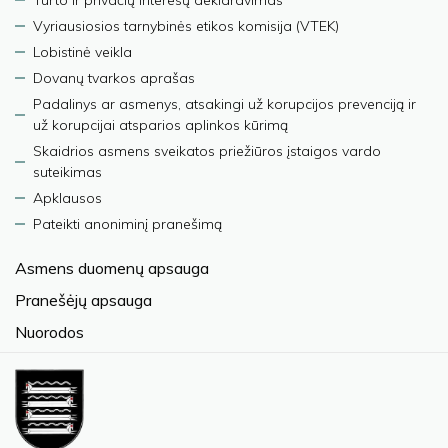
Turto ir privačių interesų deklaravimas
Vyriausiosios tarnybinės etikos komisija (VTEK)
Lobistinė veikla
Dovanų tvarkos aprašas
Padalinys ar asmenys, atsakingi už korupcijos prevenciją ir
už korupcijai atsparios aplinkos kūrimą
Skaidrios asmens sveikatos priežiūros įstaigos vardo
suteikimas
Apklausos
Pateikti anoniminį pranešimą
Asmens duomenų apsauga
Pranešėjų apsauga
Nuorodos