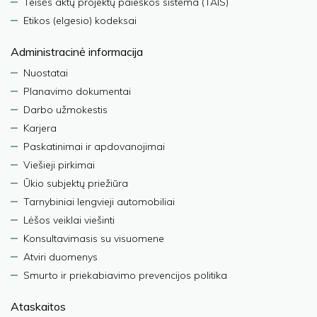
Teisės aktų projektų paieškos sistema (TAIS)
Etikos (elgesio) kodeksai
Administracinė informacija
Nuostatai
Planavimo dokumentai
Darbo užmokestis
Karjera
Paskatinimai ir apdovanojimai
Viešieji pirkimai
Ūkio subjektų priežiūra
Tarnybiniai lengvieji automobiliai
Lėšos veiklai viešinti
Konsultavimasis su visuomene
Atviri duomenys
Smurto ir priekabiavimo prevencijos politika
Ataskaitos