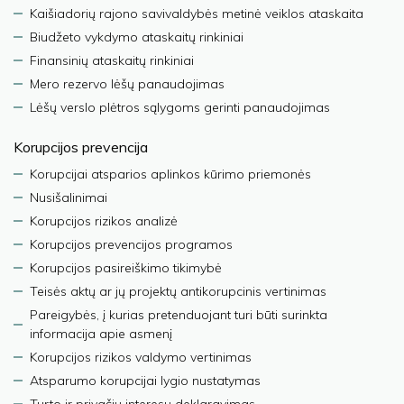
Kaišiadorių rajono savivaldybės metinė veiklos ataskaita
Biudžeto vykdymo ataskaitų rinkiniai
Finansinių ataskaitų rinkiniai
Mero rezervo lėšų panaudojimas
Lėšų verslo plėtros sąlygoms gerinti panaudojimas
Korupcijos prevencija
Korupcijai atsparios aplinkos kūrimo priemonės
Nusišalinimai
Korupcijos rizikos analizė
Korupcijos prevencijos programos
Korupcijos pasireiškimo tikimybė
Teisės aktų ar jų projektų antikorupcinis vertinimas
Pareigybės, į kurias pretenduojant turi būti surinkta
informacija apie asmenį
Korupcijos rizikos valdymo vertinimas
Atsparumo korupcijai lygio nustatymas