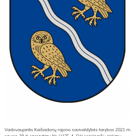
Vadovaujantis Kaišiadorių rajono savivaldybės tarybos 2021 m.