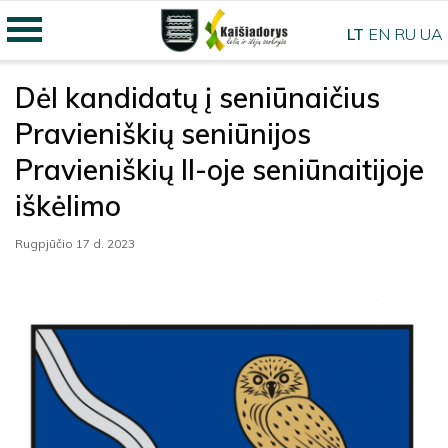
LT
EN
RU
UA
Dėl kandidatų į seniūnaičius
Pravieniškių seniūnijos
Pravieniškių II-oje seniūnaitijoje
iškėlimo
Rugpjūčio 17 d. 2023