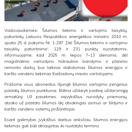
Vadovaudamiesi Šilumos tiekimo ir vartojimo taisyklių,
patvirtintų Lietuvos Respublikos energetikos ministro 2010 m.
spalio 25 d. įsakymu Nr. 1-297 „Dėl Šilumos tiekimo ir vartojimo
taisyklių patvirtinimo“, 129 ir 231 punktų nuostatomis,
informuojame, kad 2025 m. liepos 7–13 dienomis, dėl
magistralinio vamzdyno hidraulinio bandymo ir planinio
remonto darbų bus laikinai stabdomas šilumos energijos ir
karšto vandens tiekimas Kaišiadorių miesto vartotojams.
Prašome visus abonentus išjungti šilumos vartojimo įrenginius
pastatų šilumos punktuose. Būtina uždaryti įvadinę uždaromąją
armatūrą. Už pasekmes, neįvykdžius nurodytų priemonių,
atsako už pastato šilumos ūkį atsakingas asmuo ar šildymo ir
karšto vandens sistemų prižiūrėtojas.
Esant galimybei, įvykdžius darbus anksčiau, šilumos energijos
tiekimas gali būti atnaujintas iki nustatyto termino.