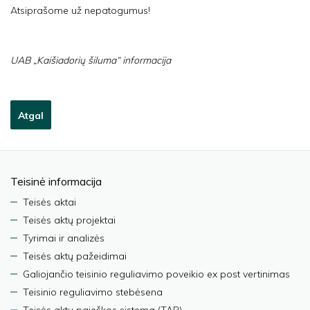
Atsiprašome už nepatogumus!
UAB „Kaišiadorių šiluma“ informacija
Atgal
Teisinė informacija
Teisės aktai
Teisės aktų projektai
Tyrimai ir analizės
Teisės aktų pažeidimai
Galiojančio teisinio reguliavimo poveikio ex post vertinimas
Teisinio reguliavimo stebėsena
Teisės aktų paieškos sistema (TAR)