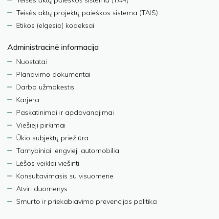
Teisės aktų projektų paieškos sistema (TAIS)
Etikos (elgesio) kodeksai
Administracinė informacija
Nuostatai
Planavimo dokumentai
Darbo užmokestis
Karjera
Paskatinimai ir apdovanojimai
Viešieji pirkimai
Ūkio subjektų priežiūra
Tarnybiniai lengvieji automobiliai
Lėšos veiklai viešinti
Konsultavimasis su visuomene
Atviri duomenys
Smurto ir priekabiavimo prevencijos politika