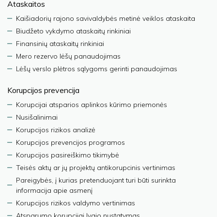
Ataskaitos
Kaišiadorių rajono savivaldybės metinė veiklos ataskaita
Biudžeto vykdymo ataskaitų rinkiniai
Finansinių ataskaitų rinkiniai
Mero rezervo lėšų panaudojimas
Lėšų verslo plėtros sąlygoms gerinti panaudojimas
Korupcijos prevencija
Korupcijai atsparios aplinkos kūrimo priemonės
Nusišalinimai
Korupcijos rizikos analizė
Korupcijos prevencijos programos
Korupcijos pasireiškimo tikimybė
Teisės aktų ar jų projektų antikorupcinis vertinimas
Pareigybės, į kurias pretenduojant turi būti surinkta
informacija apie asmenį
Korupcijos rizikos valdymo vertinimas
Atsparumo korupcijai lygio nustatymas