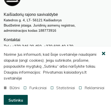
Kaišiadorių rajono savivaldybė
Katedros g. 4, LT- 56121 Kaišiadorys
Biudžetinė įstaiga. Juridinių asmenų registras,
administracijos kodas 188773916
Kontaktai
Tel.: +370 346 20 450, +370 609 40 170
El. paštas.:
meras@kaisiadorys.lt
Norime Jus informuoti, kad šioje svetainėje naudojami
dokumentai@kaisiadorys.lt
slapukai (angl. cookies). Jeigu sutinkate, prašome,
paspauskite mygtuką „Sutinku“ arba naršykite toliau.
Naujienų prenumerata
Daugiau informacijos: Privatumas kaisiadorys.lt
Užsisakyti
svetainėje
Būtini
Funkciniai
Statistiniai
Reklaminiai
© 2026 Kaišiadorių rajono savivaldybė
.
Sutinku