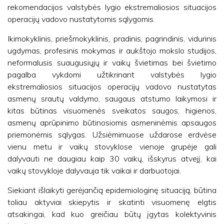
rekomendacijos valstybės lygio ekstremaliosios situacijos
operacijų vadovo nustatytomis sąlygomis.
Ikimokyklinis, priešmokyklinis, pradinis, pagrindinis, vidurinis
ugdymas, profesinis mokymas ir aukštojo mokslo studijos,
neformalusis suaugusiųjų ir vaikų švietimas bei švietimo
pagalba vykdomi užtikrinant valstybės lygio
ekstremaliosios situacijos operacijų vadovo nustatytas
asmenų srautų valdymo, saugaus atstumo laikymosi ir
kitas būtinas visuomenės sveikatos saugos, higienos,
asmenų aprūpinimo būtinosiomis asmeninėmis apsaugos
priemonėmis sąlygas. Užsiėmimuose uždarose erdvėse
vienu metu ir vaikų stovyklose vienoje grupėje gali
dalyvauti ne daugiau kaip 30 vaikų, išskyrus atvejį, kai
vaikų stovykloje dalyvauja tik vaikai ir darbuotojai.
Siekiant išlaikyti gerėjančią epidemiologinę situaciją, būtina
toliau aktyviai skiepytis ir skatinti visuomenę elgtis
atsakingai, kad kuo greičiau būtų įgytas kolektyvinis