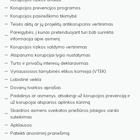
Korupcijos prevencijos programos
Korupcijos pasireiškimo tikimybė
Teisės aktų ar jų projektų antikorupcinis vertinimas
Pareigybės, į kurias pretenduojant turi būti surinkta
informacija apie asmenį
Korupcijos rizikos valdymo vertinimas
Atsparumo korupcijai lygio nustatymas
Turto ir privačių interesų deklaravimas
Vyriausiosios tarnybinės etikos komisija (VTEK)
Lobistinė veikla
Dovanų tvarkos aprašas
Padalinys ar asmenys, atsakingi už korupcijos prevenciją ir
už korupcijai atsparios aplinkos kūrimą
Skaidrios asmens sveikatos priežiūros įstaigos vardo
suteikimas
Apklausos
Pateikti anoniminį pranešimą