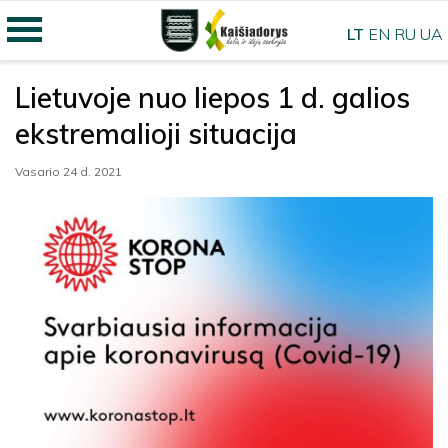
LT
EN
RU
UA
Lietuvoje nuo liepos 1 d. galios
ekstremalioji situacija
Vasario 24 d. 2021