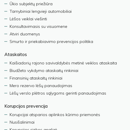
Ūkio subjektų priežiūra
Tarnybiniai lengvieji automobiliai
Lėšos veiklai viešinti
Konsultavimasis su visuomene
Atviri duomenys
Smurto ir priekabiavimo prevencijos politika
Ataskaitos
Kaišiadorių rajono savivaldybės metinė veiklos ataskaita
Biudžeto vykdymo ataskaitų rinkiniai
Finansinių ataskaitų rinkiniai
Mero rezervo lėšų panaudojimas
Lėšų verslo plėtros sąlygoms gerinti panaudojimas
Korupcijos prevencija
Korupcijai atsparios aplinkos kūrimo priemonės
Nusišalinimai
Korupcijos rizikos analizė