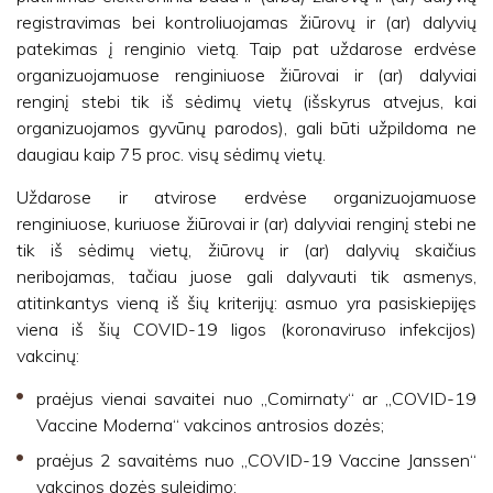
registravimas bei kontroliuojamas žiūrovų ir (ar) dalyvių
patekimas į renginio vietą. Taip pat uždarose erdvėse
organizuojamuose renginiuose žiūrovai ir (ar) dalyviai
renginį stebi tik iš sėdimų vietų (išskyrus atvejus, kai
organizuojamos gyvūnų parodos), gali būti užpildoma ne
daugiau kaip 75 proc. visų sėdimų vietų.
Uždarose ir atvirose erdvėse organizuojamuose
renginiuose, kuriuose žiūrovai ir (ar) dalyviai renginį stebi ne
tik iš sėdimų vietų, žiūrovų ir (ar) dalyvių skaičius
neribojamas, tačiau juose gali dalyvauti tik asmenys,
atitinkantys vieną iš šių kriterijų: asmuo yra pasiskiepijęs
viena iš šių COVID-19 ligos (koronaviruso infekcijos)
vakcinų:
praėjus vienai savaitei nuo „Comirnaty“ ar „COVID-19
Vaccine Moderna“ vakcinos antrosios dozės;
praėjus 2 savaitėms nuo „COVID-19 Vaccine Janssen“
vakcinos dozės suleidimo;