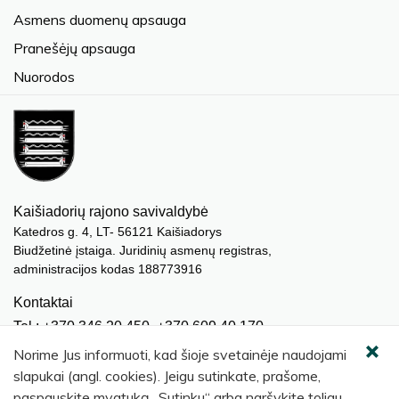
Asmens duomenų apsauga
Pranešėjų apsauga
Nuorodos
Kaišiadorių rajono savivaldybė
Katedros g. 4, LT- 56121 Kaišiadorys
Biudžetinė įstaiga. Juridinių asmenų registras,
administracijos kodas 188773916
Kontaktai
Tel.: +370 346 20 450, +370 609 40 170
El. paštas.:
meras@kaisiadorys.lt
Norime Jus informuoti, kad šioje svetainėje naudojami
dokumentai@kaisiadorys.lt
slapukai (angl. cookies). Jeigu sutinkate, prašome,
paspauskite mygtuką „Sutinku“ arba naršykite toliau.