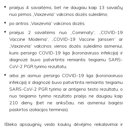
praėjus 4 savaitėms, bet ne daugiau kaip 13 savaičių
nuo pirmos „Vaxzevria“ vakcinos dozės suleidimo;
po antros „Vaxzevria“ vakcinos dozės;
praėjus 2 savaitėms nuo „Comirnaty“, „COVID-19
Vaccine Moderna“, „COVID-19 Vaccine Janssen“ ar
„Vaxzevria“ vakcinos vienos dozės suleidimo asmeniui,
kuris persirgo COVID-19 liga (koronaviruso infekcija) ir
diagnozė buvo patvirtinta remiantis teigiamu SARS-
CoV-2 PGR tyrimo rezultatu;
arba jei asmuo persirgo COVID-19 liga (koronaviruso
infekcija) ir diagnozė buvo patvirtinta remiantis teigiamu
SARS-CoV-2 PGR tyrimo ar antigeno testo rezultatu, o
nuo teigiamo tyrimo rezultato praėjo ne daugiau kaip
210 dienų (bet ne anksčiau, nei asmeniui baigėsi
paskirtos izoliacijos terminas).
Išlieka apsauginių veido kaukių dėvėjimo reikalavimai ir