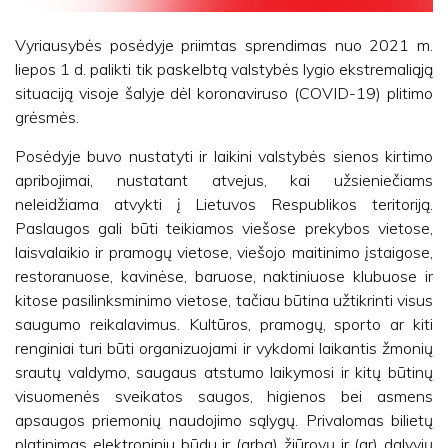
Vyriausybės posėdyje priimtas sprendimas nuo 2021 m.
liepos 1 d. palikti tik paskelbtą valstybės lygio ekstremaliąją
situaciją visoje šalyje dėl koronaviruso (COVID-19) plitimo
grėsmės.
Posėdyje buvo nustatyti ir laikini valstybės sienos kirtimo
apribojimai, nustatant atvejus, kai užsieniečiams
neleidžiama atvykti į Lietuvos Respublikos teritoriją.
Paslaugos gali būti teikiamos viešose prekybos vietose,
laisvalaikio ir pramogų vietose, viešojo maitinimo įstaigose,
restoranuose, kavinėse, baruose, naktiniuose klubuose ir
kitose pasilinksminimo vietose, tačiau būtina užtikrinti visus
saugumo reikalavimus. Kultūros, pramogų, sporto ar kiti
renginiai turi būti organizuojami ir vykdomi laikantis žmonių
srautų valdymo, saugaus atstumo laikymosi ir kitų būtinų
visuomenės sveikatos saugos, higienos bei asmens
apsaugos priemonių naudojimo sąlygų. Privalomas bilietų
platinimas elektroniniu būdu ir (arba) žiūrovų ir (ar) dalyvių