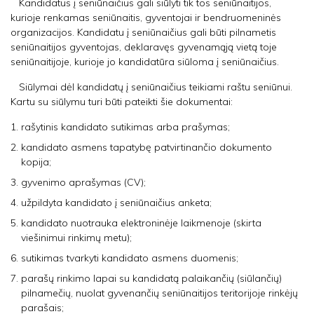
Kandidatus į seniūnaičius gali siūlyti tik tos seniūnaitijos,
kurioje renkamas seniūnaitis, gyventojai ir bendruomeninės
organizacijos. Kandidatu į seniūnaičius gali būti pilnametis
seniūnaitijos gyventojas, deklaravęs gyvenamąją vietą toje
seniūnaitijoje, kurioje jo kandidatūra siūloma į seniūnaičius.
Siūlymai dėl kandidatų į seniūnaičius teikiami raštu seniūnui.
Kartu su siūlymu turi būti pateikti šie dokumentai:
rašytinis kandidato sutikimas arba prašymas;
kandidato asmens tapatybę patvirtinančio dokumento
kopija;
gyvenimo aprašymas (CV);
užpildyta kandidato į seniūnaičius anketa;
kandidato nuotrauka elektroninėje laikmenoje (skirta
viešinimui rinkimų metu);
sutikimas tvarkyti kandidato asmens duomenis;
parašų rinkimo lapai su kandidatą palaikančių (siūlančių)
pilnamečių, nuolat gyvenančių seniūnaitijos teritorijoje rinkėjų
parašais;