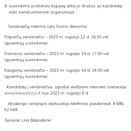
susirinkimo protokolo kopijaą arba jo išrašas, jei kandidatą
siūlo bendruomeninė organizacija.
Seniūnaičių rinkimai vyks šiomis dienomis:
Paparčių seniūnaičio – 2023 m. rugsėjo 12 d. 16.30 val.
(gyventojų susirinkime);
Dainavos seniūnaičio – 2023 m. rugsėjo 14 d. 17.00 val.
(gyventojų susirinkime);
Kaugonių seniūnaičio – 2023 m. rugsėjo 14 d. 14.00 val.
(gyventojų susirinkime);
Kandidatų į seniūnaičius sąrašai skelbiami interneto svetainėje
www.kaisiadorys.lt
nuo 2023 m. rugsėjo 6 d.
Atsakingo seniūnijos darbuotojo telefonas pasiteirauti: 8 686
52 549.
Seniūnė Lina Balandienė