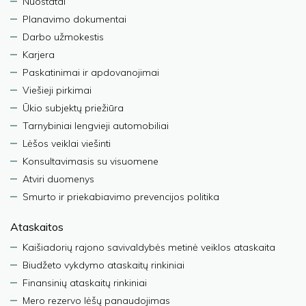
Nuostatai
Planavimo dokumentai
Darbo užmokestis
Karjera
Paskatinimai ir apdovanojimai
Viešieji pirkimai
Ūkio subjektų priežiūra
Tarnybiniai lengvieji automobiliai
Lėšos veiklai viešinti
Konsultavimasis su visuomene
Atviri duomenys
Smurto ir priekabiavimo prevencijos politika
Ataskaitos
Kaišiadorių rajono savivaldybės metinė veiklos ataskaita
Biudžeto vykdymo ataskaitų rinkiniai
Finansinių ataskaitų rinkiniai
Mero rezervo lėšų panaudojimas