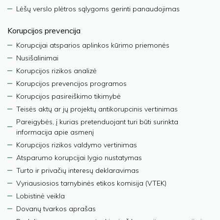
Lėšų verslo plėtros sąlygoms gerinti panaudojimas
Korupcijos prevencija
Korupcijai atsparios aplinkos kūrimo priemonės
Nusišalinimai
Korupcijos rizikos analizė
Korupcijos prevencijos programos
Korupcijos pasireiškimo tikimybė
Teisės aktų ar jų projektų antikorupcinis vertinimas
Pareigybės, į kurias pretenduojant turi būti surinkta
informacija apie asmenį
Korupcijos rizikos valdymo vertinimas
Atsparumo korupcijai lygio nustatymas
Turto ir privačių interesų deklaravimas
Vyriausiosios tarnybinės etikos komisija (VTEK)
Lobistinė veikla
Dovanų tvarkos aprašas