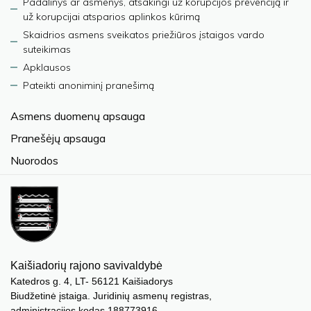
Padalinys ar asmenys, atsakingi už korupcijos prevenciją ir
už korupcijai atsparios aplinkos kūrimą
Skaidrios asmens sveikatos priežiūros įstaigos vardo
suteikimas
Apklausos
Pateikti anoniminį pranešimą
Asmens duomenų apsauga
Pranešėjų apsauga
Nuorodos
Kaišiadorių rajono savivaldybė
Katedros g. 4, LT- 56121 Kaišiadorys
Biudžetinė įstaiga. Juridinių asmenų registras,
administracijos kodas 188773916