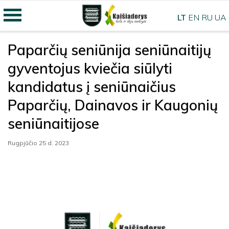
LT
EN
RU
UA
Paparčių seniūnija seniūnaitijų
gyventojus kviečia siūlyti
kandidatus į seniūnaičius
Paparčių, Dainavos ir Kaugonių
seniūnaitijose
Rugpjūčio 25 d. 2023