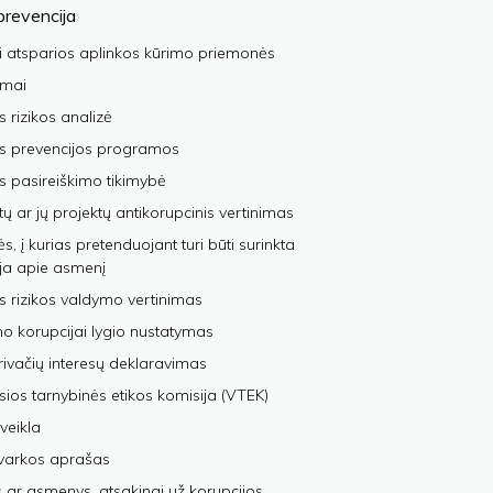
prevencija
i atsparios aplinkos kūrimo priemonės
imai
s rizikos analizė
os prevencijos programos
s pasireiškimo tikimybė
tų ar jų projektų antikorupcinis vertinimas
, į kurias pretenduojant turi būti surinkta
ja apie asmenį
s rizikos valdymo vertinimas
 korupcijai lygio nustatymas
privačių interesų deklaravimas
sios tarnybinės etikos komisija (VTEK)
veikla
varkos aprašas
 ar asmenys, atsakingi už korupcijos