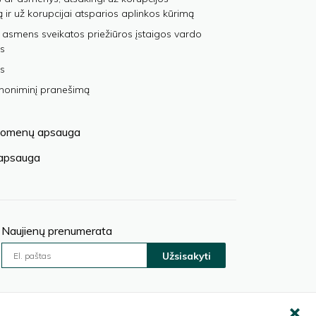
ą ir už korupcijai atsparios aplinkos kūrimą
 asmens sveikatos priežiūros įstaigos vardo
s
s
anoniminį pranešimą
omenų apsauga
 apsauga
Naujienų prenumerata
Užsisakyti