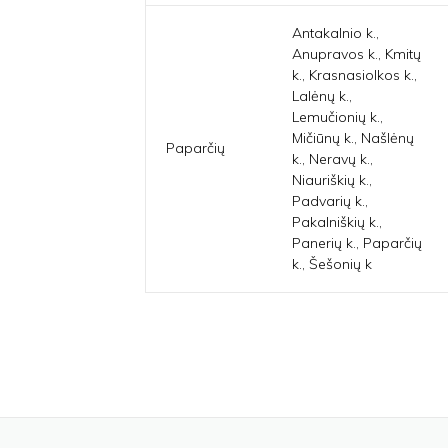
Antakalnio k.,
Anupravos k., Kmitų
k., Krasnasiolkos k.,
Lalėnų k.,
Lemučionių k.,
Mičiūnų k., Našlėnų
Paparčių
k., Neravų k.,
Niauriškių k.,
Padvarių k.,
Pakalniškių k.,
Panerių k., Paparčių
k., Šešonių k