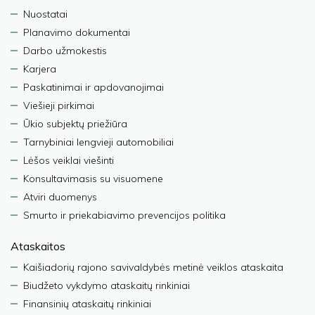
Nuostatai
Planavimo dokumentai
Darbo užmokestis
Karjera
Paskatinimai ir apdovanojimai
Viešieji pirkimai
Ūkio subjektų priežiūra
Tarnybiniai lengvieji automobiliai
Lėšos veiklai viešinti
Konsultavimasis su visuomene
Atviri duomenys
Smurto ir priekabiavimo prevencijos politika
Ataskaitos
Kaišiadorių rajono savivaldybės metinė veiklos ataskaita
Biudžeto vykdymo ataskaitų rinkiniai
Finansinių ataskaitų rinkiniai