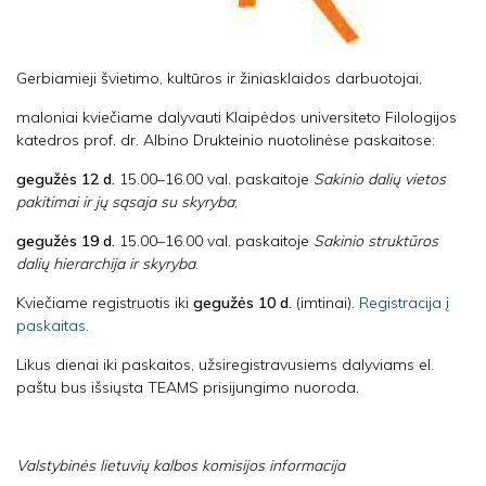
Gerbiamieji švietimo, kultūros ir žiniasklaidos darbuotojai,
maloniai kviečiame dalyvauti Klaipėdos universiteto Filologijos
katedros prof. dr. Albino Drukteinio nuotolinėse paskaitose:
gegužės 12 d.
15.00–16.00 val. paskaitoje
Sakinio dalių vietos
pakitimai ir jų sąsaja su skyryba
;
gegužės 19 d.
15.00–16.00 val. paskaitoje
Sakinio struktūros
dalių hierarchija ir skyryba
.
Kviečiame registruotis iki
gegužės 10 d.
(imtinai).
Registracija į
paskaitas.
Likus dienai iki paskaitos, užsiregistravusiems dalyviams el.
paštu bus išsiųsta TEAMS prisijungimo nuoroda.
Valstybinės lietuvių kalbos komisijos informacija