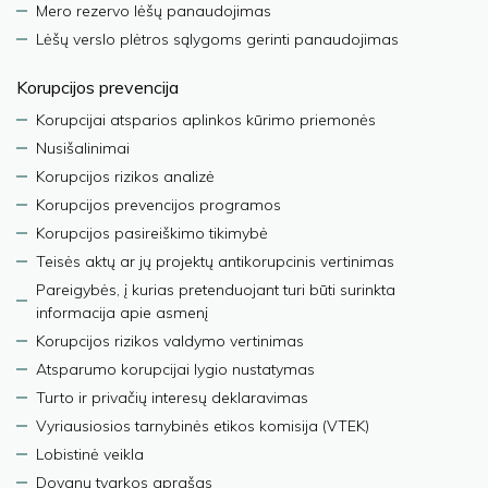
Mero rezervo lėšų panaudojimas
Lėšų verslo plėtros sąlygoms gerinti panaudojimas
Korupcijos prevencija
Korupcijai atsparios aplinkos kūrimo priemonės
Nusišalinimai
Korupcijos rizikos analizė
Korupcijos prevencijos programos
Korupcijos pasireiškimo tikimybė
Teisės aktų ar jų projektų antikorupcinis vertinimas
Pareigybės, į kurias pretenduojant turi būti surinkta
informacija apie asmenį
Korupcijos rizikos valdymo vertinimas
Atsparumo korupcijai lygio nustatymas
Turto ir privačių interesų deklaravimas
Vyriausiosios tarnybinės etikos komisija (VTEK)
Lobistinė veikla
Dovanų tvarkos aprašas