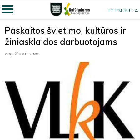
LT
EN
RU
UA
Paskaitos švietimo, kultūros ir
žiniasklaidos darbuotojams
Gegužės 6 d. 2026