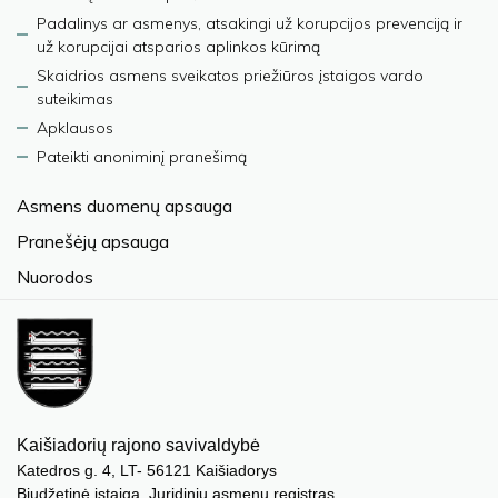
Padalinys ar asmenys, atsakingi už korupcijos prevenciją ir
už korupcijai atsparios aplinkos kūrimą
Skaidrios asmens sveikatos priežiūros įstaigos vardo
suteikimas
Apklausos
Pateikti anoniminį pranešimą
Asmens duomenų apsauga
Pranešėjų apsauga
Nuorodos
Kaišiadorių rajono savivaldybė
Katedros g. 4, LT- 56121 Kaišiadorys
Biudžetinė įstaiga. Juridinių asmenų registras,