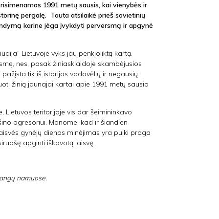
“ prisimenamas 1991 metų sausis, kai vienybės ir
istorinę pergalę. Tauta atsilaikė prieš sovietinių
bandymą karine jėga įvykdyti perversmą ir apgynė
iudija“ Lietuvoje vyks jau penkioliktą kartą.
smę, nes, pasak žiniasklaidoje skambėjusios
pažįsta tik iš istorijos vadovėlių ir negausių
oti žinią jaunajai kartai apie 1991 metų sausio
Lietuvos teritorijoje vis dar šeimininkavo
šino agresoriui. Manome, kad ir šiandien
s Laisvės gynėjų dienos minėjimas yra puiki proga
iruošę apginti iškovotą laisvę.
langų namuose.