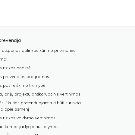
prevencija
i atsparios aplinkos kūrimo priemonės
imai
s rizikos analizė
os prevencijos programos
s pasireiškimo tikimybė
tų ar jų projektų antikorupcinis vertinimas
, į kurias pretenduojant turi būti surinkta
ja apie asmenį
s rizikos valdymo vertinimas
 korupcijai lygio nustatymas