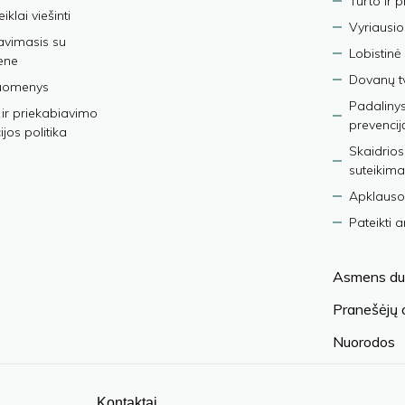
Turto ir 
iklai viešinti
Vyriausio
avimasis su
Lobistinė 
ene
Dovanų t
duomenys
Padalinys
ir priekabiavimo
prevencij
jos politika
Skaidrios
suteikima
Apklauso
Pateikti 
Asmens du
Pranešėjų
Nuorodos
Kontaktai