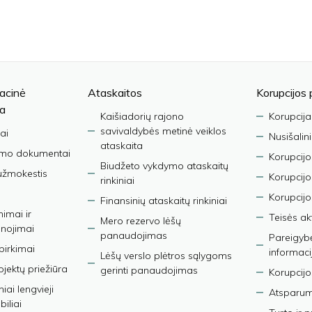
acinė
Ataskaitos
Korupcijos 
ja
Kaišiadorių rajono
Korupcija
savivaldybės metinė veiklos
ai
Nusišalin
ataskaita
imo dokumentai
Korupcijo
Biudžeto vykdymo ataskaitų
užmokestis
Korupcij
rinkiniai
Korupcijo
Finansinių ataskaitų rinkiniai
nimai ir
Teisės ak
Mero rezervo lėšų
nojimai
panaudojimas
Pareigybės
 pirkimai
informaci
Lėšų verslo plėtros sąlygoms
bjektų priežiūra
gerinti panaudojimas
Korupcijo
iai lengvieji
Atsparumo
iliai