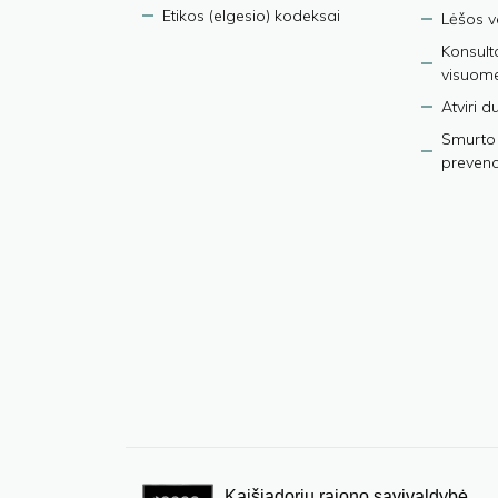
Etikos (elgesio) kodeksai
Lėšos ve
Konsult
visuom
Atviri 
Smurto 
prevenci
Kaišiadorių rajono savivaldybė