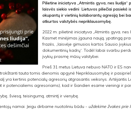
Pilietine iniciatyva „Atmintis gyva, nes liudija
laisvės siekio vedini Lietuvos piliečiai pasiekė 
okupantų ir vietinių kolaborantų agresiją bei 
atkurtos valstybės nepriklausomybę.
2022 m. pilietinė iniciatyva „Atmintis gyva, nes l
Kasmet minėjimas įgauna naują, ypatingą pra
frazės, „laisvėje gimusios kartos Sausio įvykius 
dokumentinių kadrų“. Todėl labai svarbu perdu
įvykių prasmę mūsų valstybei.
Prieš 31 metus Lietuva nebuvo NATO ir ES nare, 
 trokštanti tauta tomis dienomis apgynė Nepriklausomybę ir pasiprie
 šalį yra kertinis potencialų agresorių atgrasantis veiksnys. Artėjanti
pat ir potencialiems agresoriams), kad ir šiandien esame vieningi ir pas
ybę, šviesą, teisingumą, atmintį ir vienybę.
yventojų namai. Jeigu dirbame nuotoliniu būdu -
uždekime žvakes prie 