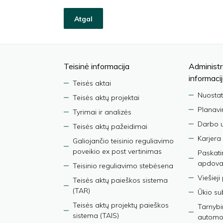
Atgal
Teisinė informacija
Administr
informaci
Teisės aktai
Nuostat
Teisės aktų projektai
Planav
Tyrimai ir analizės
Darbo 
Teisės aktų pažeidimai
Karjera
Galiojančio teisinio reguliavimo
poveikio ex post vertinimas
Paskati
apdova
Teisinio reguliavimo stebėsena
Viešieji
Teisės aktų paieškos sistema
(TAR)
Ūkio su
Teisės aktų projektų paieškos
Tarnybin
sistema (TAIS)
automob