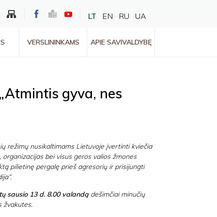
LT
EN
RU
UA
MS
VERSLININKAMS
APIE SAVIVALDYBĘ
 „Atmintis gyva, nes
ių režimų nusikaltimams Lietuvoje įvertinti kviečia
s, organizacijas bei visus geros valios žmones
ą pilietinę pergalę prieš agresorių ir prisijungti
ija“.
ų sausio 13 d. 8.00 valandą
dešimčiai minučių
s žvakutes.