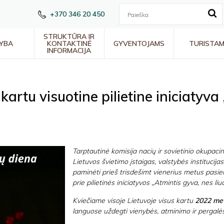
+370 346 20 450
STRUKTŪRA IR
YBA
KONTAKTINĖ
GYVENTOJAMS
TURISTA
INFORMACIJA
artu visuotine pilietine iniciatyva
Tarptautinė komisija nacių ir sovietinio okupacin
Lietuvos švietimo įstaigas, valstybės institucija
paminėti prieš trisdešimt vienerius metus pasiekt
prie pilietinės iniciatyvos „Atmintis gyva, nes liud
Kviečiame visoje Lietuvoje visus kartu
2022 met
languose uždegti vienybės, atminimo ir pergalė