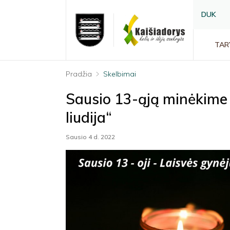
DUK
TAR
Pradžia
Skelbimai
Sausio 13-ąją minėkime k
liudija“
Sausio 4 d. 2022