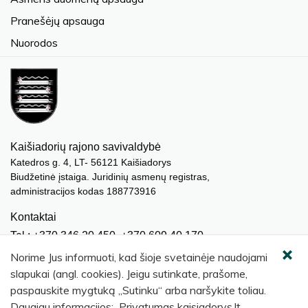
Pranešėjų apsauga
Nuorodos
Kaišiadorių rajono savivaldybė
Katedros g. 4, LT- 56121 Kaišiadorys
Biudžetinė įstaiga. Juridinių asmenų registras,
administracijos kodas 188773916
Kontaktai
Tel.: +370 346 20 450, +370 609 40 170
El. paštas.:
meras@kaisiadorys.lt
Norime Jus informuoti, kad šioje svetainėje naudojami
dokumentai@kaisiadorys.lt
slapukai (angl. cookies). Jeigu sutinkate, prašome,
paspauskite mygtuką „Sutinku“ arba naršykite toliau.
Naujienų prenumerata
Daugiau informacijos: Privatumas kaisiadorys.lt