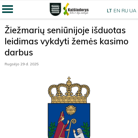
LT
EN
RU
UA
Žiežmarių seniūnijoje išduotas
leidimas vykdyti žemės kasimo
darbus
Rugsėjo 29 d. 2025