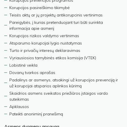
Korupcijos prevencijos programos
Korupcijos pasireiškimo tikimybė
Teisės aktų ar jų projektų antikorupcinis vertinimas
Pareigybės, į kurias pretenduojant turi būti surinkta
informacija apie asmenį
Korupcijos rizikos valdymo vertinimas
Atsparumo korupcijai lygio nustatymas
Turto ir privačių interesų deklaravimas
Vyriausiosios tarnybinės etikos komisija (VTEK)
Lobistinė veikla
Dovanų tvarkos aprašas
Padalinys ar asmenys, atsakingi už korupcijos prevenciją ir
už korupcijai atsparios aplinkos kūrimą
Skaidrios asmens sveikatos priežiūros įstaigos vardo
suteikimas
Apklausos
Pateikti anoniminį pranešimą
Asmens duomenų apsauga