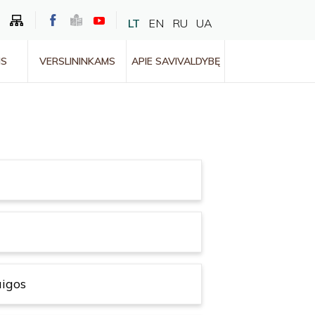
LT
EN
RU
UA
MS
VERSLININKAMS
APIE SAVIVALDYBĘ
aigos