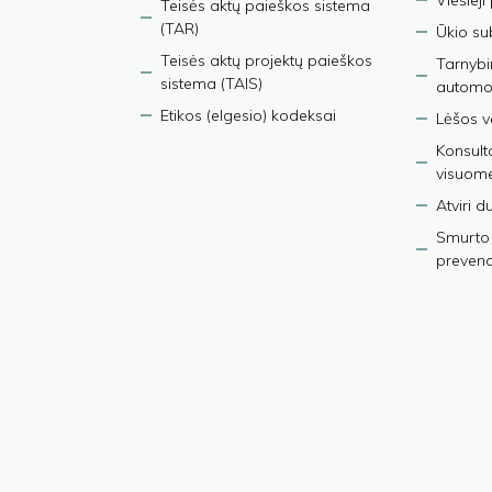
Viešieji
Teisės aktų paieškos sistema
(TAR)
Ūkio su
Teisės aktų projektų paieškos
Tarnybin
sistema (TAIS)
automob
Etikos (elgesio) kodeksai
Lėšos ve
Konsult
visuom
Atviri 
Smurto 
prevenci