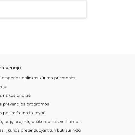
prevencija
i atsparios aplinkos kūrimo priemonės
imai
s rizikos analizė
os prevencijos programos
s pasireiškimo tikimybė
tų ar jų projektų antikorupcinis vertinimas
, į kurias pretenduojant turi būti surinkta