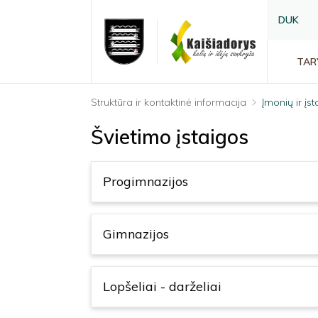
DUK
TAR
Struktūra ir kontaktinė informacija
Įmonių ir įs
Švietimo įstaigos
Progimnazijos
Gimnazijos
Lopšeliai - darželiai