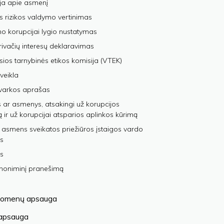
ja apie asmenį
s rizikos valdymo vertinimas
 korupcijai lygio nustatymas
privačių interesų deklaravimas
sios tarnybinės etikos komisija (VTEK)
veikla
varkos aprašas
 ar asmenys, atsakingi už korupcijos
ą ir už korupcijai atsparios aplinkos kūrimą
 asmens sveikatos priežiūros įstaigos vardo
s
s
anoniminį pranešimą
omenų apsauga
 apsauga