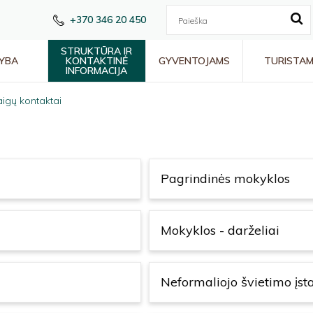
+370 346 20 450
STRUKTŪRA IR
YBA
KONTAKTINĖ
GYVENTOJAMS
TURISTA
INFORMACIJA
taigų kontaktai
Pagrindinės mokyklos
Mokyklos - darželiai
Neformaliojo švietimo įst