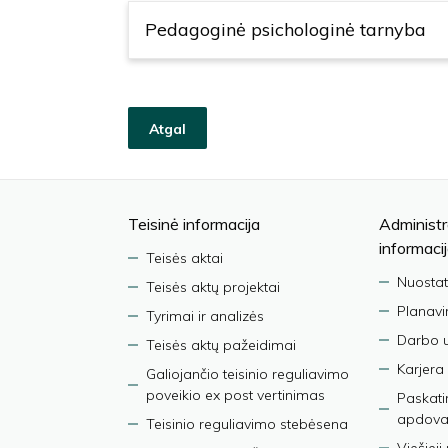
Pedagoginė psichologinė tarnyba
Atgal
Teisinė informacija
Administr
informaci
Teisės aktai
Nuostat
Teisės aktų projektai
Planav
Tyrimai ir analizės
Darbo 
Teisės aktų pažeidimai
Karjera
Galiojančio teisinio reguliavimo
poveikio ex post vertinimas
Paskati
apdova
Teisinio reguliavimo stebėsena