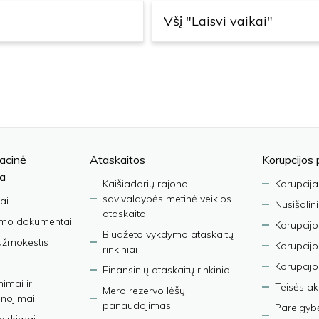
Všį "Laisvi vaikai"
acinė
Ataskaitos
Korupcijos 
ja
Kaišiadorių rajono
Korupcija
savivaldybės metinė veiklos
ai
Nusišalin
ataskaita
imo dokumentai
Korupcijo
Biudžeto vykdymo ataskaitų
užmokestis
Korupcij
rinkiniai
Korupcijo
Finansinių ataskaitų rinkiniai
nimai ir
Teisės ak
Mero rezervo lėšų
nojimai
panaudojimas
Pareigybės