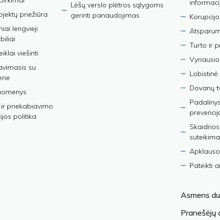
 pirkimai
informaci
Lėšų verslo plėtros sąlygoms
bjektų priežiūra
gerinti panaudojimas
Korupcijo
iai lengvieji
Atsparumo
iliai
Turto ir 
iklai viešinti
Vyriausio
avimasis su
Lobistinė 
ene
Dovanų t
duomenys
Padalinys
ir priekabiavimo
prevencij
jos politika
Skaidrios
suteikima
Apklauso
Pateikti 
Asmens du
Pranešėjų