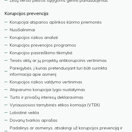
Lėšų verslo plėtros sąlygoms gerinti panaudojimas
Korupcijos prevencija
Korupcijai atsparios aplinkos kūrimo priemonės
Nusišalinimai
Korupcijos rizikos analizė
Korupcijos prevencijos programos
Korupcijos pasireiškimo tikimybė
Teisės aktų ar jų projektų antikorupcinis vertinimas
Pareigybės, į kurias pretenduojant turi būti surinkta
informacija apie asmenį
Korupcijos rizikos valdymo vertinimas
Atsparumo korupcijai lygio nustatymas
Turto ir privačių interesų deklaravimas
Vyriausiosios tarnybinės etikos komisija (VTEK)
Lobistinė veikla
Dovanų tvarkos aprašas
Padalinys ar asmenys, atsakingi už korupcijos prevenciją ir