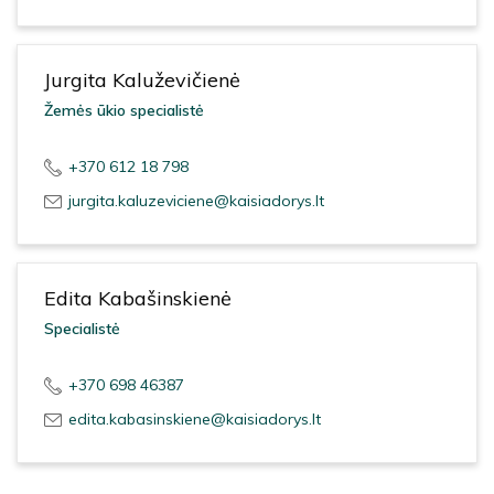
Jurgita Kaluževičienė
Žemės ūkio specialistė
+370 612 18 798
jurgita.kaluzeviciene@kaisiadorys.lt
Edita Kabašinskienė
Specialistė
+370 698 46387
edita.kabasinskiene@kaisiadorys.lt