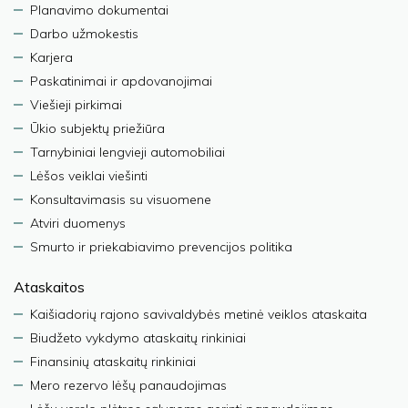
Planavimo dokumentai
Darbo užmokestis
Karjera
Paskatinimai ir apdovanojimai
Viešieji pirkimai
Ūkio subjektų priežiūra
Tarnybiniai lengvieji automobiliai
Lėšos veiklai viešinti
Konsultavimasis su visuomene
Atviri duomenys
Smurto ir priekabiavimo prevencijos politika
Ataskaitos
Kaišiadorių rajono savivaldybės metinė veiklos ataskaita
Biudžeto vykdymo ataskaitų rinkiniai
Finansinių ataskaitų rinkiniai
Mero rezervo lėšų panaudojimas