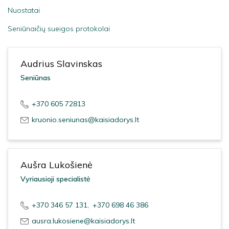
Nuostatai
Seniūnaičių sueigos protokolai
Audrius Slavinskas
Seniūnas
+370 605 72813
kruonio.seniunas@kaisiadorys.lt
Aušra Lukošienė
Vyriausioji specialistė
+370 346 57 131
,
+370 698 46 386
ausra.lukosiene@kaisiadorys.lt