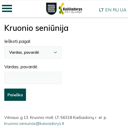
LT
EN
RU
UA
Kruonio seniūnija
Ieškoti pagal:
Vardas, pavardė
Vardas, pavardė
Paieška
Vilniaus g.13, Kruonio mstl. LT-56318 Kaišiadorių r. el. p.
kruonio.seniunas@kaisiadorys.lt