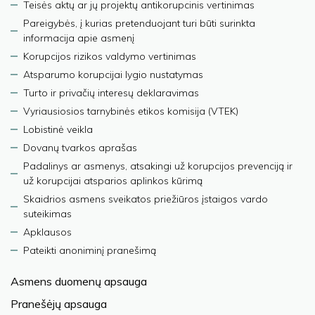
Teisės aktų ar jų projektų antikorupcinis vertinimas
Pareigybės, į kurias pretenduojant turi būti surinkta
informacija apie asmenį
Korupcijos rizikos valdymo vertinimas
Atsparumo korupcijai lygio nustatymas
Turto ir privačių interesų deklaravimas
Vyriausiosios tarnybinės etikos komisija (VTEK)
Lobistinė veikla
Dovanų tvarkos aprašas
Padalinys ar asmenys, atsakingi už korupcijos prevenciją ir
už korupcijai atsparios aplinkos kūrimą
Skaidrios asmens sveikatos priežiūros įstaigos vardo
suteikimas
Apklausos
Pateikti anoniminį pranešimą
Asmens duomenų apsauga
Pranešėjų apsauga