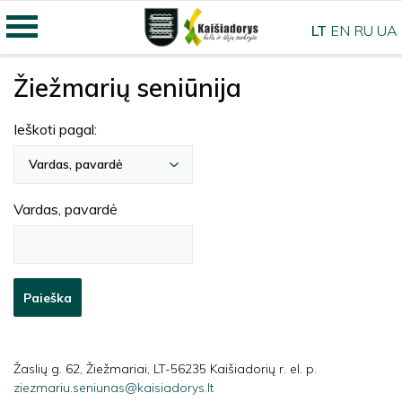
LT
EN
RU
UA
Žiežmarių seniūnija
Ieškoti pagal:
Vardas, pavardė
Vardas, pavardė
Paieška
Žaslių g. 62, Žiežmariai, LT-56235 Kaišiadorių r. el. p.
ziezmariu.seniunas@kaisiadorys.lt