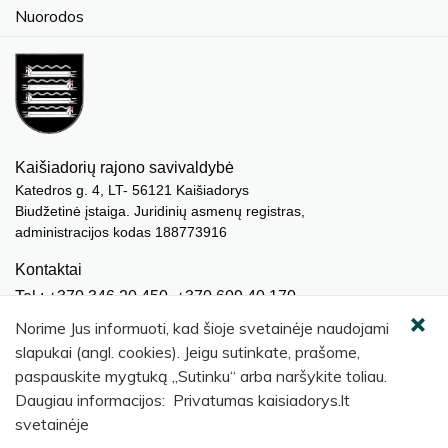
Nuorodos
Kaišiadorių rajono savivaldybė
Katedros g. 4, LT- 56121 Kaišiadorys
Biudžetinė įstaiga. Juridinių asmenų registras,
administracijos kodas 188773916
Kontaktai
Tel.: +370 346 20 450, +370 609 40 170
El. paštas.:
meras@kaisiadorys.lt
Norime Jus informuoti, kad šioje svetainėje naudojami
dokumentai@kaisiadorys.lt
slapukai (angl. cookies). Jeigu sutinkate, prašome,
paspauskite mygtuką „Sutinku“ arba naršykite toliau.
Naujienų prenumerata
Daugiau informacijos: Privatumas kaisiadorys.lt
Užsisakyti
svetainėje