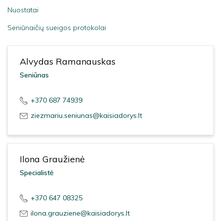
Nuostatai
Seniūnaičių sueigos protokolai
Alvydas Ramanauskas
Seniūnas
+370 687 74939
ziezmariu.seniunas@kaisiadorys.lt
Ilona Graužienė
Specialistė
+370 647 08325
ilona.grauziene@kaisiadorys.lt