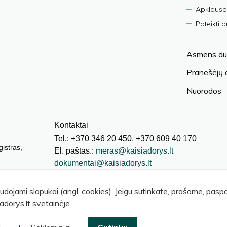
Apklauso
Pateikti 
Asmens du
Pranešėjų
Nuorodos
Kontaktai
Tel.: +370 346 20 450, +370 609 40 170
gistras,
El. paštas.:
meras@kaisiadorys.lt
dokumentai@kaisiadorys.lt
audojami slapukai (angl. cookies). Jeigu sutinkate, prašome, pas
adorys.lt svetainėje
© 2026 Kaišiadorių rajono savivaldybė
.