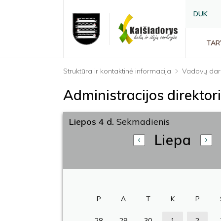
DUK
TAR
Struktūra ir kontaktinė informacija
Vadovų dar
Administracijos direkto
Liepos 4 d.
Sekmadienis
Liepa
P
A
T
K
P
28
29
30
1
2