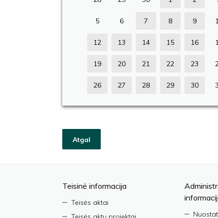
5
6
7
8
9
12
13
14
15
16
19
20
21
22
23
26
27
28
29
30
Atgal
Teisinė informacija
Administr
informaci
Teisės aktai
Nuostat
Teisės aktų projektai