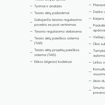
Planav
Tyrimai ir analizės
Darbo 
Teisės aktų pažeidimai
Karjera
Galiojančio teisinio reguliavimo
poveikio ex post vertinimas
Paskati
apdova
Teisinio reguliavimo stebėsena
Viešieji
Teisės aktų paieškos sistema
(TAR)
Ūkio su
Teisės aktų projektų paieškos
Tarnybin
sistema (TAIS)
automob
Etikos (elgesio) kodeksai
Lėšos ve
Konsult
visuom
Atviri 
Smurto 
prevenci