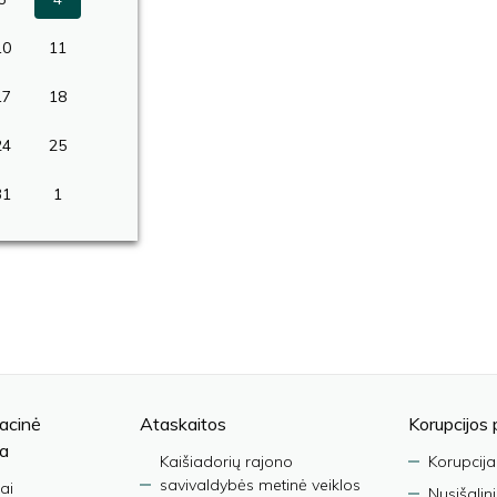
10
11
17
18
24
25
31
1
acinė
Ataskaitos
Korupcijos 
ja
Kaišiadorių rajono
Korupcija
savivaldybės metinė veiklos
ai
Nusišalin