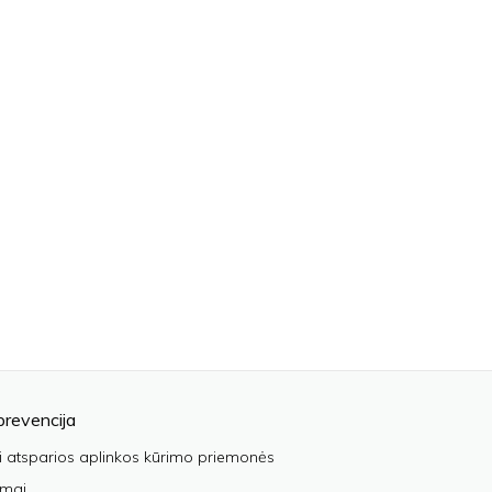
prevencija
i atsparios aplinkos kūrimo priemonės
imai