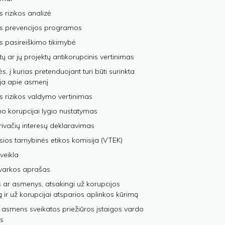
s rizikos analizė
os prevencijos programos
s pasireiškimo tikimybė
tų ar jų projektų antikorupcinis vertinimas
, į kurias pretenduojant turi būti surinkta
ja apie asmenį
s rizikos valdymo vertinimas
 korupcijai lygio nustatymas
privačių interesų deklaravimas
sios tarnybinės etikos komisija (VTEK)
veikla
varkos aprašas
 ar asmenys, atsakingi už korupcijos
ą ir už korupcijai atsparios aplinkos kūrimą
 asmens sveikatos priežiūros įstaigos vardo
s