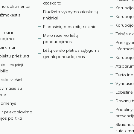
ataskaita
imo dokumentai
Korupcijo
Biudžeto vykdymo ataskaitų
užmokestis
Korupcij
rinkiniai
Korupcijo
Finansinių ataskaitų rinkiniai
nimai ir
Teisės ak
Mero rezervo lėšų
nojimai
panaudojimas
Pareigybės
 pirkimai
informaci
Lėšų verslo plėtros sąlygoms
bjektų priežiūra
gerinti panaudojimas
Korupcijo
iai lengvieji
Atsparumo
iliai
Turto ir 
iklai viešinti
Vyriausio
avimasis su
Lobistinė 
ene
Dovanų t
duomenys
Padalinys
ir priekabiavimo
prevencij
jos politika
Skaidrios
suteikima