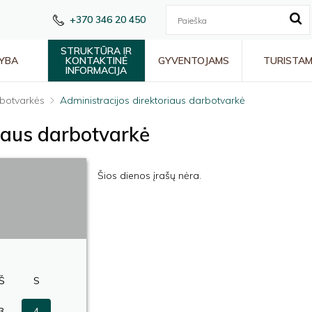
+370 346 20 450
STRUKTŪRA IR
YBA
KONTAKTINĖ
GYVENTOJAMS
TURISTA
INFORMACIJA
botvarkės
Administracijos direktoriaus darbotvarkė
riaus darbotvarkė
Šios dienos įrašų nėra.
Š
S
3
4