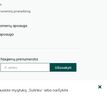
s
anoniminį pranešimą
omenų apsauga
 apsauga
Naujienų prenumerata
Užsisakyti
pauskite mygtuką „Sutinku“ arba naršykite