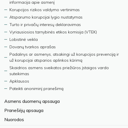
informacija apie asmenį
Korupcijos rizikos valdymo vertinimas
Atsparumo korupcijai lygio nustatymas
Turto ir privačių interesų deklaravimas
Vyriausiosios tarnybinės etikos komisija (VTEK)
Lobistinė veikla
Dovanų tvarkos aprašas
Padalinys ar asmenys, atsakingi už korupcijos prevenciją ir
už korupcijai atsparios aplinkos kūrimą
Skaidrios asmens sveikatos priežiūros įstaigos vardo
suteikimas
Apklausos
Pateikti anoniminį pranešimą
Asmens duomenų apsauga
Pranešėjų apsauga
Nuorodos