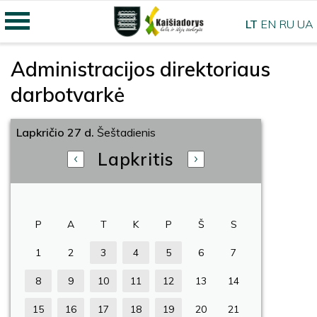
LT
EN
RU
UA
Administracijos direktoriaus
darbotvarkė
Lapkričio 27 d.
Šeštadienis
Lapkritis
P
A
T
K
P
Š
S
1
2
3
4
5
6
7
8
9
10
11
12
13
14
15
16
17
18
19
20
21