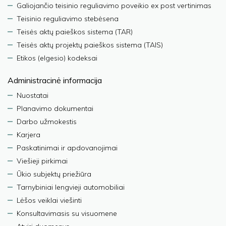
Galiojančio teisinio reguliavimo poveikio ex post vertinimas
Teisinio reguliavimo stebėsena
Teisės aktų paieškos sistema (TAR)
Teisės aktų projektų paieškos sistema (TAIS)
Etikos (elgesio) kodeksai
Administracinė informacija
Nuostatai
Planavimo dokumentai
Darbo užmokestis
Karjera
Paskatinimai ir apdovanojimai
Viešieji pirkimai
Ūkio subjektų priežiūra
Tarnybiniai lengvieji automobiliai
Lėšos veiklai viešinti
Konsultavimasis su visuomene