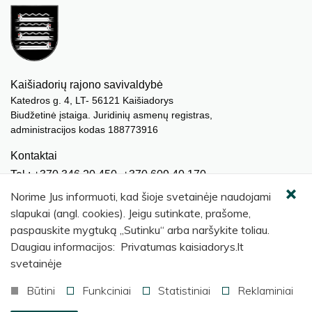
Kaišiadorių rajono savivaldybė
Katedros g. 4, LT- 56121 Kaišiadorys
Biudžetinė įstaiga. Juridinių asmenų registras,
administracijos kodas 188773916
Kontaktai
Tel.: +370 346 20 450, +370 609 40 170
El. paštas.:
meras@kaisiadorys.lt
Norime Jus informuoti, kad šioje svetainėje naudojami
dokumentai@kaisiadorys.lt
slapukai (angl. cookies). Jeigu sutinkate, prašome,
paspauskite mygtuką „Sutinku“ arba naršykite toliau.
Naujienų prenumerata
Daugiau informacijos: Privatumas kaisiadorys.lt
Užsisakyti
svetainėje
Būtini
Funkciniai
Statistiniai
Reklaminiai
© 2026 Kaišiadorių rajono savivaldybė
.