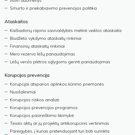
Atviri duomenys
Smurto ir priekabiavimo prevencijos politika
Ataskaitos
Kaišiadorių rajono savivaldybės metinė veiklos ataskaita
Biudžeto vykdymo ataskaitų rinkiniai
Finansinių ataskaitų rinkiniai
Mero rezervo lėšų panaudojimas
Lėšų verslo plėtros sąlygoms gerinti panaudojimas
Korupcijos prevencija
Korupcijai atsparios aplinkos kūrimo priemonės
Nusišalinimai
Korupcijos rizikos analizė
Korupcijos prevencijos programos
Korupcijos pasireiškimo tikimybė
Teisės aktų ar jų projektų antikorupcinis vertinimas
Pareigybės, į kurias pretenduojant turi būti surinkta