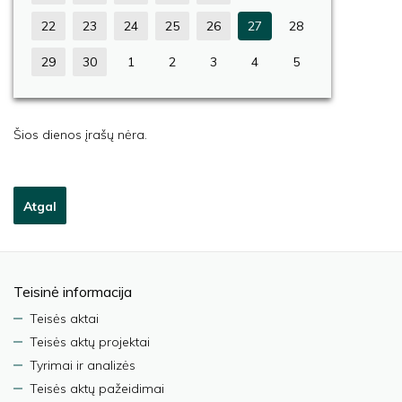
22
23
24
25
26
27
28
29
30
1
2
3
4
5
Šios dienos įrašų nėra.
Atgal
Teisinė informacija
Teisės aktai
Teisės aktų projektai
Tyrimai ir analizės
Teisės aktų pažeidimai