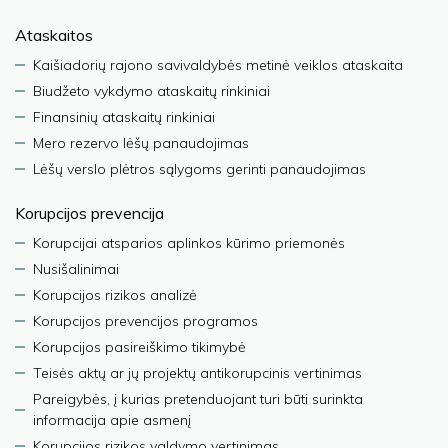
Ataskaitos
Kaišiadorių rajono savivaldybės metinė veiklos ataskaita
Biudžeto vykdymo ataskaitų rinkiniai
Finansinių ataskaitų rinkiniai
Mero rezervo lėšų panaudojimas
Lėšų verslo plėtros sąlygoms gerinti panaudojimas
Korupcijos prevencija
Korupcijai atsparios aplinkos kūrimo priemonės
Nusišalinimai
Korupcijos rizikos analizė
Korupcijos prevencijos programos
Korupcijos pasireiškimo tikimybė
Teisės aktų ar jų projektų antikorupcinis vertinimas
Pareigybės, į kurias pretenduojant turi būti surinkta
informacija apie asmenį
Korupcijos rizikos valdymo vertinimas