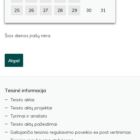
25
26
27
28
29
30
31
Šios dienos įrašų nėra.
Atgal
Teisinė informacija
Teisės aktai
Teisės aktų projektai
Tyrimai ir analizės
Teisės aktų pažeidimai
Galiojančio teisinio reguliavimo poveikio ex post vertinimas