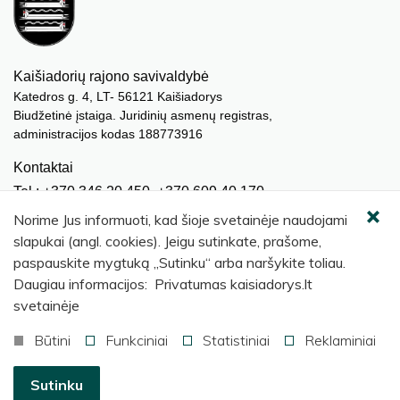
Kaišiadorių rajono savivaldybė
Katedros g. 4, LT- 56121 Kaišiadorys
Biudžetinė įstaiga. Juridinių asmenų registras,
administracijos kodas 188773916
Kontaktai
Tel.: +370 346 20 450, +370 609 40 170
El. paštas.:
meras@kaisiadorys.lt
Norime Jus informuoti, kad šioje svetainėje naudojami
dokumentai@kaisiadorys.lt
slapukai (angl. cookies). Jeigu sutinkate, prašome,
paspauskite mygtuką „Sutinku“ arba naršykite toliau.
Naujienų prenumerata
Daugiau informacijos: Privatumas kaisiadorys.lt
Užsisakyti
svetainėje
Būtini
Funkciniai
Statistiniai
Reklaminiai
© 2026 Kaišiadorių rajono savivaldybė
.
Sutinku