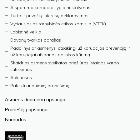
Atsparumo korupcijai lygio nustatymas
Turto ir privačių interesų deklaravimas
Vyriausiosios tarnybinės etikos komisija (VTEK)
Lobistinė veikla
Dovanų tvarkos aprašas
Padalinys ar asmenys, atsakingi už korupcijos prevenciją ir
už korupcijai atsparios aplinkos kūrimą
Skaidrios asmens sveikatos priežiūros įstaigos vardo
suteikimas
Apklausos
Pateikti anoniminį pranešimą
Asmens duomenų apsauga
Pranešėjų apsauga
Nuorodos