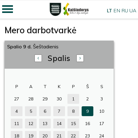
LT
EN
RU
UA
Mero darbotvarkė
Spalio 9 d.
Šeštadienis
Spalis
P
A
T
K
P
Š
S
27
28
29
30
1
2
3
4
5
6
7
8
9
10
11
12
13
14
15
16
17
18
19
20
21
22
23
24