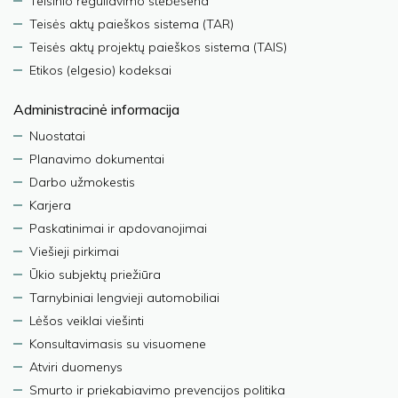
Teisinio reguliavimo stebėsena
Teisės aktų paieškos sistema (TAR)
Teisės aktų projektų paieškos sistema (TAIS)
Etikos (elgesio) kodeksai
Administracinė informacija
Nuostatai
Planavimo dokumentai
Darbo užmokestis
Karjera
Paskatinimai ir apdovanojimai
Viešieji pirkimai
Ūkio subjektų priežiūra
Tarnybiniai lengvieji automobiliai
Lėšos veiklai viešinti
Konsultavimasis su visuomene
Atviri duomenys
Smurto ir priekabiavimo prevencijos politika