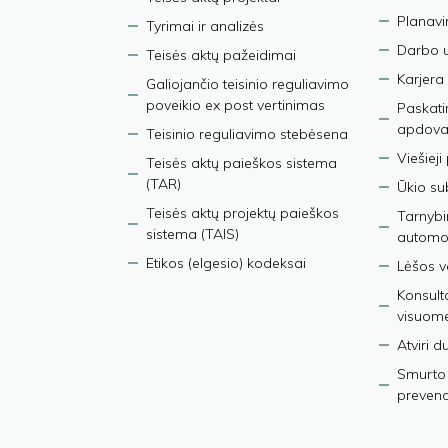
Planav
Tyrimai ir analizės
Darbo 
Teisės aktų pažeidimai
Karjera
Galiojančio teisinio reguliavimo
poveikio ex post vertinimas
Paskati
apdova
Teisinio reguliavimo stebėsena
Viešieji
Teisės aktų paieškos sistema
(TAR)
Ūkio su
Teisės aktų projektų paieškos
Tarnybin
sistema (TAIS)
automob
Etikos (elgesio) kodeksai
Lėšos ve
Konsult
visuom
Atviri 
Smurto 
prevenci