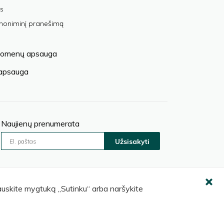
s
anoniminį pranešimą
omenų apsauga
 apsauga
Naujienų prenumerata
Užsisakyti
pauskite mygtuką „Sutinku“ arba naršykite