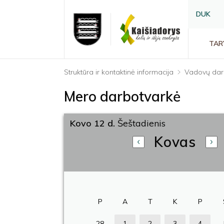
DUK
TAR
Struktūra ir kontaktinė informacija
Vadovų dar
Mero darbotvarkė
Kovo 12 d.
Šeštadienis
Kovas
P
A
T
K
P
28
1
2
3
4