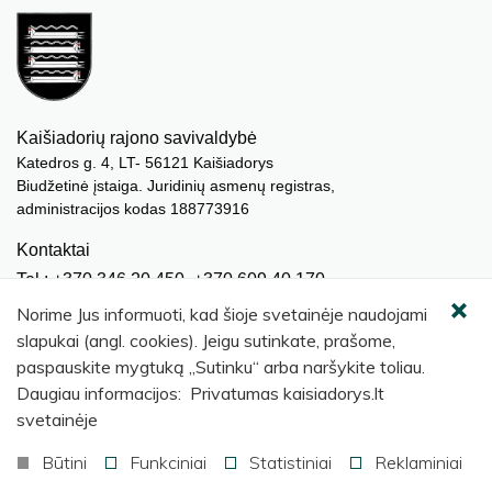
Kaišiadorių rajono savivaldybė
Katedros g. 4, LT- 56121 Kaišiadorys
Biudžetinė įstaiga. Juridinių asmenų registras,
administracijos kodas 188773916
Kontaktai
Tel.: +370 346 20 450, +370 609 40 170
El. paštas.:
meras@kaisiadorys.lt
Norime Jus informuoti, kad šioje svetainėje naudojami
dokumentai@kaisiadorys.lt
slapukai (angl. cookies). Jeigu sutinkate, prašome,
paspauskite mygtuką „Sutinku“ arba naršykite toliau.
Naujienų prenumerata
Daugiau informacijos: Privatumas kaisiadorys.lt
Užsisakyti
svetainėje
Būtini
Funkciniai
Statistiniai
Reklaminiai
© 2026 Kaišiadorių rajono savivaldybė
.