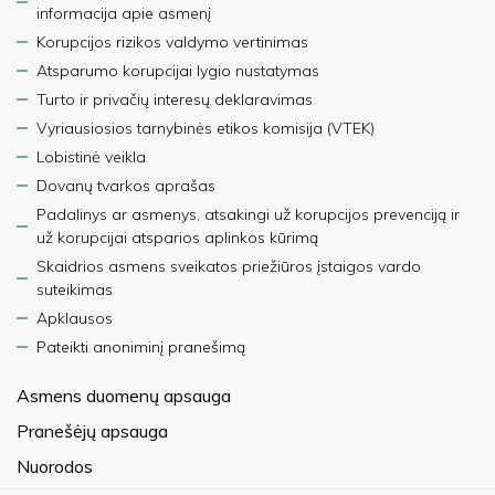
informacija apie asmenį
Korupcijos rizikos valdymo vertinimas
Atsparumo korupcijai lygio nustatymas
Turto ir privačių interesų deklaravimas
Vyriausiosios tarnybinės etikos komisija (VTEK)
Lobistinė veikla
Dovanų tvarkos aprašas
Padalinys ar asmenys, atsakingi už korupcijos prevenciją ir
už korupcijai atsparios aplinkos kūrimą
Skaidrios asmens sveikatos priežiūros įstaigos vardo
suteikimas
Apklausos
Pateikti anoniminį pranešimą
Asmens duomenų apsauga
Pranešėjų apsauga
Nuorodos