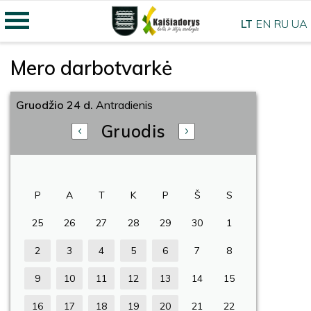
LT
EN
RU
UA
Mero darbotvarkė
Gruodžio 24 d.
Antradienis
Gruodis
P
A
T
K
P
Š
S
25
26
27
28
29
30
1
2
3
4
5
6
7
8
9
10
11
12
13
14
15
16
17
18
19
20
21
22