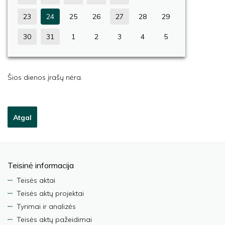
23
24
25
26
27
28
29
30
31
1
2
3
4
5
Šios dienos įrašų nėra.
Atgal
Teisinė informacija
Teisės aktai
Teisės aktų projektai
Tyrimai ir analizės
Teisės aktų pažeidimai