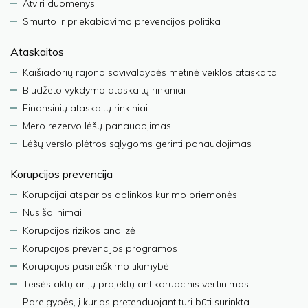
Atviri duomenys
Smurto ir priekabiavimo prevencijos politika
Ataskaitos
Kaišiadorių rajono savivaldybės metinė veiklos ataskaita
Biudžeto vykdymo ataskaitų rinkiniai
Finansinių ataskaitų rinkiniai
Mero rezervo lėšų panaudojimas
Lėšų verslo plėtros sąlygoms gerinti panaudojimas
Korupcijos prevencija
Korupcijai atsparios aplinkos kūrimo priemonės
Nusišalinimai
Korupcijos rizikos analizė
Korupcijos prevencijos programos
Korupcijos pasireiškimo tikimybė
Teisės aktų ar jų projektų antikorupcinis vertinimas
Pareigybės, į kurias pretenduojant turi būti surinkta