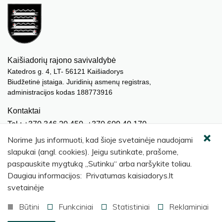
Kaišiadorių rajono savivaldybė
Katedros g. 4, LT- 56121 Kaišiadorys
Biudžetinė įstaiga. Juridinių asmenų registras,
administracijos kodas 188773916
Kontaktai
Tel.: +370 346 20 450, +370 609 40 170
El. paštas.:
meras@kaisiadorys.lt
Norime Jus informuoti, kad šioje svetainėje naudojami
dokumentai@kaisiadorys.lt
slapukai (angl. cookies). Jeigu sutinkate, prašome,
paspauskite mygtuką „Sutinku“ arba naršykite toliau.
Naujienų prenumerata
Daugiau informacijos: Privatumas kaisiadorys.lt
Užsisakyti
svetainėje
Būtini
Funkciniai
Statistiniai
Reklaminiai
© 2026 Kaišiadorių rajono savivaldybė
.