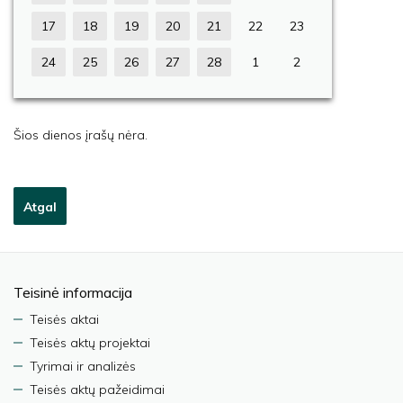
17
18
19
20
21
22
23
24
25
26
27
28
1
2
Šios dienos įrašų nėra.
Atgal
Teisinė informacija
Teisės aktai
Teisės aktų projektai
Tyrimai ir analizės
Teisės aktų pažeidimai