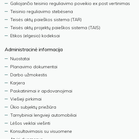
Galiojančio teisinio reguliavimo poveikio ex post vertinimas
Teisinio reguliavimo stebėsena
Teisės aktų paieškos sistema (TAR)
Teisės aktų projektų paieškos sistema (TAIS)
Etikos (elgesio) kodeksai
Administracinė informacija
Nuostatai
Planavimo dokumentai
Darbo užmokestis
Karjera
Paskatinimai ir apdovanojimai
Viešieji pirkimai
Ūkio subjektų priežiūra
Tarnybiniai lengvieji automobiliai
Lėšos veiklai viešinti
Konsultavimasis su visuomene