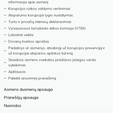
informacija apie asmenį
Korupcijos rizikos valdymo vertinimas
Atsparumo korupcijai lygio nustatymas
Turto ir privačių interesų deklaravimas
Vyriausiosios tarnybinės etikos komisija (VTEK)
Lobistinė veikla
Dovanų tvarkos aprašas
Padalinys ar asmenys, atsakingi už korupcijos prevenciją ir
už korupcijai atsparios aplinkos kūrimą
Skaidrios asmens sveikatos priežiūros įstaigos vardo
suteikimas
Apklausos
Pateikti anoniminį pranešimą
Asmens duomenų apsauga
Pranešėjų apsauga
Nuorodos