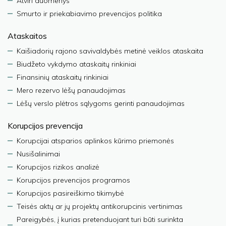
Atviri duomenys
Smurto ir priekabiavimo prevencijos politika
Ataskaitos
Kaišiadorių rajono savivaldybės metinė veiklos ataskaita
Biudžeto vykdymo ataskaitų rinkiniai
Finansinių ataskaitų rinkiniai
Mero rezervo lėšų panaudojimas
Lėšų verslo plėtros sąlygoms gerinti panaudojimas
Korupcijos prevencija
Korupcijai atsparios aplinkos kūrimo priemonės
Nusišalinimai
Korupcijos rizikos analizė
Korupcijos prevencijos programos
Korupcijos pasireiškimo tikimybė
Teisės aktų ar jų projektų antikorupcinis vertinimas
Pareigybės, į kurias pretenduojant turi būti surinkta