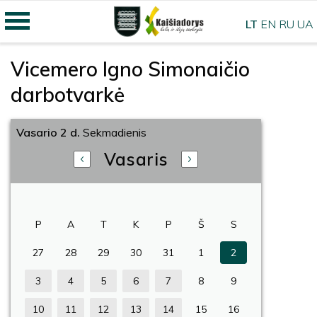
LT
EN
RU
UA
Vicemero Igno Simonaičio
darbotvarkė
Vasario 2 d.
Sekmadienis
Vasaris
P
A
T
K
P
Š
S
27
28
29
30
31
1
2
3
4
5
6
7
8
9
10
11
12
13
14
15
16