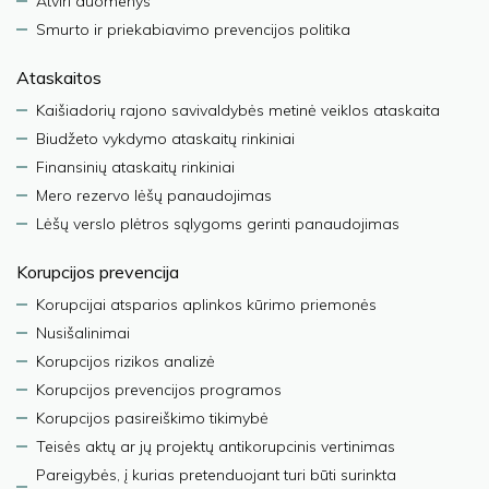
Atviri duomenys
Smurto ir priekabiavimo prevencijos politika
Ataskaitos
Kaišiadorių rajono savivaldybės metinė veiklos ataskaita
Biudžeto vykdymo ataskaitų rinkiniai
Finansinių ataskaitų rinkiniai
Mero rezervo lėšų panaudojimas
Lėšų verslo plėtros sąlygoms gerinti panaudojimas
Korupcijos prevencija
Korupcijai atsparios aplinkos kūrimo priemonės
Nusišalinimai
Korupcijos rizikos analizė
Korupcijos prevencijos programos
Korupcijos pasireiškimo tikimybė
Teisės aktų ar jų projektų antikorupcinis vertinimas
Pareigybės, į kurias pretenduojant turi būti surinkta