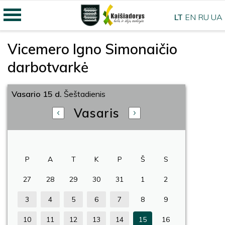
LT
EN
RU
UA
Vicemero Igno Simonaičio
darbotvarkė
Vasario 15 d.
Šeštadienis
Vasaris
P
A
T
K
P
Š
S
27
28
29
30
31
1
2
3
4
5
6
7
8
9
10
11
12
13
14
15
16