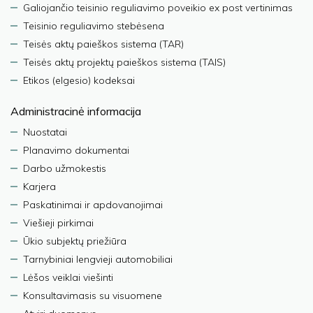
Galiojančio teisinio reguliavimo poveikio ex post vertinimas
Teisinio reguliavimo stebėsena
Teisės aktų paieškos sistema (TAR)
Teisės aktų projektų paieškos sistema (TAIS)
Etikos (elgesio) kodeksai
Administracinė informacija
Nuostatai
Planavimo dokumentai
Darbo užmokestis
Karjera
Paskatinimai ir apdovanojimai
Viešieji pirkimai
Ūkio subjektų priežiūra
Tarnybiniai lengvieji automobiliai
Lėšos veiklai viešinti
Konsultavimasis su visuomene