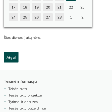
17
18
19
20
21
22
23
24
25
26
27
28
1
2
Šios dienos įrašų nėra.
Atgal
Teisinė informacija
Teisės aktai
Teisės aktų projektai
Tyrimai ir analizės
Teisės aktų pažeidimai