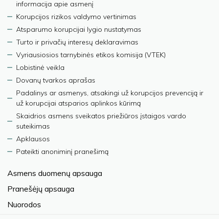
informacija apie asmenį
Korupcijos rizikos valdymo vertinimas
Atsparumo korupcijai lygio nustatymas
Turto ir privačių interesų deklaravimas
Vyriausiosios tarnybinės etikos komisija (VTEK)
Lobistinė veikla
Dovanų tvarkos aprašas
Padalinys ar asmenys, atsakingi už korupcijos prevenciją ir
už korupcijai atsparios aplinkos kūrimą
Skaidrios asmens sveikatos priežiūros įstaigos vardo
suteikimas
Apklausos
Pateikti anoniminį pranešimą
Asmens duomenų apsauga
Pranešėjų apsauga
Nuorodos