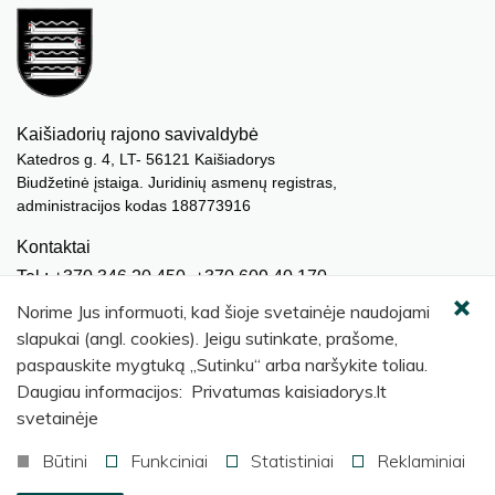
Kaišiadorių rajono savivaldybė
Katedros g. 4, LT- 56121 Kaišiadorys
Biudžetinė įstaiga. Juridinių asmenų registras,
administracijos kodas 188773916
Kontaktai
Tel.: +370 346 20 450, +370 609 40 170
El. paštas.:
meras@kaisiadorys.lt
Norime Jus informuoti, kad šioje svetainėje naudojami
dokumentai@kaisiadorys.lt
slapukai (angl. cookies). Jeigu sutinkate, prašome,
paspauskite mygtuką „Sutinku“ arba naršykite toliau.
Naujienų prenumerata
Daugiau informacijos: Privatumas kaisiadorys.lt
Užsisakyti
svetainėje
Būtini
Funkciniai
Statistiniai
Reklaminiai
© 2026 Kaišiadorių rajono savivaldybė
.