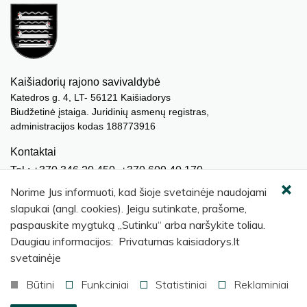
Kaišiadorių rajono savivaldybė
Katedros g. 4, LT- 56121 Kaišiadorys
Biudžetinė įstaiga. Juridinių asmenų registras,
administracijos kodas 188773916
Kontaktai
Tel.: +370 346 20 450, +370 609 40 170
El. paštas.:
meras@kaisiadorys.lt
Norime Jus informuoti, kad šioje svetainėje naudojami
dokumentai@kaisiadorys.lt
slapukai (angl. cookies). Jeigu sutinkate, prašome,
paspauskite mygtuką „Sutinku“ arba naršykite toliau.
Naujienų prenumerata
Daugiau informacijos: Privatumas kaisiadorys.lt
Užsisakyti
svetainėje
Būtini
Funkciniai
Statistiniai
Reklaminiai
© 2026 Kaišiadorių rajono savivaldybė
.