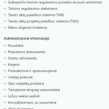
Galiojančio teisinio reguliavimo poveikio ex post vertinimas
Teisinio reguliavimo stebėsena
Teisės aktų paieškos sistema (TAR)
Teisės aktų projektų paieškos sistema (TAIS)
Etikos (elgesio) kodeksai
Administracinė informacija
Nuostatai
Planavimo dokumentai
Darbo užmokestis
Karjera
Paskatinimai ir apdovanojimai
Viešieji pirkimai
Ūkio subjektų priežiūra
Tarnybiniai lengvieji automobiliai
Lėšos veiklai viešinti
Konsultavimasis su visuomene
Atviri duomenys