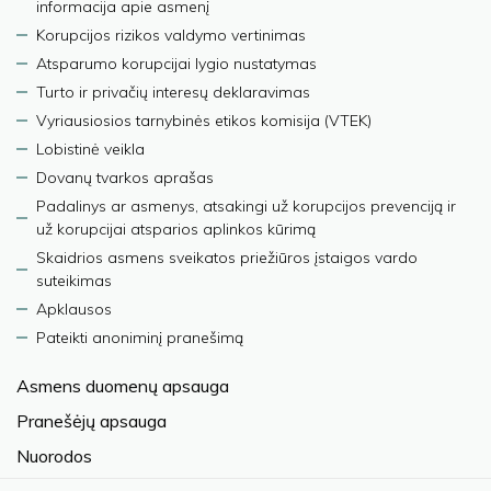
informacija apie asmenį
Korupcijos rizikos valdymo vertinimas
Atsparumo korupcijai lygio nustatymas
Turto ir privačių interesų deklaravimas
Vyriausiosios tarnybinės etikos komisija (VTEK)
Lobistinė veikla
Dovanų tvarkos aprašas
Padalinys ar asmenys, atsakingi už korupcijos prevenciją ir
už korupcijai atsparios aplinkos kūrimą
Skaidrios asmens sveikatos priežiūros įstaigos vardo
suteikimas
Apklausos
Pateikti anoniminį pranešimą
Asmens duomenų apsauga
Pranešėjų apsauga
Nuorodos