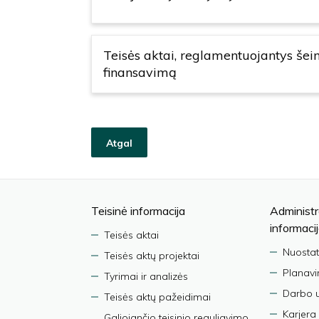
Teisės aktai, reglamentuojantys šei
finansavimą
Atgal
Teisinė informacija
Administr
informaci
Teisės aktai
Nuostat
Teisės aktų projektai
Planav
Tyrimai ir analizės
Darbo 
Teisės aktų pažeidimai
Karjera
Galiojančio teisinio reguliavimo