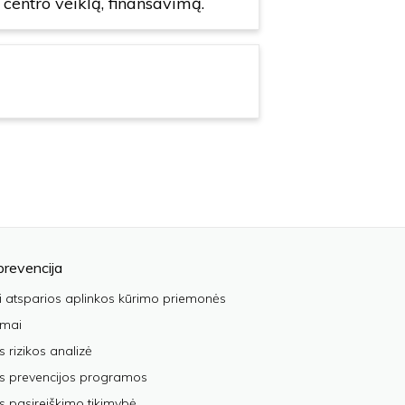
s centro veiklą, finansavimą.
prevencija
i atsparios aplinkos kūrimo priemonės
imai
s rizikos analizė
os prevencijos programos
s pasireiškimo tikimybė