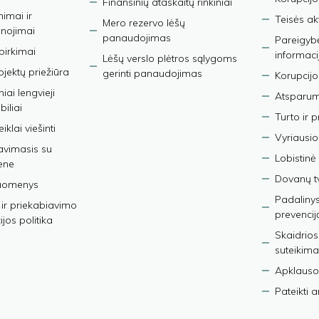
Finansinių ataskaitų rinkiniai
nimai ir
Teisės ak
Mero rezervo lėšų
nojimai
panaudojimas
Pareigybės
 pirkimai
informaci
Lėšų verslo plėtros sąlygoms
bjektų priežiūra
gerinti panaudojimas
Korupcijo
iai lengvieji
Atsparumo
iliai
Turto ir 
iklai viešinti
Vyriausio
avimasis su
Lobistinė 
ene
Dovanų t
duomenys
Padalinys
ir priekabiavimo
prevencij
jos politika
Skaidrios
suteikima
Apklauso
Pateikti 