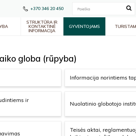
+370 346 20 450
STRUKTŪRA IR
YBA
KONTAKTINĖ
GYVENTOJAMS
TURISTA
INFORMACIJA
vaiko globa (rūpyba)
Informacija norintiems tapt
dintiems ir
Nuolatinio globotojo insti
Teisės aktai, reglamentuo
inavimas