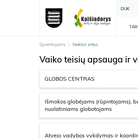
DUK
TAR
Gyventojams
Veiklos sritys
Vaiko teisių apsauga ir 
GLOBOS CENTRAS
Išmokos globėjams (rūpintojams), bu
nuolatiniams globotojams
Atvejo vadybos vykdymas ir koord