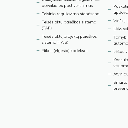
poveikio ex post vertinimas
Paskati
apdova
Teisinio reguliavimo stebėsena
Viešieji
Teisės aktų paieškos sistema
(TAR)
Ūkio su
Teisės aktų projektų paieškos
Tarnybin
sistema (TAIS)
automob
Etikos (elgesio) kodeksai
Lėšos ve
Konsult
visuom
Atviri 
Smurto 
prevenci