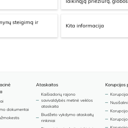
laikinąją priežiūrą, globo
mynų steigimą ir
Kita informacija
acinė
Ataskaitos
Korupcijos 
ja
Kaišiadorių rajono
Korupcija
savivaldybės metinė veiklos
ai
Nusišalin
ataskaita
imo dokumentai
Korupcijo
Biudžeto vykdymo ataskaitų
užmokestis
Korupcij
rinkiniai
Korupcijo