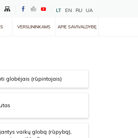
LT
EN
RU
UA
MS
VERSLININKAMS
APIE SAVIVALDYBĘ
i globėjais (rūpintojais)
tutas
jantys vaikų globą (rūpybą),