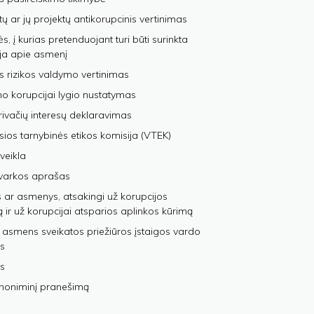
tų ar jų projektų antikorupcinis vertinimas
, į kurias pretenduojant turi būti surinkta
ja apie asmenį
s rizikos valdymo vertinimas
 korupcijai lygio nustatymas
privačių interesų deklaravimas
sios tarnybinės etikos komisija (VTEK)
veikla
varkos aprašas
 ar asmenys, atsakingi už korupcijos
ą ir už korupcijai atsparios aplinkos kūrimą
 asmens sveikatos priežiūros įstaigos vardo
s
s
anoniminį pranešimą