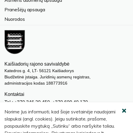
Asmens duomenų apsauga
Pranešėjų apsauga
Nuorodos
Kaišiadorių rajono savivaldybė
Katedros g. 4, LT- 56121 Kaišiadorys
Biudžetinė įstaiga. Juridinių asmenų registras,
administracijos kodas 188773916
Kontaktai
Tel.: +370 346 20 450, +370 609 40 170
El. paštas.:
meras@kaisiadorys.lt
Norime Jus informuoti, kad šioje svetainėje naudojami
dokumentai@kaisiadorys.lt
slapukai (angl. cookies). Jeigu sutinkate, prašome,
paspauskite mygtuką „Sutinku“ arba naršykite toliau.
Naujienų prenumerata