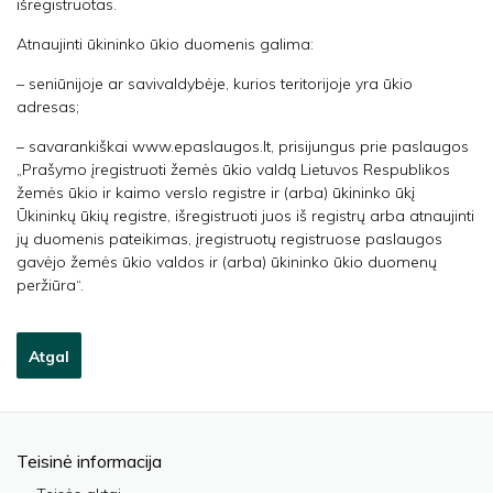
išregistruotas.
Atnaujinti ūkininko ūkio duomenis galima:
– seniūnijoje ar savivaldybėje, kurios teritorijoje yra ūkio
adresas;
– savarankiškai www.epaslaugos.lt, prisijungus prie paslaugos
„Prašymo įregistruoti žemės ūkio valdą Lietuvos Respublikos
žemės ūkio ir kaimo verslo registre ir (arba) ūkininko ūkį
Ūkininkų ūkių registre, išregistruoti juos iš registrų arba atnaujinti
jų duomenis pateikimas, įregistruotų registruose paslaugos
gavėjo žemės ūkio valdos ir (arba) ūkininko ūkio duomenų
peržiūra“.
Atgal
Teisinė informacija