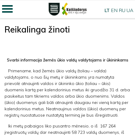
LT
EN
RU
UA
Reikalinga žinoti
Svarbi informacija žemės ūkio valdų valdytojams ir ūkininkams
Primename, kad žemės ūkio valdų (toliau – valda)
valdytojams, o nuo šių metų ir ūkininkams yra numatyta
prievolė atnaujinti valdos ir ūkininko ūkio (toliau – ūkis)
duomenis kartą per kalendorinius metus iki gruodžio 31 d. arba
pasikeitus tam tikriems valdos arba ūkio duomenims. Valdos
(ūkio) duomenys gali būti atnaujinti daugiau nei vieną kartą per
kalendorinius metus. Neatnaujinus valdos (ūkio) duomenų per
registrų nuostatuose nustatytą terminą jie bus išregistruoti.
Iki metų pabaigos liko pusantro mėnesio, o iš 167 264
įregistruotų valdų dar neatnaujinti 58 723 valdų duomenys, iš