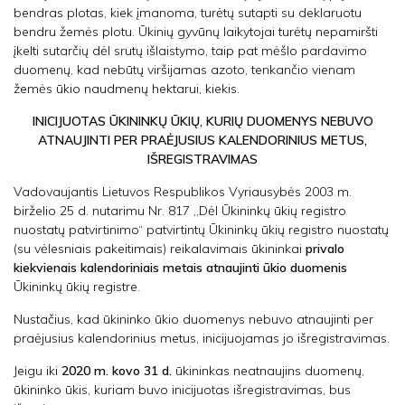
bendras plotas, kiek įmanoma, turėtų sutapti su deklaruotu
bendru žemės plotu. Ūkinių gyvūnų laikytojai turėtų nepamiršti
įkelti sutarčių dėl srutų išlaistymo, taip pat mėšlo pardavimo
duomenų, kad nebūtų viršijamas azoto, tenkančio vienam
žemės ūkio naudmenų hektarui, kiekis.
INICIJUOTAS ŪKININKŲ ŪKIŲ, KURIŲ DUOMENYS NEBUVO
ATNAUJINTI PER PRAĖJUSIUS KALENDORINIUS METUS,
IŠREGISTRAVIMAS
Vadovaujantis Lietuvos Respublikos Vyriausybės 2003 m.
birželio 25 d. nutarimu Nr. 817 ,,Dėl Ūkininkų ūkių registro
nuostatų patvirtinimo“ patvirtintų Ūkininkų ūkių registro nuostatų
(su vėlesniais pakeitimais) reikalavimais ūkininkai
privalo
kiekvienais kalendoriniais metais atnaujinti ūkio duomenis
Ūkininkų ūkių registre.
Nustačius, kad ūkininko ūkio duomenys nebuvo atnaujinti per
praėjusius kalendorinius metus, inicijuojamas jo išregistravimas.
Jeigu iki
2020 m. kovo 31 d.
ūkininkas neatnaujins duomenų,
ūkininko ūkis, kuriam buvo inicijuotas išregistravimas, bus