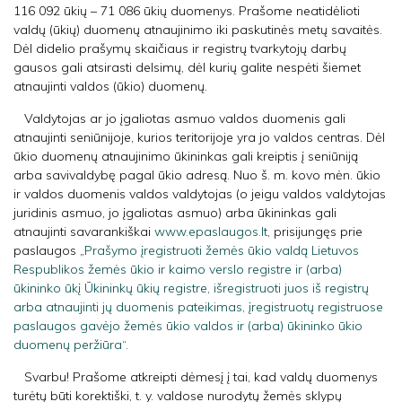
116 092 ūkių – 71 086 ūkių duomenys. Prašome neatidėlioti
valdų (ūkių) duomenų atnaujinimo iki paskutinės metų savaitės.
Dėl didelio prašymų skaičiaus ir registrų tvarkytojų darbų
gausos gali atsirasti delsimų, dėl kurių galite nespėti šiemet
atnaujinti valdos (ūkio) duomenų.
Valdytojas ar jo įgaliotas asmuo valdos duomenis gali
atnaujinti seniūnijoje, kurios teritorijoje yra jo valdos centras. Dėl
ūkio duomenų atnaujinimo ūkininkas gali kreiptis į seniūniją
arba savivaldybę pagal ūkio adresą. Nuo š. m. kovo mėn. ūkio
ir valdos duomenis valdos valdytojas (o jeigu valdos valdytojas
juridinis asmuo, jo įgaliotas asmuo) arba ūkininkas gali
atnaujinti savarankiškai
www.epaslaugos.lt
, prisijungęs prie
paslaugos „
Prašymo įregistruoti žemės ūkio valdą Lietuvos
Respublikos žemės ūkio ir kaimo verslo registre ir (arba)
ūkininko ūkį Ūkininkų ūkių registre, išregistruoti juos iš registrų
arba atnaujinti jų duomenis pateikimas, įregistruotų registruose
paslaugos gavėjo žemės ūkio valdos ir (arba) ūkininko ūkio
duomenų peržiūra“.
Svarbu! Prašome atkreipti dėmesį į tai, kad valdų duomenys
turėtų būti korektiški, t. y. valdose nurodytų žemės sklypų