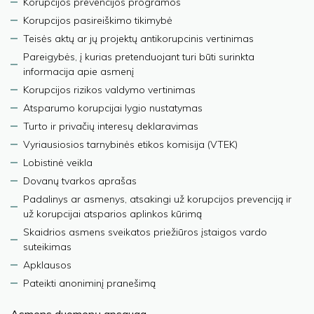
Korupcijos prevencijos programos
Korupcijos pasireiškimo tikimybė
Teisės aktų ar jų projektų antikorupcinis vertinimas
Pareigybės, į kurias pretenduojant turi būti surinkta
informacija apie asmenį
Korupcijos rizikos valdymo vertinimas
Atsparumo korupcijai lygio nustatymas
Turto ir privačių interesų deklaravimas
Vyriausiosios tarnybinės etikos komisija (VTEK)
Lobistinė veikla
Dovanų tvarkos aprašas
Padalinys ar asmenys, atsakingi už korupcijos prevenciją ir
už korupcijai atsparios aplinkos kūrimą
Skaidrios asmens sveikatos priežiūros įstaigos vardo
suteikimas
Apklausos
Pateikti anoniminį pranešimą