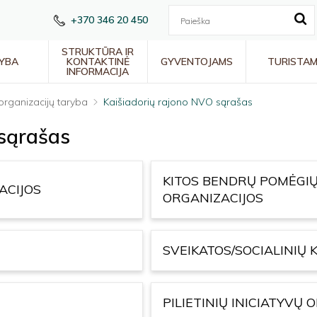
+370 346 20 450
STRUKTŪRA IR
YBA
KONTAKTINĖ
GYVENTOJAMS
TURISTA
INFORMACIJA
organizacijų taryba
Kaišiadorių rajono NVO sąrašas
 sąrašas
KITOS BENDRŲ POMĖGIŲ
ACIJOS
ORGANIZACIJOS
SVEIKATOS/SOCIALINIŲ
PILIETINIŲ INICIATYVŲ 