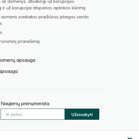
 ar asmenys, atsakingi už korupcijos
ą ir už korupcijai atsparios aplinkos kūrimą
 asmens sveikatos priežiūros įstaigos vardo
s
s
anoniminį pranešimą
omenų apsauga
 apsauga
Naujienų prenumerata
Užsisakyti