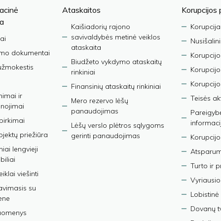
acinė
Ataskaitos
Korupcijos 
ja
Kaišiadorių rajono
Korupcija
savivaldybės metinė veiklos
ai
Nusišalin
ataskaita
imo dokumentai
Korupcijo
Biudžeto vykdymo ataskaitų
užmokestis
Korupcij
rinkiniai
Korupcijo
Finansinių ataskaitų rinkiniai
nimai ir
Teisės ak
Mero rezervo lėšų
nojimai
panaudojimas
Pareigybės
 pirkimai
informaci
Lėšų verslo plėtros sąlygoms
bjektų priežiūra
gerinti panaudojimas
Korupcijo
iai lengvieji
Atsparumo
iliai
Turto ir 
iklai viešinti
Vyriausio
avimasis su
Lobistinė 
ene
Dovanų t
duomenys