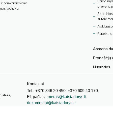
Padalinys
ir priekabiavimo
prevencij
jos politika
Skaidrios
suteikima
Apklauso
Pateikti 
Asmens du
Pranešėjų
Nuorodos
Kontaktai
Tel.: +370 346 20 450, +370 609 40 170
gistras,
El. paštas.:
meras@kaisiadorys.lt
dokumentai@kaisiadorys.lt