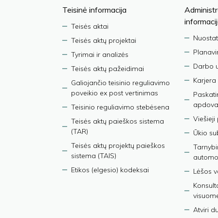
Teisinė informacija
Administr
informaci
Teisės aktai
Nuostat
Teisės aktų projektai
Planav
Tyrimai ir analizės
Darbo 
Teisės aktų pažeidimai
Karjera
Galiojančio teisinio reguliavimo
poveikio ex post vertinimas
Paskati
apdova
Teisinio reguliavimo stebėsena
Viešieji
Teisės aktų paieškos sistema
(TAR)
Ūkio su
Teisės aktų projektų paieškos
Tarnybin
sistema (TAIS)
automob
Etikos (elgesio) kodeksai
Lėšos ve
Konsult
visuom
Atviri 