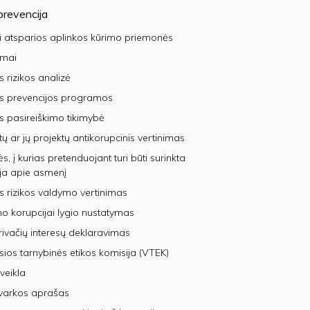
prevencija
i atsparios aplinkos kūrimo priemonės
imai
s rizikos analizė
os prevencijos programos
s pasireiškimo tikimybė
tų ar jų projektų antikorupcinis vertinimas
, į kurias pretenduojant turi būti surinkta
ja apie asmenį
s rizikos valdymo vertinimas
 korupcijai lygio nustatymas
privačių interesų deklaravimas
sios tarnybinės etikos komisija (VTEK)
veikla
varkos aprašas