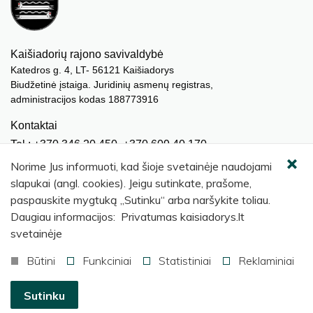
Kaišiadorių rajono savivaldybė
Katedros g. 4, LT- 56121 Kaišiadorys
Biudžetinė įstaiga. Juridinių asmenų registras,
administracijos kodas 188773916
Kontaktai
Tel.: +370 346 20 450, +370 609 40 170
El. paštas.:
meras@kaisiadorys.lt
Norime Jus informuoti, kad šioje svetainėje naudojami
dokumentai@kaisiadorys.lt
slapukai (angl. cookies). Jeigu sutinkate, prašome,
paspauskite mygtuką „Sutinku“ arba naršykite toliau.
Naujienų prenumerata
Daugiau informacijos: Privatumas kaisiadorys.lt
Užsisakyti
svetainėje
Būtini
Funkciniai
Statistiniai
Reklaminiai
© 2026 Kaišiadorių rajono savivaldybė
.
Sutinku