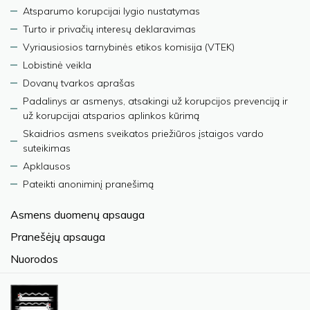
Atsparumo korupcijai lygio nustatymas
Turto ir privačių interesų deklaravimas
Vyriausiosios tarnybinės etikos komisija (VTEK)
Lobistinė veikla
Dovanų tvarkos aprašas
Padalinys ar asmenys, atsakingi už korupcijos prevenciją ir
už korupcijai atsparios aplinkos kūrimą
Skaidrios asmens sveikatos priežiūros įstaigos vardo
suteikimas
Apklausos
Pateikti anoniminį pranešimą
Asmens duomenų apsauga
Pranešėjų apsauga
Nuorodos