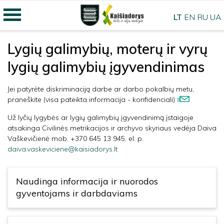
LT
EN
RU
UA
Lygių galimybių, moterų ir vyrų
lygių galimybių įgyvendinimas
Jei patyrėte diskriminaciją darbe ar darbo pokalbių metu,
praneškite (visa pateikta informacija - konfidenciali)
Už lyčių lygybės ar lygių galimybių įgyvendinimą įstaigoje
atsakinga Civilinės metrikacijos ir archyvo skyriaus vedėja Daiva
Vaškevičienė mob. +370 645 13 945, el. p.
daiva.vaskeviciene@kaisiadorys.lt
Naudinga informacija ir nuorodos
gyventojams ir darbdaviams