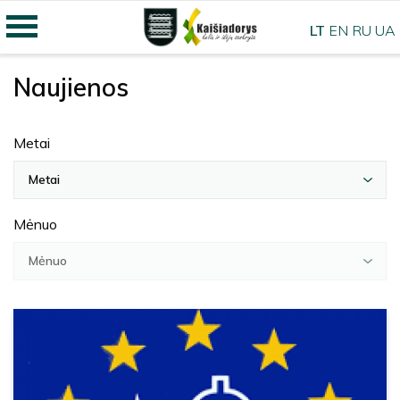
LT
EN
RU
UA
Naujienos
Metai
Metai
Mėnuo
Mėnuo