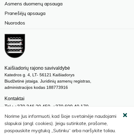
Asmens duomenų apsauga
Pranešėjų apsauga
Nuorodos
Kaišiadorių rajono savivaldybė
Katedros g. 4, LT- 56121 Kaišiadorys
Biudžetinė įstaiga. Juridinių asmenų registras,
administracijos kodas 188773916
Kontaktai
Tel.: +370 346 20 450, +370 609 40 170
El. paštas.:
meras@kaisiadorys.lt
Norime Jus informuoti, kad šioje svetainėje naudojami
dokumentai@kaisiadorys.lt
slapukai (angl. cookies). Jeigu sutinkate, prašome,
paspauskite mygtuką „Sutinku“ arba naršykite toliau.
Naujienų prenumerata