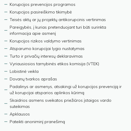
Korupcijos prevencijos programos
Korupcijos pasireiškimo tikimybė
Teisės aktų ar jų projektų antikorupcinis vertinimas
Pareigybės, į kurias pretenduojant turi būti surinkta
informacija apie asmenį
Korupcijos rizikos valdymo vertinimas
Atsparumo korupcijai lygio nustatymas
Turto ir privačių interesų deklaravimas
Vyriausiosios tarnybinės etikos komisija (VTEK)
Lobistinė veikla
Dovanų tvarkos aprašas
Padalinys ar asmenys, atsakingi už korupcijos prevenciją ir
už korupcijai atsparios aplinkos kūrimą
Skaidrios asmens sveikatos priežiūros įstaigos vardo
suteikimas
Apklausos
Pateikti anoniminį pranešimą