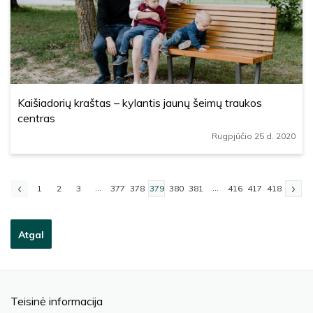
Kaišiadorių kraštas – kylantis jaunų šeimų traukos
centras
Rugpjūčio 25 d. 2020
...
...
1
2
3
377
378
379
380
381
416
417
418
Atgal
Teisinė informacija