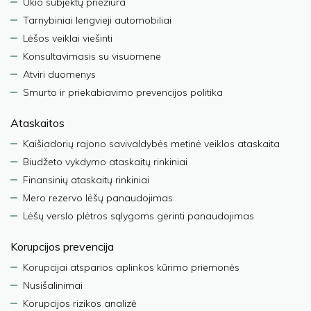
Ūkio subjektų priežiūra
Tarnybiniai lengvieji automobiliai
Lėšos veiklai viešinti
Konsultavimasis su visuomene
Atviri duomenys
Smurto ir priekabiavimo prevencijos politika
Ataskaitos
Kaišiadorių rajono savivaldybės metinė veiklos ataskaita
Biudžeto vykdymo ataskaitų rinkiniai
Finansinių ataskaitų rinkiniai
Mero rezervo lėšų panaudojimas
Lėšų verslo plėtros sąlygoms gerinti panaudojimas
Korupcijos prevencija
Korupcijai atsparios aplinkos kūrimo priemonės
Nusišalinimai
Korupcijos rizikos analizė