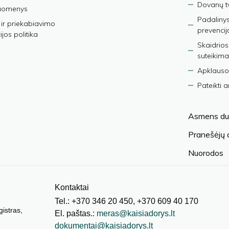
Dovanų t
duomenys
Padalinys
ir priekabiavimo
prevencij
jos politika
Skaidrios
suteikima
Apklauso
Pateikti 
Asmens du
Pranešėjų
Nuorodos
Kontaktai
Tel.: +370 346 20 450, +370 609 40 170
gistras,
El. paštas.:
meras@kaisiadorys.lt
dokumentai@kaisiadorys.lt