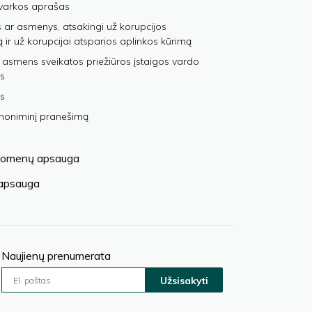
varkos aprašas
 ar asmenys, atsakingi už korupcijos
ą ir už korupcijai atsparios aplinkos kūrimą
 asmens sveikatos priežiūros įstaigos vardo
s
s
anoniminį pranešimą
omenų apsauga
 apsauga
Naujienų prenumerata
Užsisakyti