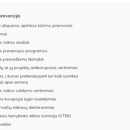
prevencija
i atsparios aplinkos kūrimo priemonės
imai
s rizikos analizė
os prevencijos programos
s pasireiškimo tikimybė
tų ar jų projektų antikorupcinis vertinimas
, į kurias pretenduojant turi būti surinkta
ja apie asmenį
s rizikos valdymo vertinimas
 korupcijai lygio nustatymas
privačių interesų deklaravimas
sios tarnybinės etikos komisija (VTEK)
veikla