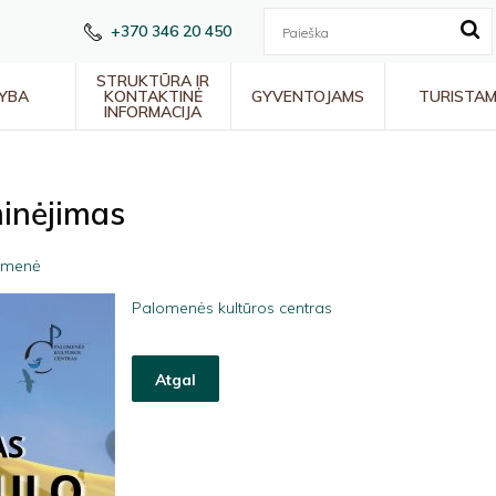
+370 346 20 450
STRUKTŪRA IR
YBA
KONTAKTINĖ
GYVENTOJAMS
TURISTA
INFORMACIJA
minėjimas
omenė
Palomenės kultūros centras
Atgal