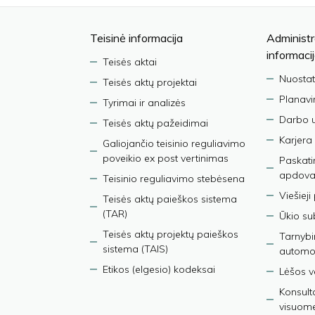
Teisinė informacija
Administr
informaci
Teisės aktai
Nuostat
Teisės aktų projektai
Planav
Tyrimai ir analizės
Darbo 
Teisės aktų pažeidimai
Karjera
Galiojančio teisinio reguliavimo
poveikio ex post vertinimas
Paskati
apdova
Teisinio reguliavimo stebėsena
Viešieji
Teisės aktų paieškos sistema
(TAR)
Ūkio su
Teisės aktų projektų paieškos
Tarnybin
sistema (TAIS)
automob
Etikos (elgesio) kodeksai
Lėšos ve
Konsult
visuom