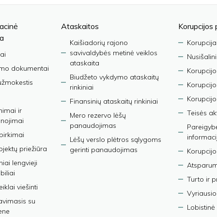
acinė
Ataskaitos
Korupcijos 
ja
Kaišiadorių rajono
Korupcija
savivaldybės metinė veiklos
ai
Nusišalin
ataskaita
imo dokumentai
Korupcijo
Biudžeto vykdymo ataskaitų
užmokestis
Korupcij
rinkiniai
Korupcijo
Finansinių ataskaitų rinkiniai
nimai ir
Teisės ak
Mero rezervo lėšų
nojimai
panaudojimas
Pareigybės
 pirkimai
informaci
Lėšų verslo plėtros sąlygoms
bjektų priežiūra
gerinti panaudojimas
Korupcijo
iai lengvieji
Atsparumo
iliai
Turto ir 
iklai viešinti
Vyriausio
avimasis su
Lobistinė 
ene