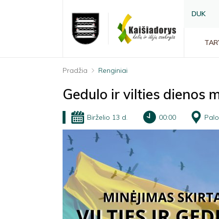
DUK
TAR
Pradžia
Renginiai
Gedulo ir vilties dienos 
Birželio 13 d.
00:00
Pal