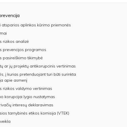
prevencija
i atsparios aplinkos kūrimo priemonės
imai
s rizikos analizė
os prevencijos programos
s pasireiškimo tikimybė
tų ar jų projektų antikorupcinis vertinimas
, į kurias pretenduojant turi būti surinkta
ja apie asmenį
s rizikos valdymo vertinimas
 korupcijai lygio nustatymas
privačių interesų deklaravimas
sios tarnybinės etikos komisija (VTEK)
veikla