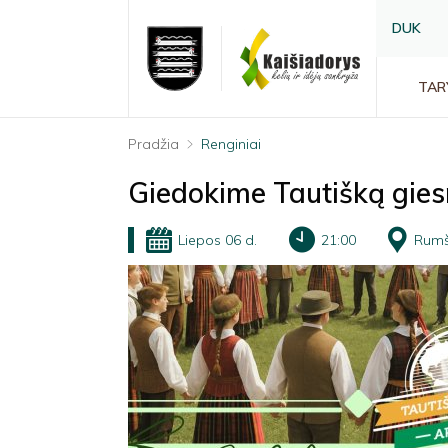
DUK
TAR
Pradžia
Renginiai
Giedokime Tautišką gie
Liepos 06 d.
21:00
Rumši