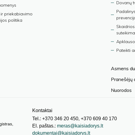
Dovanų t
duomenys
Padalinys
ir priekabiavimo
prevencij
jos politika
Skaidrios
suteikima
Apklauso
Pateikti 
Asmens du
Pranešėjų
Nuorodos
Kontaktai
Tel.: +370 346 20 450, +370 609 40 170
gistras,
El. paštas.:
meras@kaisiadorys.lt
dokumentai@kaisiadorys.lt