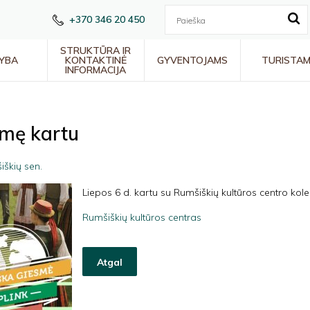
+370 346 20 450
STRUKTŪRA IR
YBA
KONTAKTINĖ
GYVENTOJAMS
TURISTA
INFORMACIJA
smę kartu
škių sen.
Liepos 6 d. kartu su Rumšiškių kultūros centro kol
Rumšiškių kultūros centras
Atgal