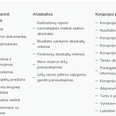
acinė
Ataskaitos
Korupcijos 
ja
Kaišiadorių rajono
Korupcija
savivaldybės metinė veiklos
ai
Nusišalin
ataskaita
imo dokumentai
Korupcijo
Biudžeto vykdymo ataskaitų
užmokestis
Korupcij
rinkiniai
Korupcijo
Finansinių ataskaitų rinkiniai
nimai ir
Teisės ak
Mero rezervo lėšų
nojimai
panaudojimas
Pareigybės
 pirkimai
informaci
Lėšų verslo plėtros sąlygoms
bjektų priežiūra
gerinti panaudojimas
Korupcijo
iai lengvieji
Atsparumo
iliai
Turto ir 
iklai viešinti
Vyriausio
avimasis su
Lobistinė 
ene