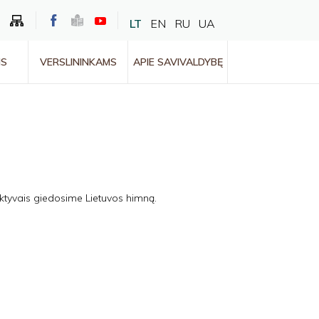
LT
EN
RU
UA
MS
VERSLININKAMS
APIE SAVIVALDYBĘ
ektyvais giedosime Lietuvos himną.