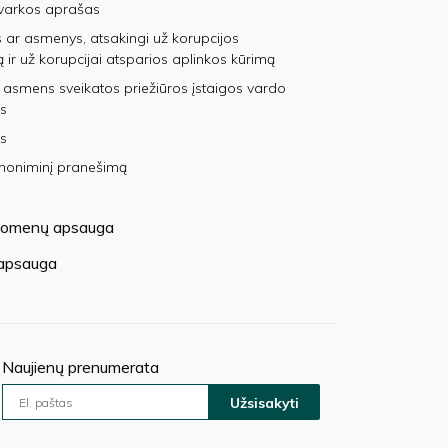
varkos aprašas
 ar asmenys, atsakingi už korupcijos
ą ir už korupcijai atsparios aplinkos kūrimą
 asmens sveikatos priežiūros įstaigos vardo
s
s
anoniminį pranešimą
omenų apsauga
 apsauga
Naujienų prenumerata
Užsisakyti