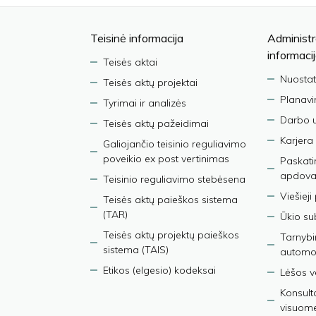
Teisinė informacija
Administr
informaci
Teisės aktai
Nuostat
Teisės aktų projektai
Planav
Tyrimai ir analizės
Darbo 
Teisės aktų pažeidimai
Karjera
Galiojančio teisinio reguliavimo
poveikio ex post vertinimas
Paskati
apdova
Teisinio reguliavimo stebėsena
Viešieji
Teisės aktų paieškos sistema
(TAR)
Ūkio su
Teisės aktų projektų paieškos
Tarnybin
sistema (TAIS)
automob
Etikos (elgesio) kodeksai
Lėšos ve
Konsult
visuom