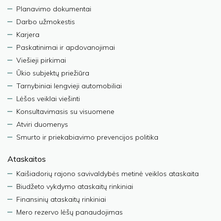
Planavimo dokumentai
Darbo užmokestis
Karjera
Paskatinimai ir apdovanojimai
Viešieji pirkimai
Ūkio subjektų priežiūra
Tarnybiniai lengvieji automobiliai
Lėšos veiklai viešinti
Konsultavimasis su visuomene
Atviri duomenys
Smurto ir priekabiavimo prevencijos politika
Ataskaitos
Kaišiadorių rajono savivaldybės metinė veiklos ataskaita
Biudžeto vykdymo ataskaitų rinkiniai
Finansinių ataskaitų rinkiniai
Mero rezervo lėšų panaudojimas