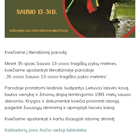
Kviečiame į literatūrinę parodą
Minint 35-ąsias Sausio 13-osios tragiškų įvykių metines,
kviečiame apsilankyti literatūrinėje parodoje
„35-osios Sausio 13-osios tragiško įvykio metinės“.
Parodoje pristatomi leidiniai, liudijantys Lietuvos laisvės kovą,
tautos vienybę ir žmonių drąsą lemtingomis 1991 metų sausio
dienomis. Knygos ir dokumentai kviečia prisiminti istoriją,
pagerbti žuvusiųjų atminimą ir apmąstyti laisvės kainą.
Kviečiame apsilankyti ir kartu išsaugoti istorinę atmintį.
Kaišiadorių Jono Aisčio viešoji biblioteka