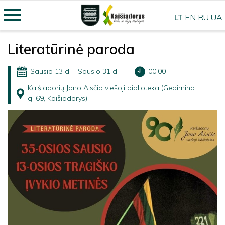
LT
EN
RU
UA
Literatūrinė paroda
Sausio 13 d. - Sausio 31 d.
00:00
Kaišiadorių Jono Aisčio viešoji biblioteka (Gedimino
g. 69, Kaišiadorys)