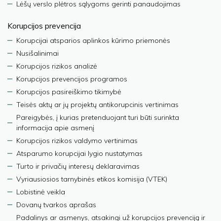
Lėšų verslo plėtros sąlygoms gerinti panaudojimas
Korupcijos prevencija
Korupcijai atsparios aplinkos kūrimo priemonės
Nusišalinimai
Korupcijos rizikos analizė
Korupcijos prevencijos programos
Korupcijos pasireiškimo tikimybė
Teisės aktų ar jų projektų antikorupcinis vertinimas
Pareigybės, į kurias pretenduojant turi būti surinkta
informacija apie asmenį
Korupcijos rizikos valdymo vertinimas
Atsparumo korupcijai lygio nustatymas
Turto ir privačių interesų deklaravimas
Vyriausiosios tarnybinės etikos komisija (VTEK)
Lobistinė veikla
Dovanų tvarkos aprašas
Padalinys ar asmenys, atsakingi už korupcijos prevenciją ir