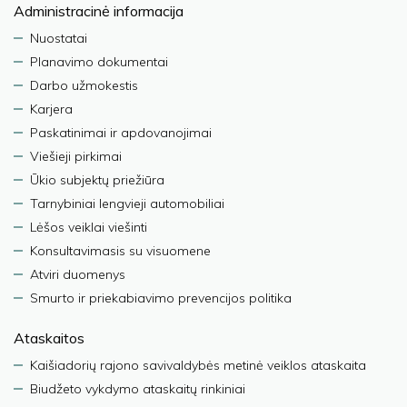
Administracinė informacija
Nuostatai
Planavimo dokumentai
Darbo užmokestis
Karjera
Paskatinimai ir apdovanojimai
Viešieji pirkimai
Ūkio subjektų priežiūra
Tarnybiniai lengvieji automobiliai
Lėšos veiklai viešinti
Konsultavimasis su visuomene
Atviri duomenys
Smurto ir priekabiavimo prevencijos politika
Ataskaitos
Kaišiadorių rajono savivaldybės metinė veiklos ataskaita
Biudžeto vykdymo ataskaitų rinkiniai