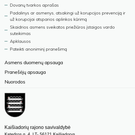
Dovanų tvarkos aprašas
Padalinys ar asmenys, atsakingi už korupcijos prevenciją ir
už korupcijai atsparios aplinkos kūrimą
Skaidrios asmens sveikatos priežiūros įstaigos vardo
suteikimas
Apklausos
Pateikti anoniminį pranešimą
Asmens duomenų apsauga
Pranešėjų apsauga
Nuorodos
Kaišiadorių rajono savivaldybė
Katedros g. 4, LT- 56121 Kaišiadorys