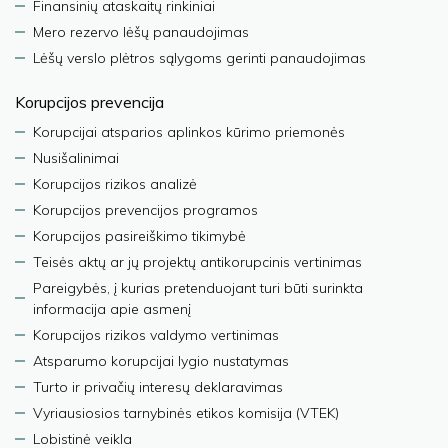
Finansinių ataskaitų rinkiniai
Mero rezervo lėšų panaudojimas
Lėšų verslo plėtros sąlygoms gerinti panaudojimas
Korupcijos prevencija
Korupcijai atsparios aplinkos kūrimo priemonės
Nusišalinimai
Korupcijos rizikos analizė
Korupcijos prevencijos programos
Korupcijos pasireiškimo tikimybė
Teisės aktų ar jų projektų antikorupcinis vertinimas
Pareigybės, į kurias pretenduojant turi būti surinkta
informacija apie asmenį
Korupcijos rizikos valdymo vertinimas
Atsparumo korupcijai lygio nustatymas
Turto ir privačių interesų deklaravimas
Vyriausiosios tarnybinės etikos komisija (VTEK)
Lobistinė veikla