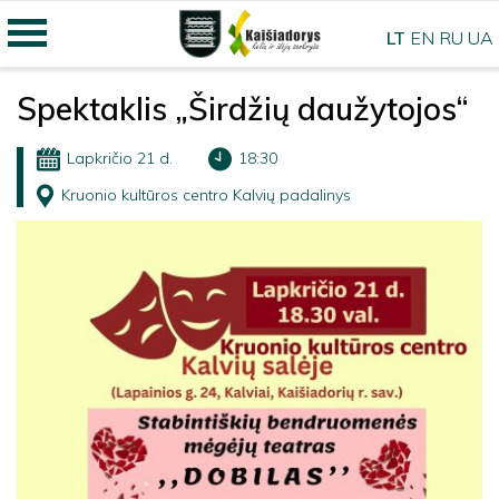
LT
EN
RU
UA
Spektaklis „Širdžių daužytojos“
Lapkričio 21 d.
18:30
Kruonio kultūros centro Kalvių padalinys